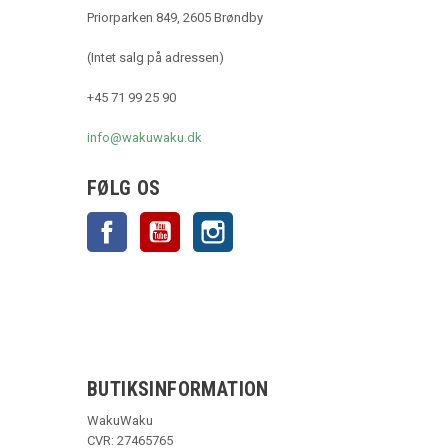
Priorparken 849, 2605 Brøndby
(Intet salg på adressen)
+45 71 99 25 90
info@wakuwaku.dk
FØLG OS
Facebook
YouTube
Instagram
BUTIKSINFORMATION
WakuWaku
CVR: 27465765