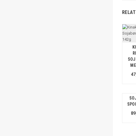
RELAT
K
R
SOJ
ME
47
SO
SPO
89