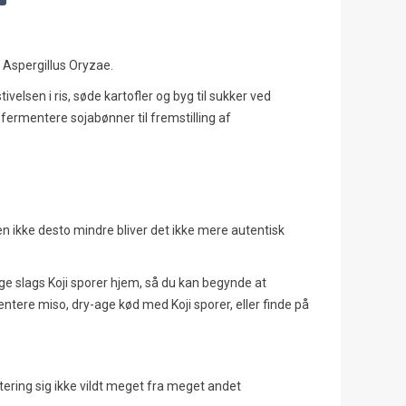
t Aspergillus Oryzae.
velsen i ris, søde kartofler og byg til sukker ved
t fermentere sojabønner til fremstilling af
 ikke desto mindre bliver det ikke mere autentisk
ige slags Koji sporer hjem, så du kan begynde at
tere miso, dry-age kød med Koji sporer, eller finde på
ing sig ikke vildt meget fra meget andet