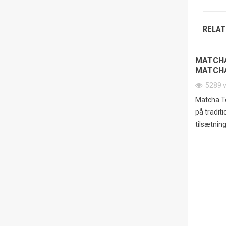
RELAT
MATCHA
MATCHA
5289
Matcha T
på traditi
tilsætnin