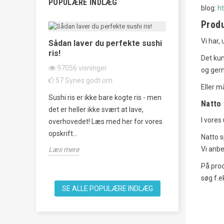
POPULÆRE INDLÆG
blog:
h
Prod
Vi har,
 sådan
Sådan laver du perfekte sushi
ris!
Tataki Kyur
Det kun
Agurkesala
97056
visninger
og gern
62406
visn
57
Synes godt om
Eller m
20
Synes g
rmenteret
Sushi ris er ikke bare kogte ris - men
Natto
Tataki Kyuri 
ager, som
det er heller ikke svært at lave,
japansk agurk
I vores
an, men
overhovedet! Læs med her for vores
som et forfri
opskrift...
Natto s
knuse agurker
Vi anbe
Læs mere
Læs mere
På prod
søg f.e
SE ALLE POPULÆRE INDLÆG