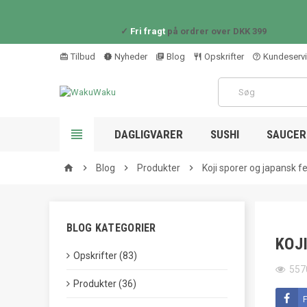
✓
Fri fragt
på ordrer over DKK 399
Tilbud
Nyheder
Blog
Opskrifter
Kundeserv
card_giftcard
new_releases
library_books
restaurant_outline
help_outline

DAGLIGVARER
SUSHI
SAUCER 

Blog

Produkter

Koji sporer og japansk 
home
BLOG KATEGORIER
KOJ
Opskrifter (83)
557
Produkter (36)