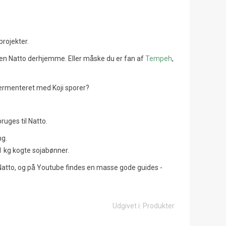
projekter.
Hjemmelavet Kimchi - s
Ramen æg - smagfulde æg til
gør du!
 egen Natto derhjemme. Eller måske du er fan af
Tempeh
,
den klassiske japanske Ramen
36655
visninger
suppe
56
Synes godt om
æ-fermenteret med Koji sporer?
45093
visninger
Kimchi er en fantastisk ferm
39
Synes godt om
ret af kål og andre grøntsage
Når man får serveret en skål Ramen i
ruges til Natto.
især nydes i Korea og Japan,
Japan, vil der i rigtig mange tilfælde
som er...
ng.
være et æg i skålen. Men det er ikke
l 1 kg kogte sojabønner.
Læs mere
bare...
 Natto, og på Youtube findes en masse gode guides -
Læs mere
Udgivet i:
Produkter