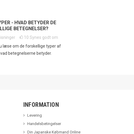
YPER - HVAD BETYDER DE
LLIGE BETEGNELSER?
visninger
10
Synes godt om
u læse om de forskellige typer af
vad betegnelserne betyder.
INFORMATION
Levering
Handelsbetingelser
Din Japanske Købmand Online