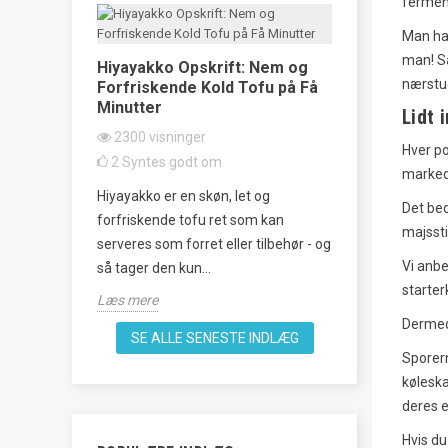
fermen
Man har
man! Så
ske
Hiyayakko Opskrift: Nem og
Taco Rice o
nærstud
s
Forfriskende Kold Tofu på Få
klassiker 
Minutter
Lidt 
2331
visni
2300
visninger
22
Syntes 
Hver po
2
Syntes godt om
markede
empel på
Oplev smage
Hiyayakko er en skøn, let og
og vestlig
denne lækre o
Det bed
forfriskende tofu ret som kan
man laver
unik fusion a
majssti
serveres som forret eller tilbehør - og
køkken, perfek
Vi anbe
så tager den kun...
Læs mere
starter
Læs mere
Dermed 
SE ALLE SENESTE INDLÆG
Sporern
køleska
deres e
Hvis du