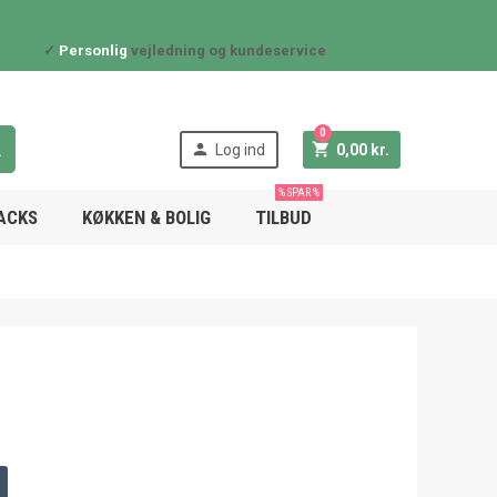
✓
Personlig
vejledning og kundeservice
0



Log ind
0,00 kr.
% SPAR %
NACKS
KØKKEN & BOLIG
TILBUD