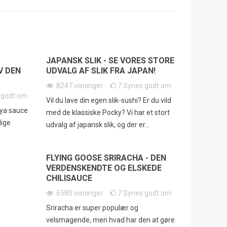
JAPANSK SLIK - SE VORES STORE
V DEN
UDVALG AF SLIK FRA JAPAN!
8247
visninger
7
Synes godt om
 godt om
Vil du lave din egen slik-sushi? Er du vild
oya sauce
med de klassiske Pocky? Vi har et stort
lige
udvalg af japansk slik, og der er...
FLYING GOOSE SRIRACHA - DEN
VERDENSKENDTE OG ELSKEDE
CHILISAUCE
6580
visninger
7
Synes godt om
Sriracha er super populær og
velsmagende, men hvad har den at gøre