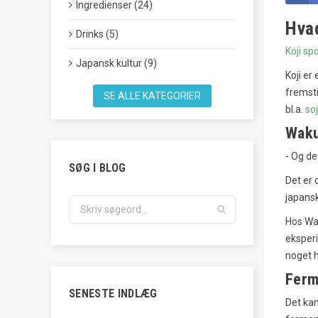
Ingredienser (24)
Hvad
Drinks (5)
Koji sp
Japansk kultur (9)
Koji er
fremsti
SE ALLE KATEGORIER
bl.a.
so
Waku
- Og de
SØG I BLOG
Det er 
japansk
Hos Wak
eksperi
noget h
Ferm
SENESTE INDLÆG
Det ka