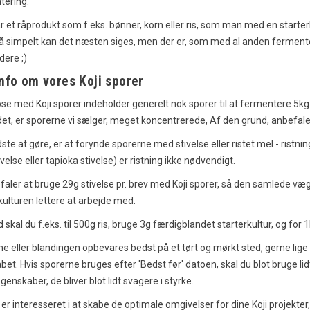
tering.
 et råprodukt som f.eks. bønner, korn eller ris, som man med en starter
 simpelt kan det næsten siges, men der er, som med al anden fermenteri
pskrift – En
Tebasaki Kyllingevinger: En
ere ;)
fra Okinawa
Japansk Delikatesse
info om vores Koji sporer
nger
2163
visninger
godt om
25
Syntes godt om
se med Koji sporer indeholder generelt nok sporer til at fermentere 5
t, er sporerne vi sælger, meget koncentrerede, Af den grund, anbefale
n af Okinawa med
Tebasaki kyllingevinger er en
pskrift på taco rice. En
populær japansk ret, der er kendt for
ste at gøre, er at forynde sporerne med stivelse eller ristet mel - ristning
f mexicansk og japansk
sin sprøde tekstur og rige smag. Få
velse eller tapioka stivelse) er ristning ikke nødvendigt.
t...
opskriften her!
faler at bruge 29g stivelse pr. brev med Koji sporer, så den samlede vægt 
Læs mere
kulturen lettere at arbejde med.
skal du f.eks. til 500g ris, bruge 3g færdigblandet starterkultur, og for 1
e eller blandingen opbevares bedst på et tørt og mørkt sted, gerne li
bet. Hvis sporerne bruges efter 'Bedst før' datoen, skal du blot bruge lid
genskaber, de bliver blot lidt svagere i styrke.
 er interesseret i at skabe de optimale omgivelser for dine Koji projekter