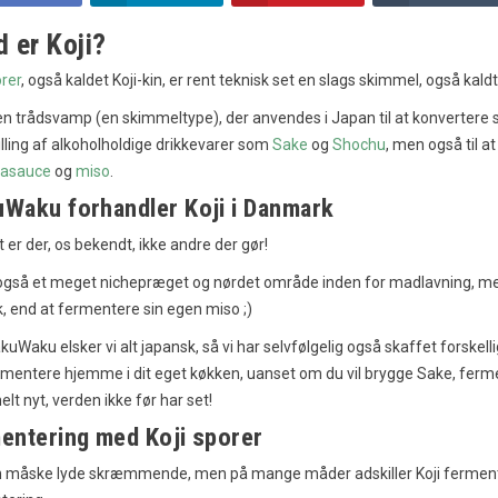
 er Koji?
orer
, også kaldet Koji-kin, er rent teknisk set en slags skimmel, også kald
 en trådsvamp (en skimmeltype), der anvendes i Japan til at konvertere sti
lling af alkoholholdige drikkevarer som
Sake
og
Shochu
, men også til a
jasauce
og
miso
.
Waku forhandler Koji i Danmark
t er der, os bekendt, ikke andre der gør!
også et meget nichepræget og nørdet område inden for madlavning, men
, end at fermentere sin egen miso ;)
uWaku elsker vi alt japansk, så vi har selvfølgelig også skaffet forskell
mentere hjemme i dit eget køkken, uanset om du vil brygge Sake, fermen
elt nyt, verden ikke før har set!
entering med Koji sporer
n måske lyde skræmmende, men på mange måder adskiller Koji fermenter