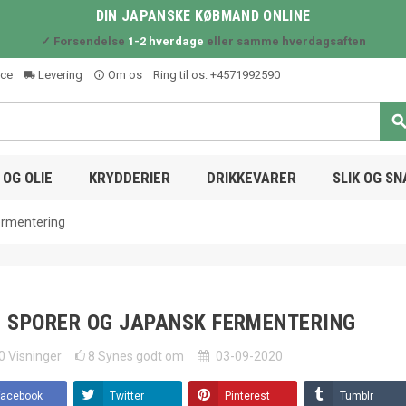
DIN JAPANSKE KØBMAND ONLINE
✓ Forsendelse
1-2 hverdage
eller samme hverdagsaften
ice
Levering
Om os
Ring til os:
+4571992590
local_shipping
info_outline
OG OLIE
KRYDDERIER
DRIKKEVARER
SLIK OG S
fermentering
I SPORER OG JAPANSK FERMENTERING
0
Visninger
8
Synes godt om
03-09-2020
Facebook
Twitter
Pinterest
Tumblr