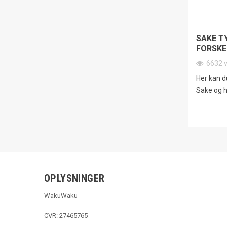
SAKE T
FORSKE
6632
Her kan d
Sake og h
OPLYSNINGER
WakuWaku
CVR: 27465765