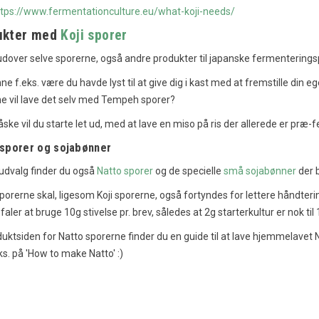
ttps://www.fermentationculture.eu/what-koji-needs/
ukter med
Koji sporer
 udover selve sporerne, også andre produkter til japanske fermenterings
i - Japansk Knust
Hvad er Miso og hvad bruger
ne f.eks. være du havde lyst til at give dig i kast med at fremstille din
t
man det til?
e vil lave det selv med Tempeh sporer?
inger
61564
visninger
åske vil du starte let ud, med at lave en miso på ris der allerede er pr
odt om
36
Synes godt om
 sporer og sojabønner
er en hurtig og nem
Miso er en essentiel del af japansk
salat der kan bruges
madlavning. Her kan du læse om
 udvalg finder du også
Natto sporer
og de specielle
små sojabønner
der b
skende tilbehør! At
hvordan miso fremstilles og hvad du
porerne skal, ligesom Koji sporerne, også fortyndes for lettere håndteri
ne...
kan bruge miso...
faler at bruge 10g stivelse pr. brev, således at 2g starterkultur er nok ti
Læs mere
uktsiden for Natto sporerne finder du en guide til at lave hjemmelavet
ks. på 'How to make Natto' :)