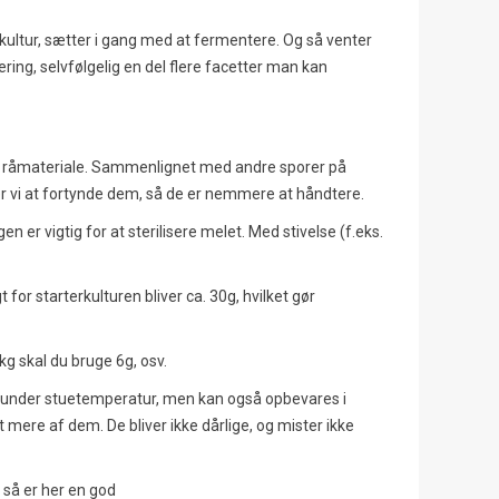
kultur, sætter i gang med at fermentere. Og så venter
ng, selvfølgelig en del flere facetter man kan
Oroshi Soba - Kolde nudler
Omurice - Den Japanske
med daikon og mentsuyu
Omelet Med Stegte Ris
2169
visninger
7823
visninger
231
Syntes godt om
211
Syntes godt om
kg råmateriale. Sammenlignet med andre sporer på
r vi at fortynde dem, så de er nemmere at håndtere.
Oroshi Soba er en traditionel japansk
Omurice er en dejligt eksemp
ret bestående af kolde
fusion af japansk tradition og 
en er vigtig for at sterilisere melet. Med stivelse (f.eks.
boghvedenudler serveret med revet
indflydelse. Lær, hvordan man
daikon (japansk radise).
denne...
for starterkulturen bliver ca. 30g, hvilket gør
Læs mere
Læs mere
kg skal du bruge 6g, osv.
ge under stuetemperatur, men kan også opbevares i
t mere af dem. De bliver ikke dårlige, og mister ikke
, så er her en god