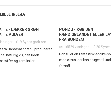
EREDE INDLÆG
 TE - LÆKKER GRØN
PONZU - KØB DEN
 TE PULVER
FÆRDIGBLANDET ELLER LA
FRA BUNDEN!
visninger
9
Synes godt om
16529
visninger
20
Synes
e fra Hamasashoten - produceret
Ponzu er en fantastisk eddike-s
onel naturlig vis, helt uden
med citrus, der kan bruges til utal
gsstoffer og kemikalier.
formål.