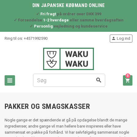
DIN JAPANSKE KØBMAND ONLINE
✓
Fri fragt
på ordrer over DKK 399
✓ Forsendelse
1-2 hverdage
eller samme hverdagsaften
✓
Personlig
vejledning og kundeservice
Ring til os:
+4571992590
Log ind

0



PAKKER OG SMAGSKASSER
Nogle gange er det spændende at gå på opdagelse blandt de mange
ingredienser, andre gange vil man hellere bare inspireres eller have
sammensat en pakke på forhånd. Vi har selvfølgelig sammensat nogle