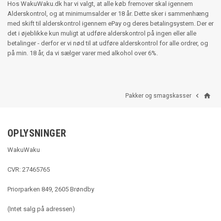
Hos WakuWaku.dk har vi valgt, at alle køb fremover skal igennem
Alderskontrol, og at minimumsalder er 18 år. Dette sker i sammenhæng
med skift til alderskontrol igennem ePay og deres betalingsystem. Der er
det i øjeblikke kun muligt at udføre alderskontrol på ingen eller alle
betalinger - derfor er vi nød til at udføre alderskontrol for alle ordrer, og
på min. 18 år, da vi sælger varer med alkohol over 6%.
home

Pakker og smagskasser
OPLYSNINGER
WakuWaku
CVR: 27465765
Priorparken 849, 2605 Brøndby
(Intet salg på adressen)