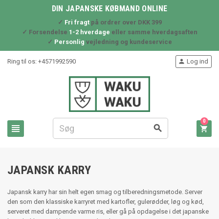
DIN JAPANSKE KØBMAND ONLINE
✓
Fri fragt
på ordrer over DKK 399
✓ Forsendelse
1-2 hverdage
eller samme hverdagsaften
✓
Personlig
vejledning og kundeservice
Ring til os:
+4571992590
Log ind

0



JAPANSK KARRY
Japansk karry har sin helt egen smag og tilberedningsmetode. Server
den som den klassiske karryret med kartofler, gulerødder, løg og kød,
serveret med dampende varme ris, eller gå på opdagelse i det japanske