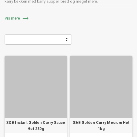
karry køkken med karry supper, brød og meget mere.
Køb din japanske karry online hos os, og få den leveret til dit køkken, så
du kan prøve den unikke japanske karry derhjemme - nemt og lækkert!

Vis mere
S&B Instant Golden Curry Sauce
S&B Golden Curry Medium Hot
Hot 230g
1kg