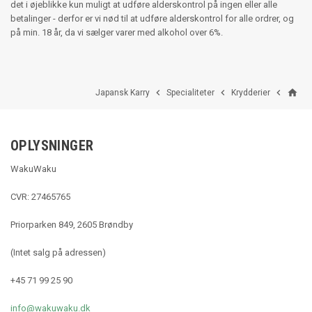
det i øjeblikke kun muligt at udføre alderskontrol på ingen eller alle
betalinger - derfor er vi nød til at udføre alderskontrol for alle ordrer, og
på min. 18 år, da vi sælger varer med alkohol over 6%.
home



Japansk Karry
Specialiteter
Krydderier
OPLYSNINGER
WakuWaku
CVR: 27465765
Priorparken 849, 2605 Brøndby
(Intet salg på adressen)
+45 71 99 25 90
info@wakuwaku.dk