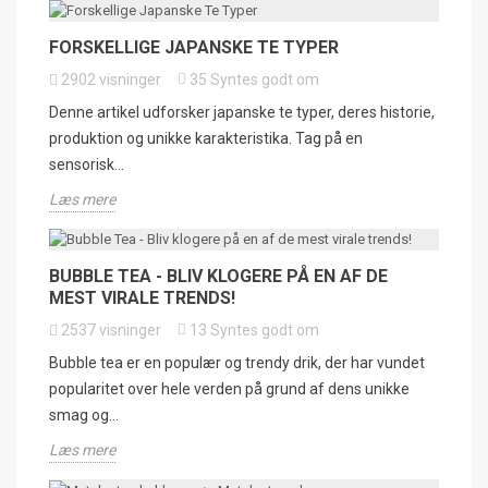
FORSKELLIGE JAPANSKE TE TYPER
2902
visninger
35
Syntes godt om
Denne artikel udforsker japanske te typer, deres historie,
produktion og unikke karakteristika. Tag på en
sensorisk...
Læs mere
BUBBLE TEA - BLIV KLOGERE PÅ EN AF DE
MEST VIRALE TRENDS!
2537
visninger
13
Syntes godt om
Bubble tea er en populær og trendy drik, der har vundet
popularitet over hele verden på grund af dens unikke
smag og...
Læs mere