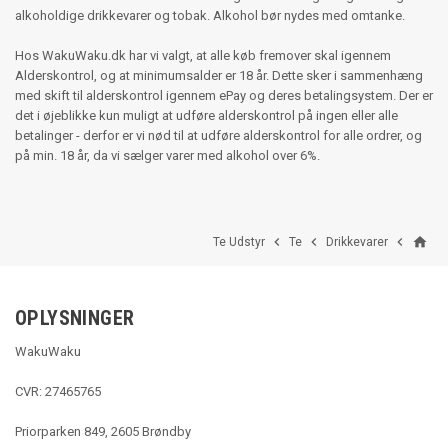
alkoholdige drikkevarer og tobak. Alkohol bør nydes med omtanke.
Hos WakuWaku.dk har vi valgt, at alle køb fremover skal igennem
Alderskontrol, og at minimumsalder er 18 år. Dette sker i sammenhæng
med skift til alderskontrol igennem ePay og deres betalingsystem. Der er
det i øjeblikke kun muligt at udføre alderskontrol på ingen eller alle
betalinger - derfor er vi nød til at udføre alderskontrol for alle ordrer, og
på min. 18 år, da vi sælger varer med alkohol over 6%.
home



Te Udstyr
Te
Drikkevarer
OPLYSNINGER
WakuWaku
CVR: 27465765
Priorparken 849, 2605 Brøndby