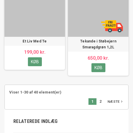
Et Liv Med Te
Tekande i Støbejern
Smaragdgrøn 1,2L
199,00 kr.
650,00 kr.
KØB
KØB
Viser 1-30 af 40 element(er)
1
2
NÆSTE

RELATEREDE INDLÆG