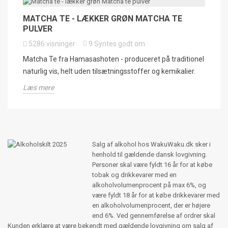
MATCHA TE - LÆKKER GRØN MATCHA TE
PULVER
5286
visninger
9
Syntes godt om
Matcha Te fra Hamasashoten - produceret på traditionel
naturlig vis, helt uden tilsætningsstoffer og kemikalier.
Læs mere
Salg af alkohol hos WakuWaku.dk sker i
henhold til gældende dansk lovgivning.
Personer skal være fyldt 16 år for at købe
tobak og drikkevarer med en
alkoholvolumenprocent på max 6%, og
være fyldt 18 år for at købe drikkevarer med
en alkoholvolumenprocent, der er højere
end 6%. Ved gennemførelse af ordrer skal
Kunden erklære at være bekendt med gældende lovgivning om salg af