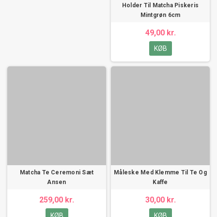
Holder Til Matcha Piskeris
uforglemmelig teoplevelse hver gang du sætter dig ned for at nyde en
Mintgrøn 6cm
kop te.
49,00 kr.
KØB
Matcha Te Ceremoni Sæt
Måleske Med Klemme Til Te Og
Ansen
Kaffe
259,00 kr.
30,00 kr.
KØB
KØB