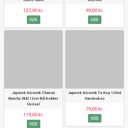
Calico Katte
Kinzoku
127,00 kr.
99,00 kr.
KØB
KØB
Japansk Keramik Chawan
Japansk Keramik Te Kop 120ml
Matcha Skål 13cm Blå Kobber
Handoukou
Hvirvel
79,00 kr.
119,00 kr.
KØB
KØB