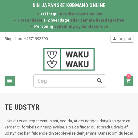
DIN JAPANSKE KØBMAND ONLINE
✓
Fri fragt
på ordrer over DKK 399
✓ Forsendelse
1-2 hverdage
eller samme hverdagsaften
✓
Personlig
vejledning og kundeservice
Ring til os:
+4571992590
Log ind

0



TE UDSTYR
Hvis du er en ægte teentusiast, ved du, at det rigtige udstyr kan gøre en
verden til forskel i din teoplevelse. Hos os finder du et bredt udvalg af
udstyr, der kan fuldende din teoplevelse derhjemme. Uanset om du leder