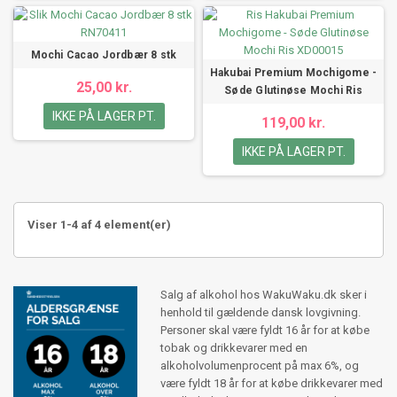
Jordbær Mochi: En frugtig og sødmefuld mochi fyldt med saftige
jordbærstykker.
Mango Mochi: En tropisk mochi med en eksotisk smag af moden
Mochi Cacao Jordbær 8 stk
mango.
Hakubai Premium Mochigome -
Sådan Nyder Du Mochi Riskager
25,00 kr.
Søde Glutinøse Mochi Ris
For at få den bedste oplevelse med vores mochi riskager, følg disse
IKKE PÅ LAGER PT.
119,00 kr.
tips:
IKKE PÅ LAGER PT.
Fjern forsigtigt mochi riskagen fra emballagen.
Tag en bid og nyd den bløde tekstur og den søde smag.
Lad dig fortrylle af kombinationen af risens konsistens og
fyldningens smagsnuancer.
Viser 1-4 af 4 element(er)
Opsummering
Vores udvalg af mochi riskager tilbyder en sublim sødme og en unik
teksturoplevelse.
Salg af alkohol hos WakuWaku.dk sker i
Her er noget for enhver smag af både det søde og salte. Forkæl dig selv
henhold til gældende dansk lovgivning.
eller overrask en særlig person med disse lækre og fortryllende
Personer skal være fyldt 16 år for at købe
japanske delikatesser. Bestil vores mochi riskager i dag og oplev den
tobak og drikkevarer med en
autentiske smag af japansk kulinaritet lige fra dit eget hjem!
alkoholvolumenprocent på max 6%, og
være fyldt 18 år for at købe drikkevarer med