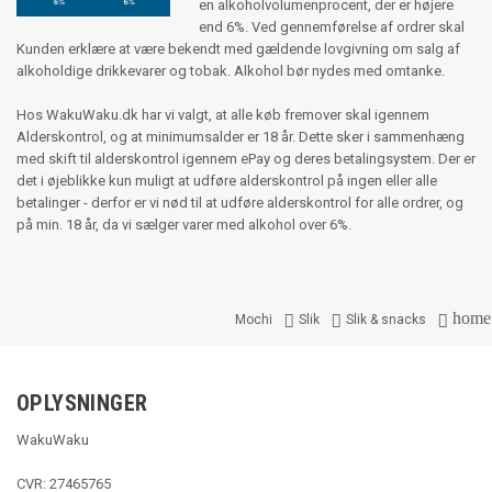
en alkoholvolumenprocent, der er højere
end 6%. Ved gennemførelse af ordrer skal
Kunden erklære at være bekendt med gældende lovgivning om salg af
alkoholdige drikkevarer og tobak. Alkohol bør nydes med omtanke.
Hos WakuWaku.dk har vi valgt, at alle køb fremover skal igennem
Alderskontrol, og at minimumsalder er 18 år. Dette sker i sammenhæng
med skift til alderskontrol igennem ePay og deres betalingsystem. Der er
det i øjeblikke kun muligt at udføre alderskontrol på ingen eller alle
betalinger - derfor er vi nød til at udføre alderskontrol for alle ordrer, og
på min. 18 år, da vi sælger varer med alkohol over 6%.
home



Mochi
Slik
Slik & snacks
OPLYSNINGER
WakuWaku
CVR: 27465765