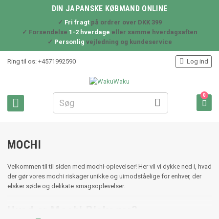
DIN JAPANSKE KØBMAND ONLINE
✓
Fri fragt
på ordrer over DKK 399
✓ Forsendelse
1-2 hverdage
eller samme hverdagsaften
✓
Personlig
vejledning og kundeservice

Ring til os:
+4571992590
Log ind
0



MOCHI
Velkommen til til siden med mochi-oplevelser! Her vil vi dykke ned i, hvad
der gør vores mochi riskager unikke og uimodståelige for enhver, der
elsker søde og delikate smagsoplevelser.
Hvad er Mochi Riskager?