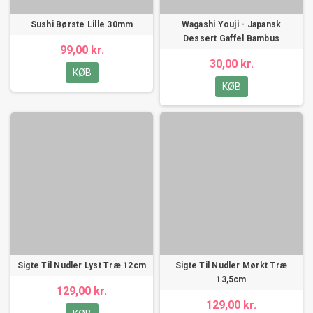
Sushi Børste Lille 30mm
Wagashi Youji - Japansk
Dessert Gaffel Bambus
99,00 kr.
30,00 kr.
KØB
KØB
Sigte Til Nudler Lyst Træ 12cm
Sigte Til Nudler Mørkt Træ
13,5cm
129,00 kr.
129,00 kr.