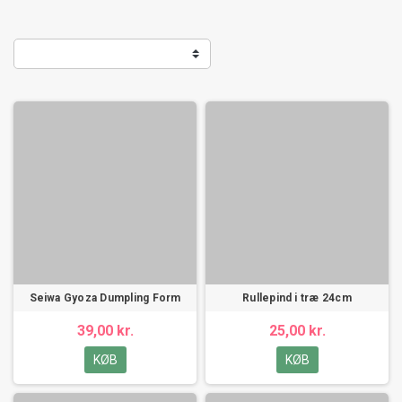
Seiwa Gyoza Dumpling Form
Rullepind i træ 24cm
39,00 kr.
25,00 kr.
KØB
KØB