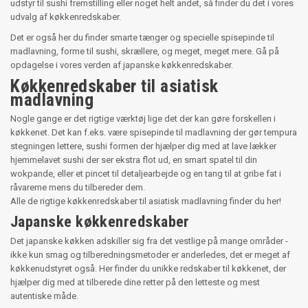
udstyr til sushi fremstilling eller noget helt andet, så finder du det i vores
udvalg af køkkenredskaber.
Det er også her du finder smarte tænger og specielle spisepinde til
madlavning, forme til sushi, skrællere, og meget, meget mere. Gå på
opdagelse i vores verden af japanske køkkenredskaber.
Køkkenredskaber til asiatisk
madlavning
Nogle gange er det rigtige værktøj lige det der kan gøre forskellen i
køkkenet. Det kan f.eks. være spisepinde til madlavning der gør tempura
stegningen lettere, sushi formen der hjælper dig med at lave lækker
hjemmelavet sushi der ser ekstra flot ud, en smart spatel til din
wokpande, eller et pincet til detaljearbejde og en tang til at gribe fat i
råvarerne mens du tilbereder dem.
Alle de rigtige køkkenredskaber til asiatisk madlavning finder du her!
Japanske køkkenredskaber
Det japanske køkken adskiller sig fra det vestlige på mange områder -
ikke kun smag og tilberedningsmetoder er anderledes, det er meget af
køkkenudstyret også. Her finder du unikke redskaber til køkkenet, der
hjælper dig med at tilberede dine retter på den letteste og mest
autentiske måde.