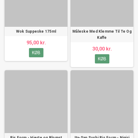
Wok Suppeske 175ml
Måleske Med Klemme Til Te Og
Kaffe
95,00 kr.
30,00 kr.
KØB
KØB
Ris Form - Hjerte og Blomst
Ita-San Sushi Ris Form - Nigiri