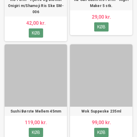
Onigiri m/Shamoji Ris Ske SM-
Maker 5 stk.
006
29,00 kr.
42,00 kr.
KØB
KØB
Sushi Børste Mellem 45mm
Wok Suppeske 235ml
119,00 kr.
99,00 kr.
KØB
KØB