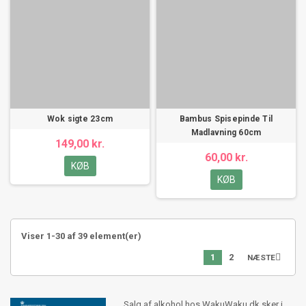
Wok sigte 23cm
Bambus Spisepinde Til
Madlavning 60cm
149,00 kr.
60,00 kr.
KØB
KØB
Viser 1-30 af 39 element(er)
1
2

NÆSTE
Salg af alkohol hos WakuWaku.dk sker i