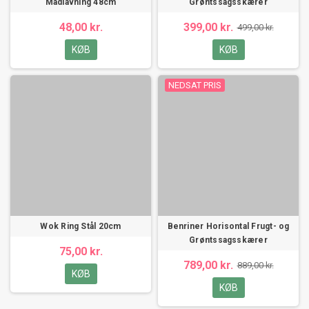
Madlavning 48cm
Grøntssagsskærer
48,00 kr.
399,00 kr.
499,00 kr.
KØB
KØB
NEDSAT PRIS
Wok Ring Stål 20cm
Benriner Horisontal Frugt- og
Grøntssagsskærer
75,00 kr.
789,00 kr.
889,00 kr.
KØB
KØB