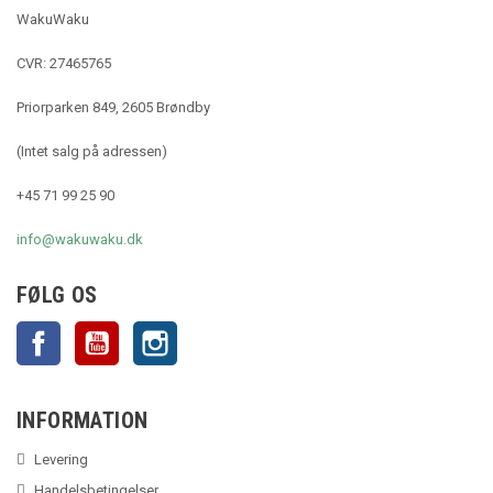
WakuWaku
CVR: 27465765
Priorparken 849, 2605 Brøndby
(Intet salg på adressen)
+45 71 99 25 90
info@wakuwaku.dk
FØLG OS
Facebook
YouTube
Instagram
INFORMATION
Levering
Handelsbetingelser