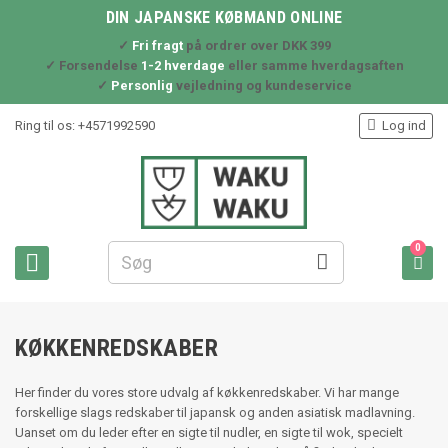
DIN JAPANSKE KØBMAND ONLINE
✓
Fri fragt
på ordrer over DKK 399
✓ Forsendelse
1-2 hverdage
eller samme hverdagsaften
✓
Personlig
vejledning og kundeservice

Ring til os:
+4571992590
Log ind
0



KØKKENREDSKABER
Her finder du vores store udvalg af køkkenredskaber. Vi har mange
forskellige slags redskaber til japansk og anden asiatisk madlavning.
Uanset om du leder efter en sigte til nudler, en sigte til wok, specielt