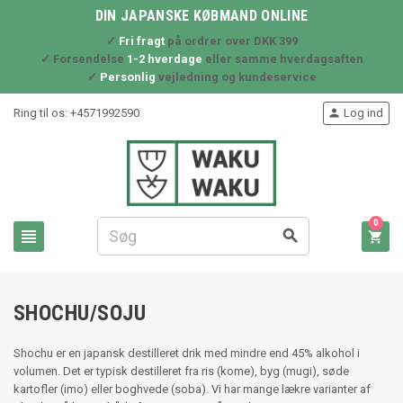
DIN JAPANSKE KØBMAND ONLINE
✓
Fri fragt
på ordrer over DKK 399
✓ Forsendelse
1-2 hverdage
eller samme hverdagsaften
✓
Personlig
vejledning og kundeservice
Ring til os:
+4571992590
Log ind

0



SHOCHU/SOJU
Shochu er en japansk destilleret drik med mindre end 45% alkohol i
volumen. Det er typisk destilleret fra ris (kome), byg (mugi), søde
kartofler (imo) eller boghvede (soba). Vi har mange lækre varianter af