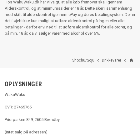
Hos WakuWaku.dk har vi valgt, at alle køb fremover skal igennem
Alderskontrol, og at minimumsalder er 18 år. Dette sker i sammenhæng
med skift til alderskontrol igennem ePay og deres betalingsystem. Der er
det i øjeblikke kun muligt at udføre alderskontrol på ingen eller alle
betalinger - derfor er vi nød til at udføre alderskontrol for alle ordrer, og
på min. 18 år, da vi sælger varer med alkohol over 6%.
home


Shochu/Soju
Drikkevarer
OPLYSNINGER
WakuWaku
CVR: 27465765
Priorparken 849, 2605 Brøndby
(Intet salg på adressen)