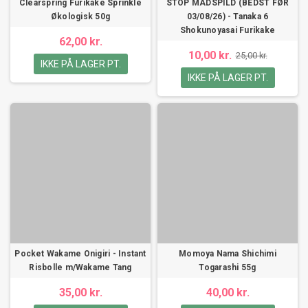
Clearspring Furikake Sprinkle
STOP MADSPILD (BEDST FØR
Økologisk 50g
03/08/26) - Tanaka 6
Shokunoyasai Furikake
62,00 kr.
10,00 kr.
25,00 kr.
IKKE PÅ LAGER PT.
IKKE PÅ LAGER PT.
Pocket Wakame Onigiri - Instant
Momoya Nama Shichimi
Risbolle m/Wakame Tang
Togarashi 55g
35,00 kr.
40,00 kr.