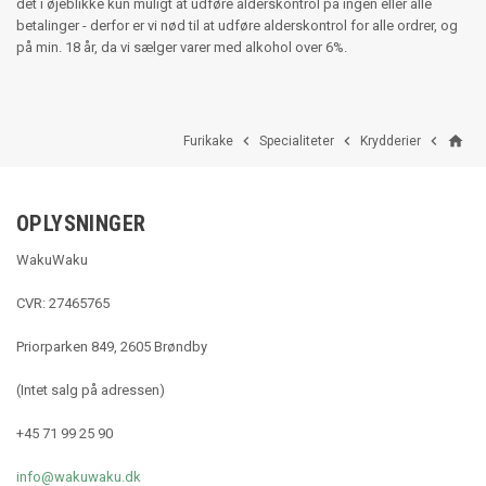
det i øjeblikke kun muligt at udføre alderskontrol på ingen eller alle
betalinger - derfor er vi nød til at udføre alderskontrol for alle ordrer, og
på min. 18 år, da vi sælger varer med alkohol over 6%.
home



Furikake
Specialiteter
Krydderier
OPLYSNINGER
WakuWaku
CVR: 27465765
Priorparken 849, 2605 Brøndby
(Intet salg på adressen)
+45 71 99 25 90
info@wakuwaku.dk