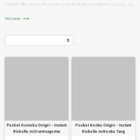
Furikake fås i et hav af varianter med forskellige krydderier og tang - og
du kan selvfølgelig også lave din egen Furikake derhjemme. Prøv vores
færdigblandede Furikake krydderiblandinger fra Japan og få smagen af

Vis mere
Japan direkte ind i køkkenet!
Pocket Gomoku Onigiri - Instant
Pocket Konbu Onigiri - Instant
Risbolle m/Grøntsagsmix
Risbolle m/Konbu Tang