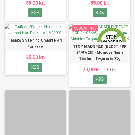
35,00 kr.
35,00 kr.
KØB
KØB
NEDSAT PRIS
Tanaka Shisen no Umami Nori
Furikake
STOP MADSPILD (BEDST FØR
24/07/26) - Momoya Nama
35,00 kr.
Shichimi Togarashi 55g
KØB
20,00 kr.
40,00 kr.
KØB