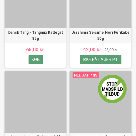
Dansk Tang - Tangmix Kattegat
Urashima Sesame Nori Furikake
85g
50g
65,00 kr.
42,00 kr.
45,00 kr.
KØB
IKKE PÅ LAGER PT.
NEDSAT PRIS