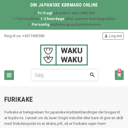
DIN JAPANSKE KØBMAND ONLINE
✓
Fri fragt
på ordrer over DKK 399
✓ Forsendelse
1-2 hverdage
eller samme hverdagsaften
✓
Personlig
vejledning og kundeservice
Ring til os:
+4571992590
Log ind

0



FURIKAKE
Furikake er betegnelsen for japanske krydderiblandinger der bruges til
at krydre ris. Uanset om du laver Onigiri risboller eller bare vil give en skål
med friskdampede ris et ekstra pift, så er Furikake vejen frem!