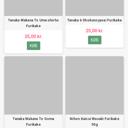
Tanaka Wakana To Umeshisho
Tanaka 6 Shokunoyasai Furikake
Furikake
25,00 kr.
25,00 kr.
KØB
KØB
Tanaka Wakana To Goma
Nihon Kaisui Wasabi Furikake
Furikake
50g