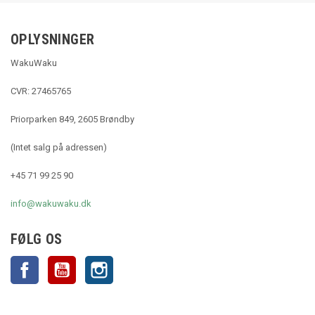
OPLYSNINGER
WakuWaku
CVR: 27465765
Priorparken 849, 2605 Brøndby
(Intet salg på adressen)
+45 71 99 25 90
info@wakuwaku.dk
FØLG OS
Facebook
YouTube
Instagram