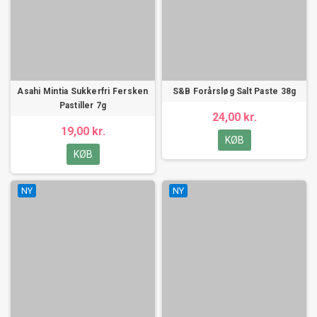
Asahi Mintia Sukkerfri Fersken
S&B Forårsløg Salt Paste 38g
Pastiller 7g
24,00 kr.
19,00 kr.
KØB
KØB
NY
NY