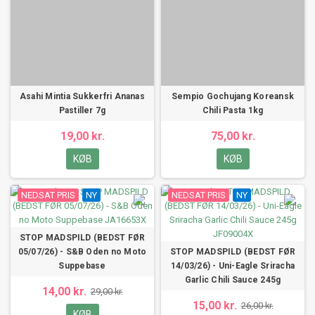
Asahi Mintia Sukkerfri Ananas
Sempio Gochujang Koreansk
Pastiller 7g
Chili Pasta 1kg
19,00 kr.
75,00 kr.
KØB
KØB
NEDSAT PRIS
NY
NEDSAT PRIS
NY
STOP MADSPILD (BEDST FØR
05/07/26) - S&B Oden no Moto
STOP MADSPILD (BEDST FØR
Suppebase
14/03/26) - Uni-Eagle Sriracha
Garlic Chili Sauce 245g
14,00 kr.
29,00 kr.
15,00 kr.
26,00 kr.
KØB