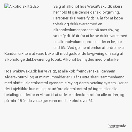
Salg af alkohol hos WakuWaku.dk sker i
henhold til gældende dansk lovgivning.
Personer skal være fyldt 16 år for at købe
tobak og drikkevarer med en
alkoholvolumenprocent på max 6%, og
være fyldt 18 år for at købe drikkevarer med
en alkoholvolumenprocent, der er højere
end 6%. Ved gennemførelse af ordrer skal
Kunden erklære at være bekendt med gældende lovgivning om salg af
alkoholdige drikkevarer og tobak. Alkohol bør nydes med omtanke.
Hos WakuWaku.dk har vi valgt, at alle køb fremover skal igennem
Alderskontrol, og at minimumsalder er 18 år. Dette sker i sammenhæng
med skift til alderskontrol igennem ePay og deres betalingsystem. Der er
det i øjeblikke kun muligt at udføre alderskontrol på ingen eller alle
betalinger - derfor er vi nød til at udføre alderskontrol for alle ordrer, og
på min. 18 år, da vi sælger varer med alkohol over 6%.
home
Forside