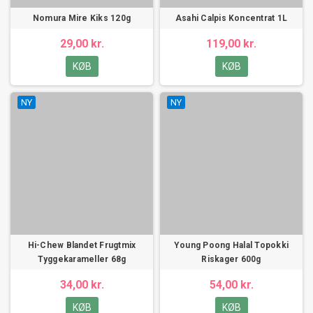
Nomura Mire Kiks 120g
Asahi Calpis Koncentrat 1L
29,00 kr.
119,00 kr.
KØB
KØB
NY
NY
Hi-Chew Blandet Frugtmix
Young Poong Halal Topokki
Tyggekarameller 68g
Riskager 600g
34,00 kr.
54,00 kr.
KØB
KØB