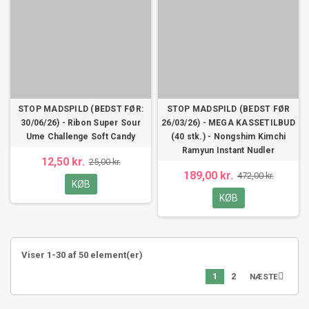
STOP MADSPILD (BEDST FØR:
STOP MADSPILD (BEDST FØR
30/06/26) - Ribon Super Sour
26/03/26) - MEGA KASSETILBUD
Ume Challenge Soft Candy
(40 stk.) - Nongshim Kimchi
Ramyun Instant Nudler
12,50 kr.
25,00 kr.
189,00 kr.
472,00 kr.
KØB
KØB
Viser 1-30 af 50 element(er)
1
2

NÆSTE