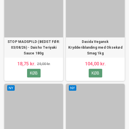
STOP MADSPILD (BEDST FØR:
Dasida Vegansk
03/08/26) - Daisho Teriyaki
Krydderiblanding med Oksekød
Sauce 180g
Smag 1kg
18,75 kr.
104,00 kr.
25,00 kr.
KØB
KØB
NY
NY