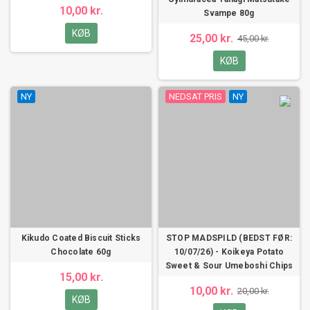
10,00 kr.
Svampe 80g
KØB
25,00 kr.
45,00 kr.
KØB
NY
NEDSAT PRIS
NY
Kikudo Coated Biscuit Sticks
STOP MADSPILD (BEDST FØR:
Chocolate 60g
10/07/26) - Koikeya Potato
Sweet & Sour Umeboshi Chips
15,00 kr.
10,00 kr.
20,00 kr.
KØB