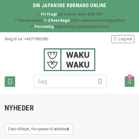
DIN JAPANSKE KØBMAND ONLINE
✓
Fri fragt
på ordrer over DKK 399
✓ Forsendelse
1-2 hverdage
eller samme hverdagsaften
✓
Personlig
vejledning og kundeservice

Ring til os:
+4571992590
Log ind
0



NYHEDER
Dato tilføjet, fra nyeste til ældste