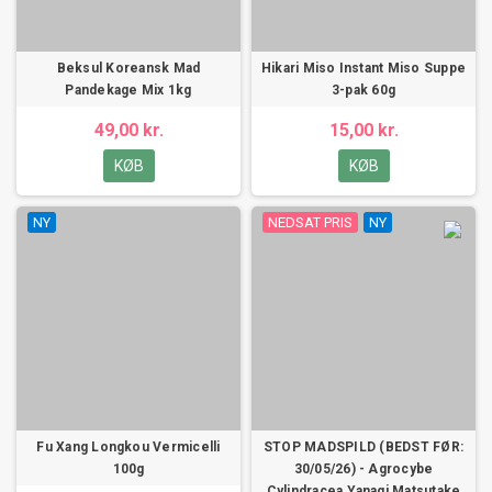
Beksul Koreansk Mad
Hikari Miso Instant Miso Suppe
Pandekage Mix 1kg
3-pak 60g
49,00 kr.
15,00 kr.
KØB
KØB
NY
NEDSAT PRIS
NY
Fu Xang Longkou Vermicelli
STOP MADSPILD (BEDST FØR:
100g
30/05/26) - Agrocybe
Cylindracea Yanagi Matsutake