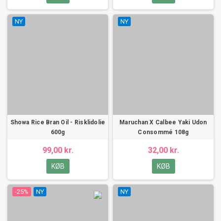
NY
NY
Showa Rice Bran Oil - Risklidolie
Maruchan X Calbee Yaki Udon
600g
Consommé 108g
99,00 kr.
32,00 kr.
KØB
KØB
-25%
NY
NY