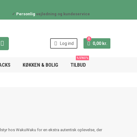
✓
Personlig
vejledning og kundeservice
0



Log ind
0,00 kr.
% SPAR %
NACKS
KØKKEN & BOLIG
TILBUD
dstyr hos WakuWaku for en ekstra autentisk oplevelse, der