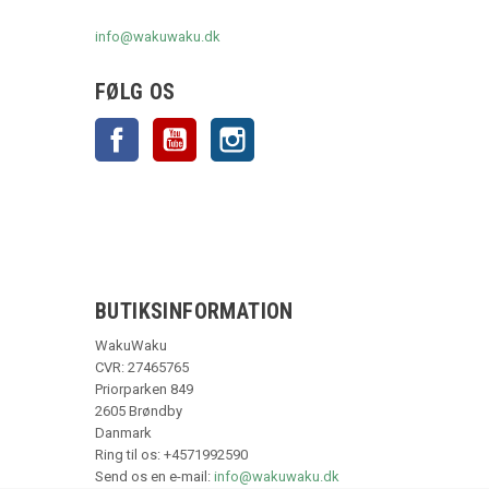
info@wakuwaku.dk
FØLG OS
Facebook
YouTube
Instagram
BUTIKSINFORMATION
WakuWaku
CVR: 27465765
Priorparken 849
2605 Brøndby
Danmark
Ring til os:
+4571992590
Send os en e-mail:
info@wakuwaku.dk