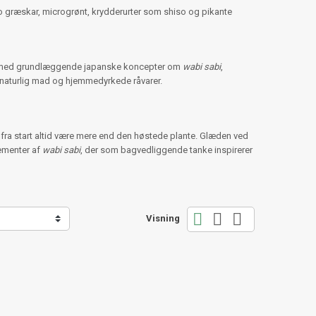
o græskar, microgrønt, krydderurter som shiso og pikante
ig med grundlæggende japanske koncepter om
wabi sabi
,
 naturlig mad og hjemmedyrkede råvarer.
fra start altid være mere end den høstede plante. Glæden ved
lementer af
wabi sabi
, der som bagvedliggende tanke inspirerer



Visning