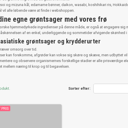
soi og mizuna kål, edamame bønner, daikon, wasabi, koshihikari ris, Hokkaid
 vil alle løbende være at finde i webshoppen.
dine egne grøntsager med vores frø
dforske hjemmedyrkede ingredienser på denne måde, er også at engagere s
påskønnelsen af en enkel, underliggende og sommetider afvigende skønhed i
l asiatiske grøntsager og krydderurter
kræver omsorg over tid.
ser kan forekomme, afgrøder kan vokse sig skøre og skæve, men udbyttet vil 
mentere og observere organismernes forskellige stadier er alle prisværdige e
et mellem næring til krop og til begavelsen.
rodukt.
Sorter efter:
 PRIS