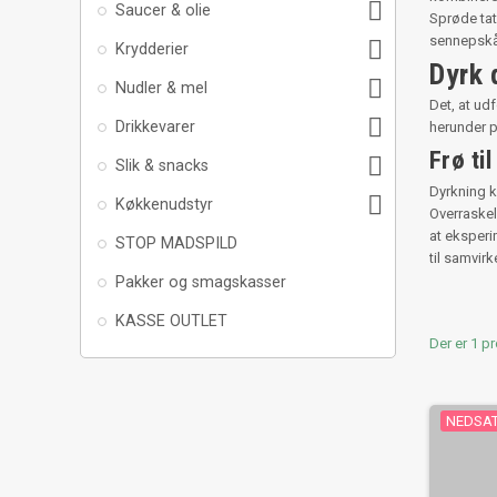

Saucer & olie
Sprøde tat
sennepskål

Krydderier
Dyrk 

Nudler & mel
Det, at u

Drikkevarer
herunder 
Frø ti

Slik & snacks
Dyrkning 

Køkkenudstyr
Overraskel
at eksperi
STOP MADSPILD
til samvirk
Pakker og smagskasser
KASSE OUTLET
Der er 1 p
NEDSAT