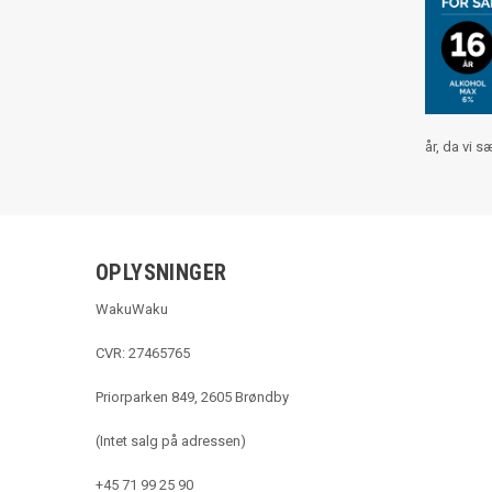
år, da vi 
OPLYSNINGER
WakuWaku
CVR: 27465765
Priorparken 849, 2605 Brøndby
(Intet salg på adressen)
+45 71 99 25 90