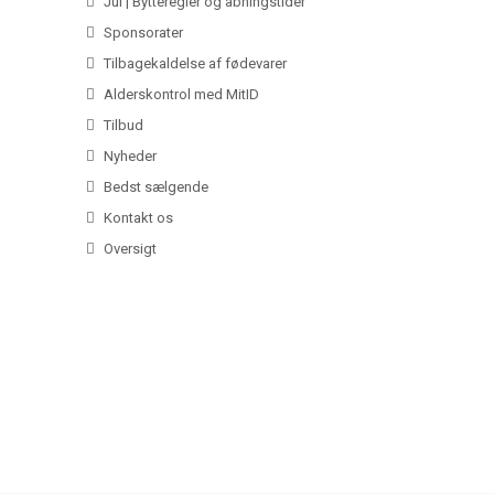
Jul | Bytteregler og åbningstider
Sponsorater
Tilbagekaldelse af fødevarer
Alderskontrol med MitID
Tilbud
Nyheder
Bedst sælgende
Kontakt os
Oversigt