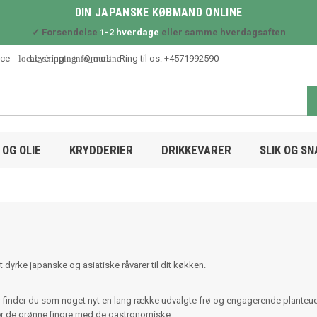
DIN JAPANSKE KØBMAND ONLINE
✓ Forsendelse
1-2 hverdage
eller samme hverdagsaften
local_shipping
info_outline
ice
Levering
Om os
Ring til os:
+4571992590
OG OLIE
KRYDDERIER
DRIKKEVARER
SLIK OG S
t dyrke japanske og asiatiske råvarer til dit køkken.
r finder du som noget nyt en lang række udvalgte frø og engagerende planteu
r de grønne fingre med de gastronomiske: