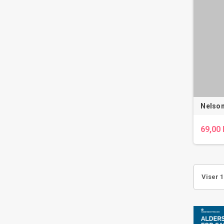
Nelson
69,00 
Viser 1