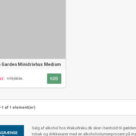
 Garden Minidrivhus Medium
kr.
KØB
119,00 kr.
-1 af 1 element(er)
Salg af alkohol hos WakuWaku.dk sker i henhold til gældend
tobak og drikkevarer med en alkoholvolumenprocent på max 