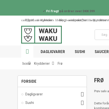
✓
Fri fragt
på ordrer over DKK 399
card_giftcard
new_releases
library_books
restaurant_outline
help_outline
Tilbud
Nyheder
Blog
Opskrifter
Kundeserv

DAGLIGVARER
SUSHI
SAUCER 


home
Krydderier
Frø
FRØ
FORSIDE
Prøv selv a

Dagligvarer

Sushi
Dette forå
kombinere