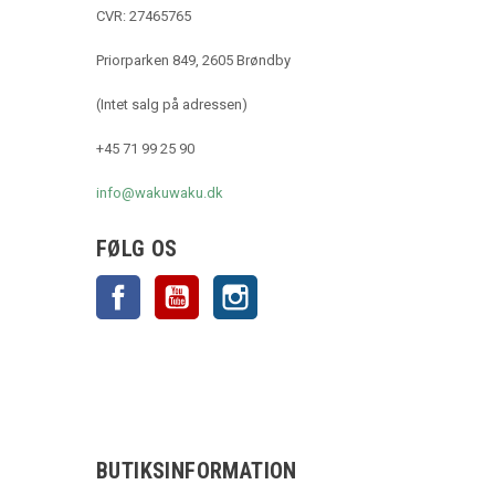
CVR: 27465765
Priorparken 849, 2605 Brøndby
(Intet salg på adressen)
+45 71 99 25 90
info@wakuwaku.dk
FØLG OS
Facebook
YouTube
Instagram
BUTIKSINFORMATION