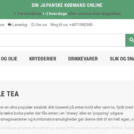
DIN JAPANSKE KØBMAND ONLINE
✓ Forsendelse
1-2 hverdage
eller samme hverdagsaften
ice
Levering
Om os
Ring til os:
+4571992590
local_shipping
info_outline
OG OLIE
KRYDDERIER
DRIKKEVARER
SLIK OG S
LE TEA
er en ultra populær asiatisk drik baseret på enten kold eller varm te, fyldt med
 lækre boba perler der fås enten i en 'chewy' eller en 'popping' udgave.
magsvarianter og kombinationsmuligheder gør denne drik til sin helt egen, og h
 er blevet et internationalt hit og er kendt fra sociale medier som TikTok, In