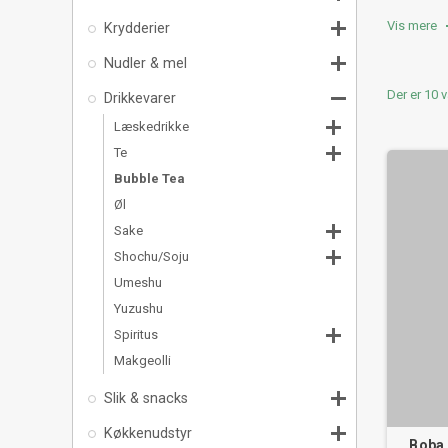
gennem Bub
Bliv en de

Vis mere
Krydderier
Hvad 

Nudler & mel
Bubble Tea

Der er 10 v
Drikkevarer
Bubble Tea
anderledes

Læskedrikke
De mange s

Te
Køb bu
Bubble Tea
Bubbel Tea
Øl
mere, så d

Sake
Vi har båd

Shochu/Soju
lækkert. 
Umeshu
Yuzushu

Spiritus
Makgeolli

Slik & snacks

Køkkenudstyr
Boba 