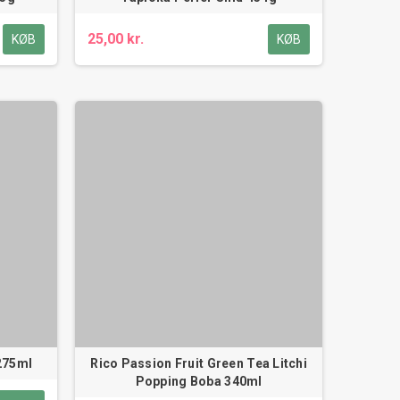
25,00 kr.
KØB
KØB
275ml
Rico Passion Fruit Green Tea Litchi
Popping Boba 340ml