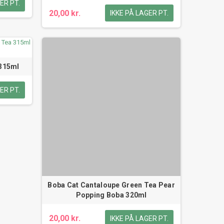
ER PT.
20,00 kr.
IKKE PÅ LAGER PT.
 315ml
ER PT.
Boba Cat Cantaloupe Green Tea Pear
Popping Boba 320ml
20,00 kr.
IKKE PÅ LAGER PT.