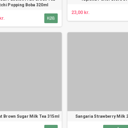
itchi Popping Boba 320ml
23,00 kr.
kr.
KØB
t Brown Sugar Milk Tea 315ml
Sangaria Strawberry Milk 