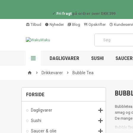
✓
Fri fragt
på ordrer over DKK 399
Tilbud
Nyheder
Blog
Opskrifter
Kundeserv
card_giftcard
new_releases
library_books
restaurant_outline
help_outline

DAGLIGVARER
SUSHI
SAUCER 

Drikkevarer

Bubble Tea
home
BUBB
FORSIDE
Bubbletea 

Dagligvarer
smag og de
De mange s

Sushi
Bubble Tea

Saucer & olie