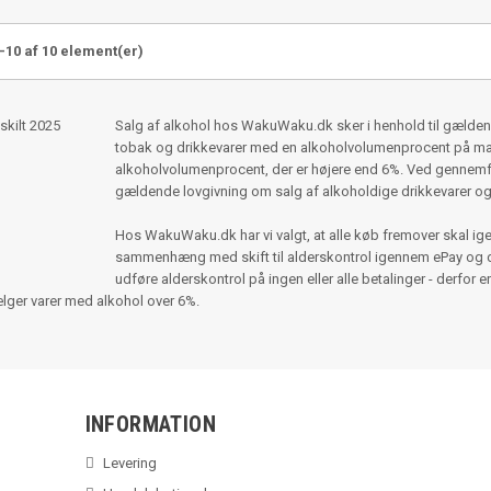
-10 af 10 element(er)
Salg af alkohol hos WakuWaku.dk sker i henhold til gældend
tobak og drikkevarer med en alkoholvolumenprocent på max 
alkoholvolumenprocent, der er højere end 6%. Ved gennemf
gældende lovgivning om salg af alkoholdige drikkevarer o
Hos WakuWaku.dk har vi valgt, at alle køb fremover skal ige
sammenhæng med skift til alderskontrol igennem ePay og der
udføre alderskontrol på ingen eller alle betalinger - derfor er
sælger varer med alkohol over 6%.
INFORMATION
Levering