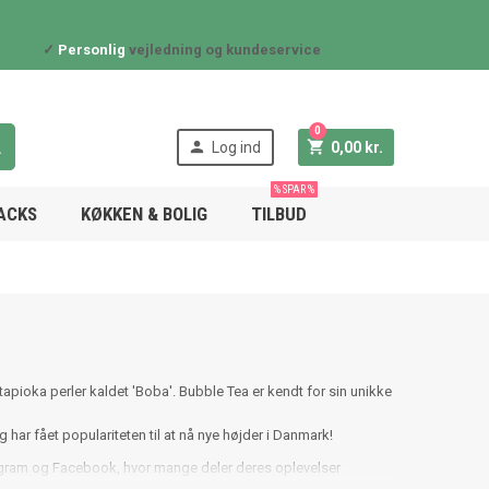
✓
Personlig
vejledning og kundeservice
0



Log ind
0,00 kr.
% SPAR %
NACKS
KØKKEN & BOLIG
TILBUD
 tapioka perler kaldet 'Boba'. Bubble Tea er kendt for sin unikke
ar fået populariteten til at nå nye højder i Danmark!
stagram og Facebook, hvor mange deler deres oplevelser