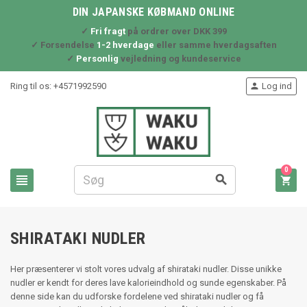
DIN JAPANSKE KØBMAND ONLINE
✓
Fri fragt
på ordrer over DKK 399
✓ Forsendelse
1-2 hverdage
eller samme hverdagsaften
✓
Personlig
vejledning og kundeservice
Ring til os:
+4571992590
Log ind

0



SHIRATAKI NUDLER
Her præsenterer vi stolt vores udvalg af shirataki nudler. Disse unikke
nudler er kendt for deres lave kalorieindhold og sunde egenskaber. På
denne side kan du udforske fordelene ved shirataki nudler og få