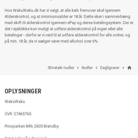
Hos WakuWaku.dk har vi valgt, at alle køb fremover skal igennem
Alderskontrol, og at minimumsalder er 18 år. Dette sker i sammenhæng
med skift til alderskontrol igennem ePay og deres betalingsystem. Der er
det i øjeblikke kun muligt at udføre alderskontrol på ingen eller alle
betalinger - derfor er vi nød til at udføre alderskontrol for alle ordrer, og
på min. 18 år, da vi sælger varer med alkohol over 6%.
home



Shirataki nudler
Nudler
Dagligvarer
OPLYSNINGER
WakuWaku
CVR: 27465765
Priorparken 849, 2605 Brøndby