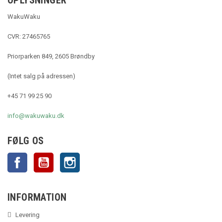
OPLYSNINGER
WakuWaku
CVR: 27465765
Priorparken 849, 2605 Brøndby
(Intet salg på adressen)
+45 71 99 25 90
info@wakuwaku.dk
FØLG OS
Facebook
YouTube
Instagram
INFORMATION
Levering