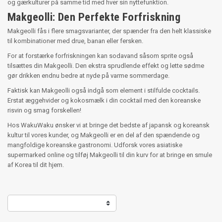
og gærkulturer på samme tid med hver sin nyttefunktion.
Makgeolli: Den Perfekte Forfriskning
Makgeolli fås i flere smagsvarianter, der spænder fra den helt klassiske
til kombinationer med drue, banan eller fersken.
For at forstærke forfriskningen kan sodavand såsom sprite også
tilsættes din Makgeolli. Den ekstra sprudlende effekt og lette sødme
gør drikken endnu bedre at nyde på varme sommerdage.
Faktisk kan Makgeolli også indgå som element i stilfulde cocktails.
Erstat æggehvider og kokosmælk i din cocktail med den koreanske
risvin og smag forskellen!
Hos WakuWaku ønsker vi at bringe det bedste af japansk og koreansk
kultur til vores kunder, og Makgeolli er en del af den spændende og
mangfoldige koreanske gastronomi. Udforsk vores asiatiske
supermarked online og tilføj Makgeolli til din kurv for at bringe en smule
af Korea til dit hjem.