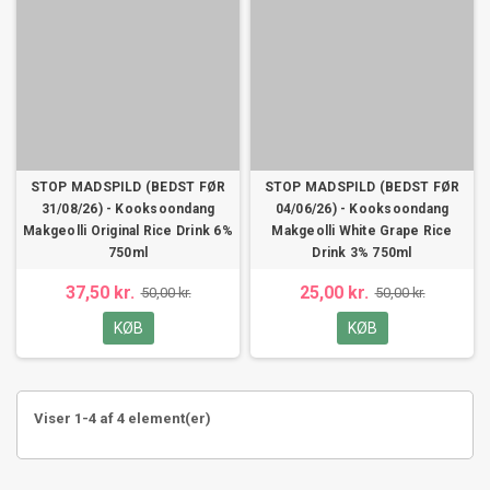
STOP MADSPILD (BEDST FØR
STOP MADSPILD (BEDST FØR
31/08/26) - Kooksoondang
04/06/26) - Kooksoondang
Makgeolli Original Rice Drink 6%
Makgeolli White Grape Rice
750ml
Drink 3% 750ml
37,50 kr.
25,00 kr.
50,00 kr.
50,00 kr.
KØB
KØB
Viser 1-4 af 4 element(er)