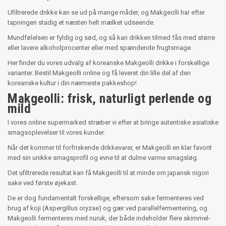
Ufiltrerede drikke kan se ud på mange måder, og Makgeolli har efter
tapningen stadig et næsten helt mælket udseende.
Mundfølelsen er fyldig og sød, og så kan drikken tilmed fås med større
eller lavere alkoholprocenter eller med spændende frugtsmage.
Her finder du vores udvalg af koreanske Makgeolli drikke i forskellige
varianter. Bestil Makgeolli online og få leveret din lille del af den
koreanske kultur i din nærmeste pakkeshop!
Makgeolli: frisk, naturligt perlende og
mild
I vores online supermarked stræber vi efter at bringe autentiske asiatiske
smagsoplevelser til vores kunder.
Når det kommer til forfriskende drikkevarer, er Makgeolli en klar favorit
med sin unikke smagsprofil og evne til at dulme varme smagsløg.
Det ufiltrerede resultat kan få Makgeolli til at minde om japansk nigori
sake ved første øjekast.
De er dog fundamentalt forskellige, eftersom sake fermenteres ved
brug af koji (Aspergillus oryzae) og gær ved parallelfermentering, og
Makgeolli fermenteres med nuruk, der både indeholder flere skimmel-