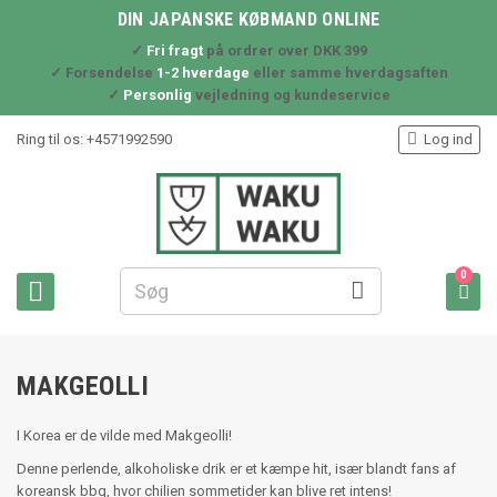
DIN JAPANSKE KØBMAND ONLINE
✓
Fri fragt
på ordrer over DKK 399
✓ Forsendelse
1-2 hverdage
eller samme hverdagsaften
✓
Personlig
vejledning og kundeservice

Ring til os:
+4571992590
Log ind
0



MAKGEOLLI
I Korea er de vilde med Makgeolli!
Denne perlende, alkoholiske drik er et kæmpe hit, især blandt fans af
koreansk bbq, hvor chilien sommetider kan blive ret intens!