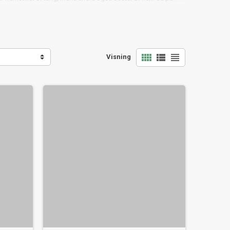
dit eget køkken!



Visning