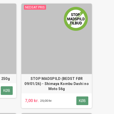
NEDSAT PRIS
r 250g
STOP MADSPILD (BEDST FØR
09/01/26) - Shimaya Kombu Dashi no
Moto 56g
KØB
7,00 kr.
KØB
25,00 kr.