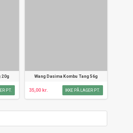
g 20g
Wang Dasima Kombu Tang 56g
35,00 kr.
ER PT.
IKKE PÅ LAGER PT.