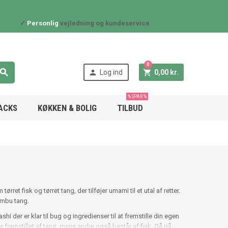
✓
Personlig
vejledning og kundeservice
0



Log ind
0,00 kr.
% SPAR %
NACKS
KØKKEN & BOLIG
TILBUD
t fisk og tørret tang, der tilføjer umami til et utal af retter.
ombu tang.
i der er klar til bug og ingredienser til at fremstille din egen
fremstillet af tang, mens andre også består af fisk. Gå på