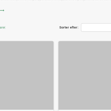
i disse lækre japanske Dashi produkter og skab autentisk smagende retter i 

arer.
Sorter efter: