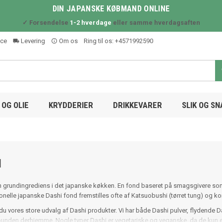
DIN JAPANSKE KØBMAND ONLINE
✓ Forsendelse
1-2 hverdage
eller samme hverdagsaften
ice
Levering
Om os
Ring til os:
+4571992590
local_shipping
info_outline
OG OLIE
KRYDDERIER
DRIKKEVARER
SLIK OG S
I
n grundingrediens i det japanske køkken. En fond baseret på smagsgivere som tørre
ionelle japanske Dashi fond fremstilles ofte af Katsuobushi (tørret tung) og k
du vores store udvalg af Dashi produkter. Vi har både Dashi pulver, flydende Dash
bunden derhjemme. Nogle typer Dashi er vegetariske og veganske, da de kun er 