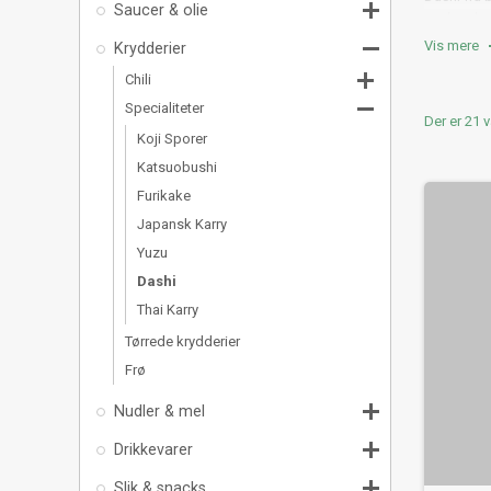

Saucer & olie
opdagelse 

Vis mere
Krydderier

Chili

Specialiteter
Der er 21 v
Koji Sporer
Katsuobushi
Furikake
Japansk Karry
Yuzu
Dashi
Thai Karry
Tørrede krydderier
Frø

Nudler & mel

Drikkevarer

Slik & snacks