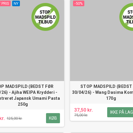
 PRIS
NY
-50%
OP MADSPILD (BEDST FØR
STOP MADSPILD (BEDST
/26) - Ajiha WEIPA Krydderi -
30/04/26) - Wang Dasima Ko
treret Japansk Umami Pasta
170g
250g
37,50 kr.
IKKE PÅ LAG
75,00 kr.
kr.
KØB
125,00 kr.