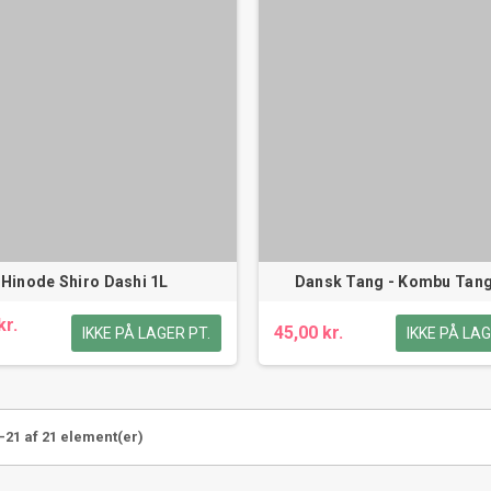
Hinode Shiro Dashi 1L
Dansk Tang - Kombu Tan
kr.
45,00 kr.
IKKE PÅ LAGER PT.
IKKE PÅ LAG
-21 af 21 element(er)