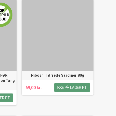
 FØR
Niboshi Tørrede Sardiner 80g
mbu Tang
69,00 kr.
IKKE PÅ LAGER PT.
ER PT.