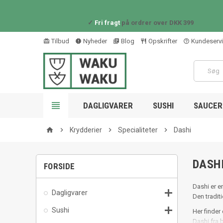
✓
Fri fragt
på ordrer over DKK 399
Tilbud
Nyheder
Blog
Opskrifter
Kundeserv
card_giftcard
new_releases
library_books
restaurant_outline
help_outline

DAGLIGVARER
SUSHI
SAUCER 

Krydderier

Specialiteter

Dashi
home
DASH
FORSIDE
Dashi er e

Dagligvarer
Den tradit

Sushi
Her finder 
Dashi fra 