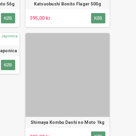
oto 56g
Katsuobushi Bonito Flager 500g
395,00 kr.
KØB
KØB
Japonica
KØB
Shimaya Kombu Dashi no Moto 1kg