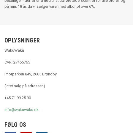
betalinger - derfor er vi nød til at udføre alderskontrol for alle ordrer, og
på min. 18 år, da vi sælger varer med alkohol over 6%.
OPLYSNINGER
WakuWaku
CVR: 27465765
Priorparken 849, 2605 Brøndby
(Intet salg på adressen)
+45 71 99 25 90
info@wakuwaku.dk
FØLG OS