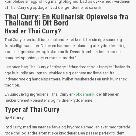
komplekse smagprofil og mangfoldighed. Lad os dykke ned i verdenen
af Thai Curry og opdage, hvad der gør denne ret så unik.
Thai Curry: En Kulinarisk Oplevelse fra
Thailand til Dit Bord
Hvad er Thai Curry?
Thai Curry er en traditionel thailandsk ret kendt for sin rige sauce og
forskellige varianter. Det er en harmonisk blanding af krydderier, urter,
kød eller grøntsager, og kokosmælk. Denne kombination skaber en
smagseksplosion, der er svær at modstå.
Historien bag Thai Curry går tilbage i århundreder og afspejler Thailands
rige kulturelle arv. Retten udviklede sig gennem indflydelsen fra
indvandrere og handelspartnere, hvilket resulterede i en unik kulinarisk
tradition.
En uundværlig ingrediens i Thai Curry er
kokosmælk
, der tilføjer en
lækker cremet konsistens og mildner krydderierne.
Typer af Thai Curry
Rød Curry
Rød Curry, med sin intense farve og krydrede smag, er lavet med tørrede
røde chili og andre aromatiske krydderier. Den passer perfekt til dem,