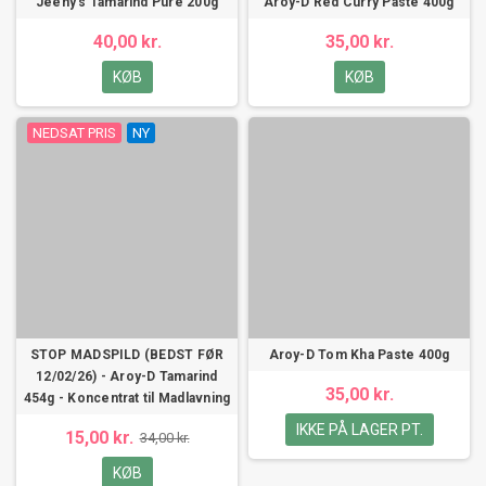
Jeeny's Tamarind Puré 200g
Aroy-D Red Curry Paste 400g
40,00 kr.
35,00 kr.
KØB
KØB
NEDSAT PRIS
NY
STOP MADSPILD (BEDST FØR
Aroy-D Tom Kha Paste 400g
12/02/26) - Aroy-D Tamarind
35,00 kr.
454g - Koncentrat til Madlavning
IKKE PÅ LAGER PT.
15,00 kr.
34,00 kr.
KØB