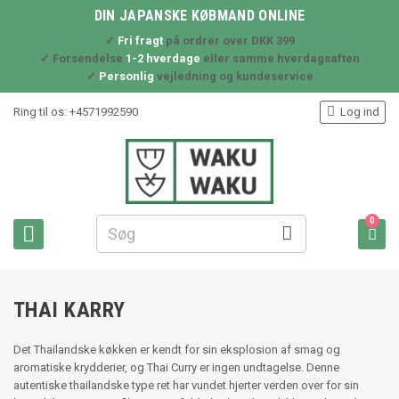
DIN JAPANSKE KØBMAND ONLINE
✓
Fri fragt
på ordrer over DKK 399
✓ Forsendelse
1-2 hverdage
eller samme hverdagsaften
✓
Personlig
vejledning og kundeservice

Ring til os:
+4571992590
Log ind
0



THAI KARRY
Det Thailandske køkken er kendt for sin eksplosion af smag og
aromatiske krydderier, og Thai Curry er ingen undtagelse. Denne
autentiske thailandske type ret har vundet hjerter verden over for sin