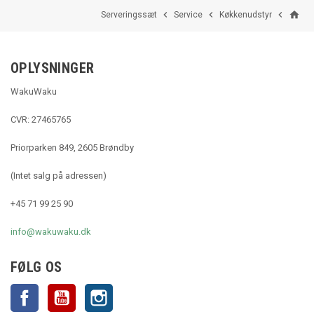
home



Serveringssæt
Service
Køkkenudstyr
OPLYSNINGER
WakuWaku
CVR: 27465765
Priorparken 849, 2605 Brøndby
(Intet salg på adressen)
+45 71 99 25 90
info@wakuwaku.dk
FØLG OS
Facebook
YouTube
Instagram