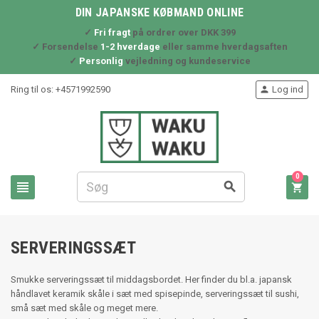
DIN JAPANSKE KØBMAND ONLINE
✓
Fri fragt
på ordrer over DKK 399
✓ Forsendelse
1-2 hverdage
eller samme hverdagsaften
✓
Personlig
vejledning og kundeservice
Ring til os:
+4571992590
Log ind

0



SERVERINGSSÆT
Smukke serveringssæt til middagsbordet. Her finder du bl.a. japansk
håndlavet keramik skåle i sæt med spisepinde, serveringssæt til sushi,
små sæt med skåle og meget mere.