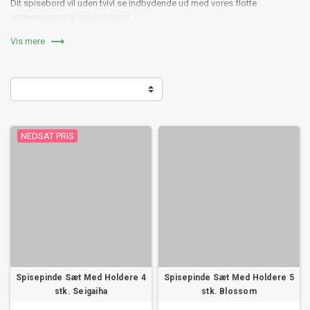
Dit spisebord vil uden tvivl se indbydende ud med vores flotte
serveringssæt til asiatisk mad.
Server dine retter på autentisk manér med disse flotte serveringssæt i

Vis mere
keramik.
Gå på opdagelse i vores udvalg af japanske serveringssæt her på siden.
NEDSAT PRIS
Spisepinde Sæt Med Holdere 4
Spisepinde Sæt Med Holdere 5
stk. Seigaiha
stk. Blossom