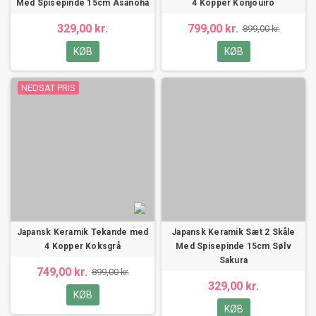
Med Spisepinde 15cm Asanoha
4 Kopper Konjouiro
329,00 kr.
799,00 kr.
899,00 kr.
KØB
KØB
NEDSAT PRIS
Japansk Keramik Tekande med
Japansk Keramik Sæt 2 Skåle
4 Kopper Koksgrå
Med Spisepinde 15cm Sølv
Sakura
749,00 kr.
899,00 kr.
329,00 kr.
KØB
KØB