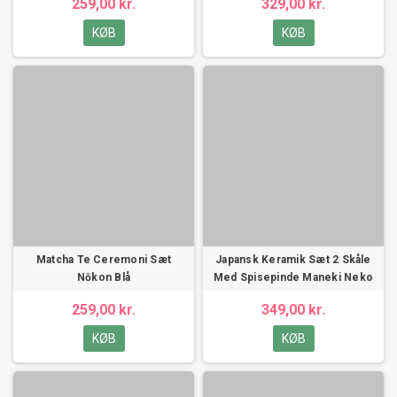
259,00 kr.
329,00 kr.
KØB
KØB
Matcha Te Ceremoni Sæt
Japansk Keramik Sæt 2 Skåle
Nōkon Blå
Med Spisepinde Maneki Neko
259,00 kr.
349,00 kr.
KØB
KØB