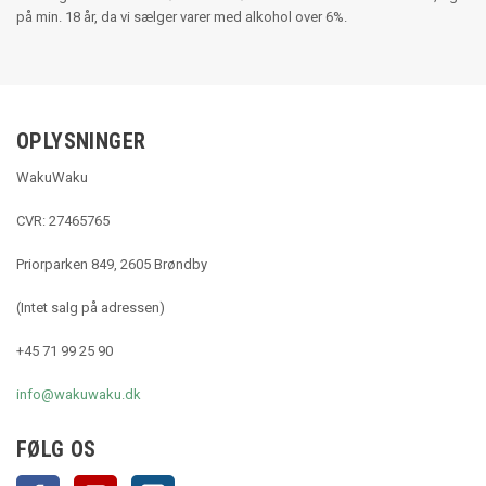
på min. 18 år, da vi sælger varer med alkohol over 6%.
OPLYSNINGER
WakuWaku
CVR: 27465765
Priorparken 849, 2605 Brøndby
(Intet salg på adressen)
+45 71 99 25 90
info@wakuwaku.dk
FØLG OS
Facebook
YouTube
Instagram