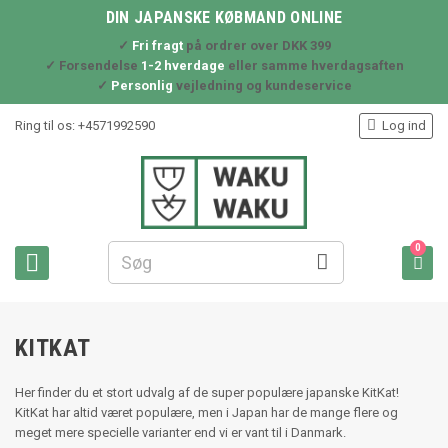
DIN JAPANSKE KØBMAND ONLINE
✓
Fri fragt
på ordrer over DKK 399
✓ Forsendelse
1-2 hverdage
eller samme hverdagsaften
✓
Personlig
vejledning og kundeservice

Ring til os:
+4571992590
Log ind
0



KITKAT
Her finder du et stort udvalg af de super populære japanske KitKat!
KitKat har altid været populære, men i Japan har de mange flere og
meget mere specielle varianter end vi er vant til i Danmark.