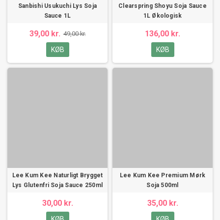
Sanbishi Usukuchi Lys Soja
Clearspring Shoyu Soja Sauce
Sauce 1L
1L Økologisk
39,00 kr.
136,00 kr.
49,00 kr.
KØB
KØB
Lee Kum Kee Naturligt Brygget
Lee Kum Kee Premium Mørk
Lys Glutenfri Soja Sauce 250ml
Soja 500ml
30,00 kr.
35,00 kr.
KØB
KØB