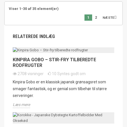
Viser 1-30 af 35 element(er)
1
2

NÆSTE
RELATEREDE INDLÆG
KINPIRA GOBO – STIR-FRY TILBEREDTE
RODFRUGTER
2708
visninger
10
Syntes godt om
Kinpira Gobo er en klassisk japansk grønsagsret som
smager fantastisk, og er genial som tilbehør til større
serveringer.
Læs mere