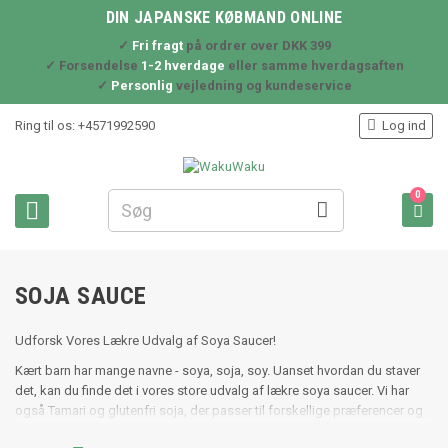
DIN JAPANSKE KØBMAND ONLINE
✓
Fri fragt
på ordrer over DKK 399
✓ Forsendelse
1-2 hverdage
eller samme hverdagsaften
✓
Personlig
vejledning og kundeservice

Ring til os:
+4571992590
Log ind
0



SOJA SAUCE
Udforsk Vores Lækre Udvalg af Soya Saucer!
Kært barn har mange navne - soya, soja, soy. Uanset hvordan du staver
det, kan du finde det i vores store udvalg af lækre soya saucer. Vi har
også Tamari og glutenfri soja, der passer til forskellige præferencer og
kostbehov. Lad os introducere dig for en verden af smag med vores