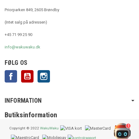
Priorparken 849, 2605 Brøndby
(Intet salg på adressen)
+45 71 99 25 90
info@wakuwaku.dk
FØLG OS
Facebook
YouTube
Instagram
INFORMATION
Butiksinformation
1
Copyright © 2022
WakuWaku