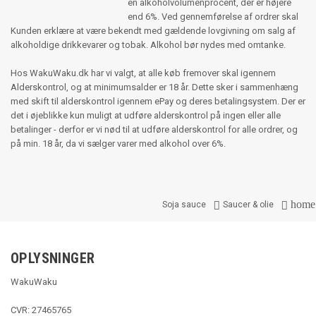
en alkoholvolumenprocent, der er højere
end 6%. Ved gennemførelse af ordrer skal
Kunden erklære at være bekendt med gældende lovgivning om salg af
alkoholdige drikkevarer og tobak. Alkohol bør nydes med omtanke.
Hos WakuWaku.dk har vi valgt, at alle køb fremover skal igennem
Alderskontrol, og at minimumsalder er 18 år. Dette sker i sammenhæng
med skift til alderskontrol igennem ePay og deres betalingsystem. Der er
det i øjeblikke kun muligt at udføre alderskontrol på ingen eller alle
betalinger - derfor er vi nød til at udføre alderskontrol for alle ordrer, og
på min. 18 år, da vi sælger varer med alkohol over 6%.
home


Soja sauce
Saucer & olie
OPLYSNINGER
WakuWaku
CVR: 27465765