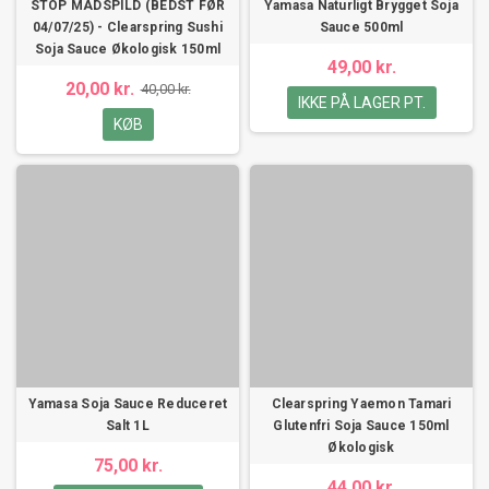
STOP MADSPILD (BEDST FØR
Yamasa Naturligt Brygget Soja
04/07/25) - Clearspring Sushi
Sauce 500ml
Soja Sauce Økologisk 150ml
49,00 kr.
20,00 kr.
40,00 kr.
IKKE PÅ LAGER PT.
KØB
Yamasa Soja Sauce Reduceret
Clearspring Yaemon Tamari
Salt 1L
Glutenfri Soja Sauce 150ml
Økologisk
75,00 kr.
44,00 kr.