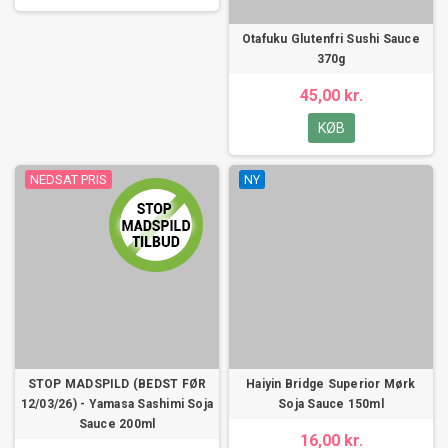
Otafuku Glutenfri Sushi Sauce
370g
45,00 kr.
KØB
NEDSAT PRIS
NY
STOP MADSPILD (BEDST FØR
Haiyin Bridge Superior Mørk
12/03/26) - Yamasa Sashimi Soja
Soja Sauce 150ml
Sauce 200ml
16,00 kr.