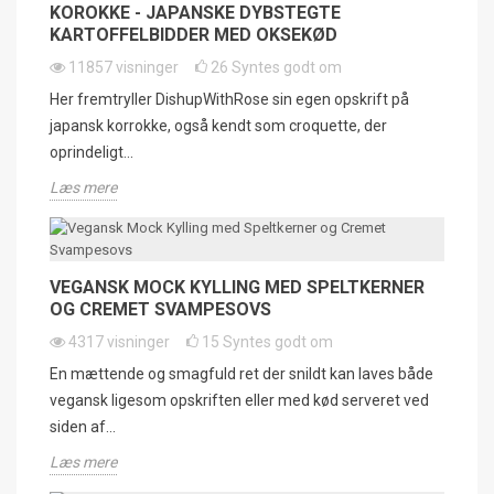
KOROKKE - JAPANSKE DYBSTEGTE
KARTOFFELBIDDER MED OKSEKØD
11857
visninger
26
Syntes godt om
Her fremtryller DishupWithRose sin egen opskrift på
japansk korrokke, også kendt som croquette, der
oprindeligt...
Læs mere
VEGANSK MOCK KYLLING MED SPELTKERNER
OG CREMET SVAMPESOVS
4317
visninger
15
Syntes godt om
En mættende og smagfuld ret der snildt kan laves både
vegansk ligesom opskriften eller med kød serveret ved
siden af...
Læs mere