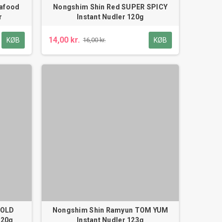
eafood
Nongshim Shin Red SUPER SPICY
r
Instant Nudler 120g
14,00 kr.
KØB
KØB
16,00 kr.
GOLD
Nongshim Shin Ramyun TOM YUM
120g
Instant Nudler 123g