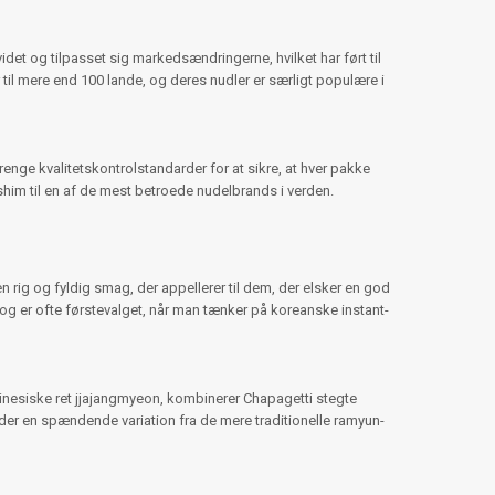
det og tilpasset sig markedsændringerne, hvilket har ført til
l mere end 100 lande, og deres nudler er særligt populære i
renge kvalitetskontrolstandarder for at sikre, at hver pakke
gshim til en af de mest betroede nudelbrands i verden.
 rig og fyldig smag, der appellerer til dem, der elsker en god
 og er ofte førstevalget, når man tænker på koreanske instant-
kinesiske ret jjajangmyeon, kombinerer Chapagetti stegte
er en spændende variation fra de mere traditionelle ramyun-