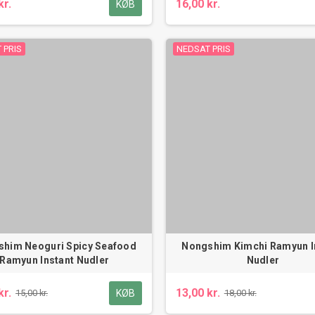
kr.
16,00 kr.
KØB
 PRIS
NEDSAT PRIS
him Neoguri Spicy Seafood
Nongshim Kimchi Ramyun I
Ramyun Instant Nudler
Nudler
kr.
13,00 kr.
KØB
15,00 kr.
18,00 kr.