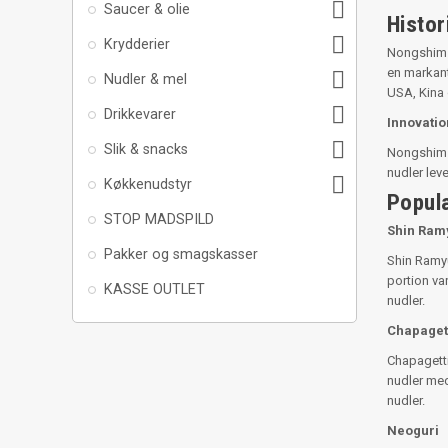

Saucer & olie
Histo

Krydderier
Nongshim b
en markant

Nudler & mel
USA, Kina

Drikkevarer
Innovatio

Slik & snacks
Nongshim h
nudler lev

Køkkenudstyr
Popul
STOP MADSPILD
Shin Ram
Pakker og smagskasser
Shin Ramyu
portion va
KASSE OUTLET
nudler.
Chapaget
Chapagetti
nudler med
nudler.
Neoguri