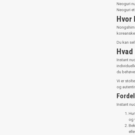
Neoguri nu
Neoguri et
Hvor 
Nongshim f
koreanske 
Du kan sel
Hvad 
Instant nud
individuel
du behøver,
Vi er stolt
og autenti
Fordel
Instant nud
Hur
og 
Bek
ell