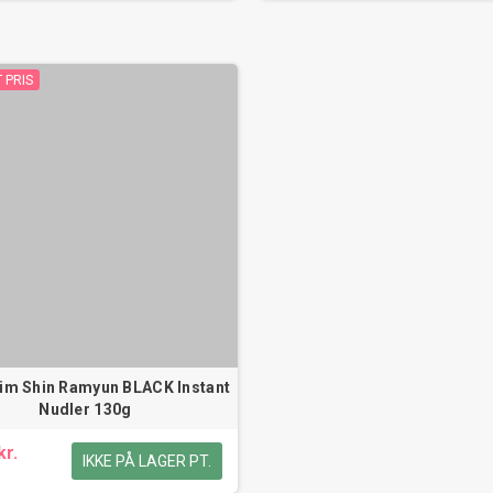
 PRIS
m Shin Ramyun BLACK Instant
Nudler 130g
kr.
IKKE PÅ LAGER PT.