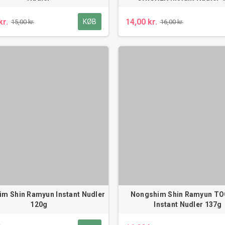
kr.
14,00 kr.
KØB
15,00 kr.
16,00 kr.
m Shin Ramyun Instant Nudler
Nongshim Shin Ramyun T
120g
Instant Nudler 137g