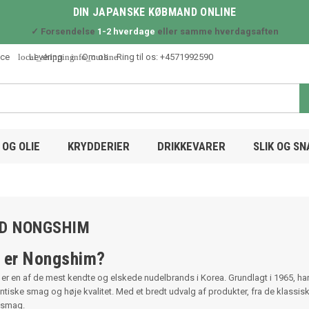
DIN JAPANSKE KØBMAND ONLINE
✓ Forsendelse
1-2 hverdage
eller samme hverdagsaften
local_shipping
info_outline
ice
Levering
Om os
Ring til os:
+4571992590
OG OLIE
KRYDDERIER
DRIKKEVARER
SLIK OG S
UD NONGSHIM
 er Nongshim?
er en af de mest kendte og elskede nudelbrands i Korea. Grundlagt i 1965,
ntiske smag og høje kvalitet. Med et bredt udvalg af produkter, fra de klassis
 smag.