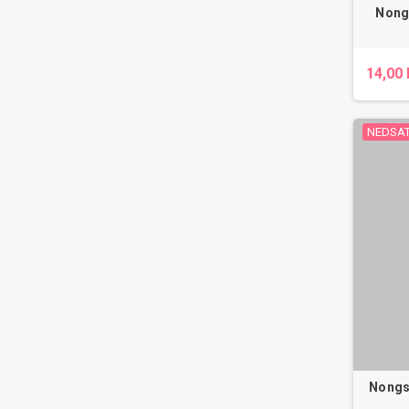
Nong
14,00 
NEDSAT
Nongs