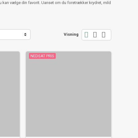
u kan vælge din favorit. Uanset om du foretrækker krydret, mild



Visning
NEDSAT PRIS