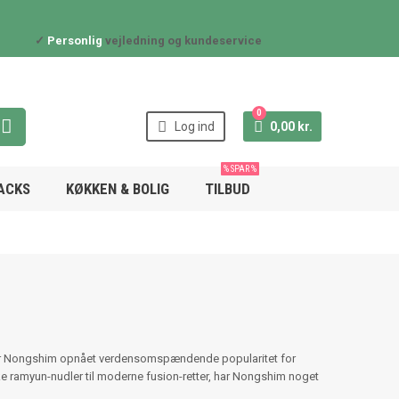
✓
Personlig
vejledning og kundeservice
0



Log ind
0,00 kr.
% SPAR %
NACKS
KØKKEN & BOLIG
TILBUD
 har Nongshim opnået verdensomspændende popularitet for
ke ramyun-nudler til moderne fusion-retter, har Nongshim noget