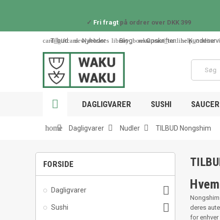
✓
Fri fragt
på ordrer over DKK 399
card_giftcard
new_releases
library_books
restaurant_outline
help_outline
Tilbud
Nyheder
Blog
Opskrifter
Kundeserv

DAGLIGVARER
SUSHI
SAUCER 



home
Dagligvarer
Nudler
TILBUD Nongshim
TILB
FORSIDE
Hvem

Dagligvarer
Nongshim 

Sushi
deres aute
for enhver