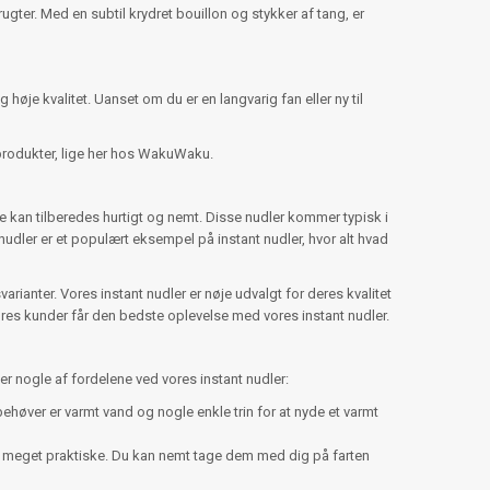
gter. Med en subtil krydret bouillon og stykker af tang, er
øje kvalitet. Uanset om du er en langvarig fan eller ny til
produkter, lige her hos WakuWaku.
t de kan tilberedes hurtigt og nemt. Disse nudler kommer typisk i
dler er et populært eksempel på instant nudler, hvor alt hvad
varianter. Vores instant nudler er nøje udvalgt for deres kvalitet
res kunder får den bedste oplevelse med vores instant nudler.
 er nogle af fordelene ved vores instant nudler:
 behøver er varmt vand og nogle enkle trin for at nyde et varmt
r meget praktiske. Du kan nemt tage dem med dig på farten