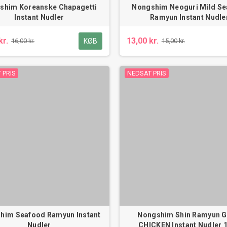
shim Koreanske Chapagetti
Nongshim Neoguri Mild S
Instant Nudler
Ramyun Instant Nudle
kr.
13,00 kr.
KØB
16,00 kr.
15,00 kr.
 PRIS
NEDSAT PRIS
him Seafood Ramyun Instant
Nongshim Shin Ramyun 
Nudler
CHICKEN Instant Nudler 