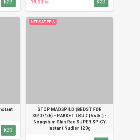
19,00 kr.
KØB
KØB
NEDSAT PRIS
nstant
STOP MADSPILD (BEDST FØR
30/07/26) - PAKKETILBUD (6 stk.) -
Nongshim Shin Red SUPER SPICY
Instant Nudler 120g
KØB