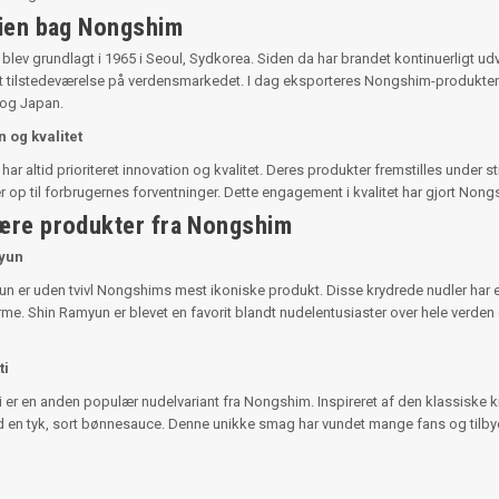
rien bag Nongshim
lev grundlagt i 1965 i Seoul, Sydkorea. Siden da har brandet kontinuerligt udvi
 tilstedeværelse på verdensmarkedet. I dag eksporteres Nongshim-produkter ti
 og Japan.
n og kvalitet
ar altid prioriteret innovation og kvalitet. Deres produkter fremstilles under st
er op til forbrugernes forventninger. Dette engagement i kvalitet har gjort Non
ære produkter fra Nongshim
yun
n er uden tvivl Nongshims mest ikoniske produkt. Disse krydrede nudler har en
rme. Shin Ramyun er blevet en favorit blandt nudelentusiaster over hele verden
ti
 er en anden populær nudelvariant fra Nongshim. Inspireret af den klassiske 
 en tyk, sort bønnesauce. Denne unikke smag har vundet mange fans og tilbyd