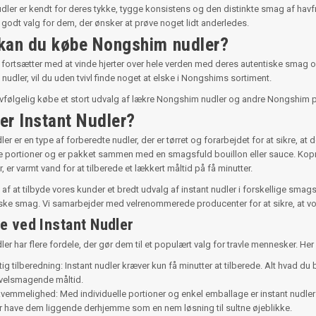
dler er kendt for deres tykke, tygge konsistens og den distinkte smag af havfru
 godt valg for dem, der ønsker at prøve noget lidt anderledes.
kan du købe Nongshim nudler?
ortsætter med at vinde hjerter over hele verden med deres autentiske smag og h
nudler, vil du uden tvivl finde noget at elske i Nongshims sortiment.
vfølgelig købe et stort udvalg af lækre Nongshim nudler og andre Nongshim 
er Instant Nudler?
ler er en type af forberedte nudler, der er tørret og forarbejdet for at sikre, a
le portioner og er pakket sammen med en smagsfuld bouillon eller sauce. Kopnu
 er varmt vand for at tilberede et lækkert måltid på få minutter.
e af at tilbyde vores kunder et bredt udvalg af instant nudler i forskellige smags
ske smag. Vi samarbejder med velrenommerede producenter for at sikre, at vo
e ved Instant Nudler
ler har flere fordele, der gør dem til et populært valg for travle mennesker. Her
tig tilberedning: Instant nudler kræver kun få minutter at tilberede. Alt hvad du
velsmagende måltid.
vemmelighed: Med individuelle portioner og enkel emballage er instant nudle
er have dem liggende derhjemme som en nem løsning til sultne øjeblikke.