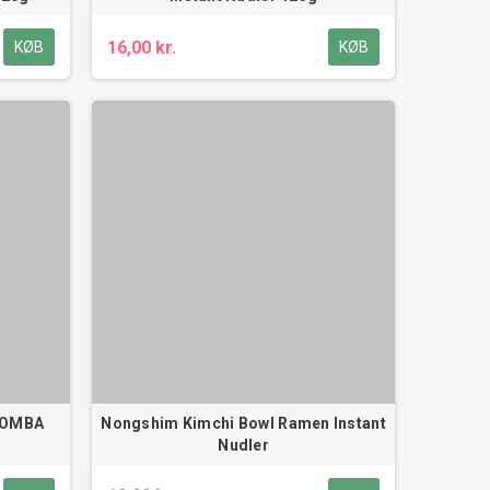
16,00 kr.
KØB
KØB
OOMBA
Nongshim Kimchi Bowl Ramen Instant
Nudler