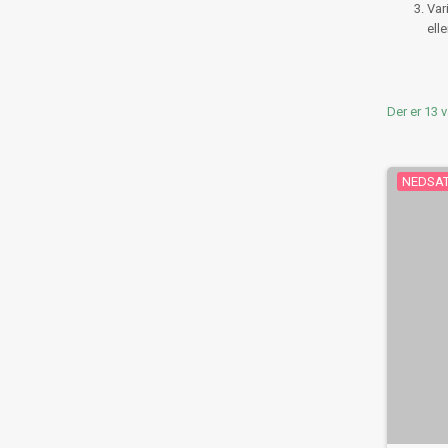
Var
ell
Der er 13 v
NEDSAT