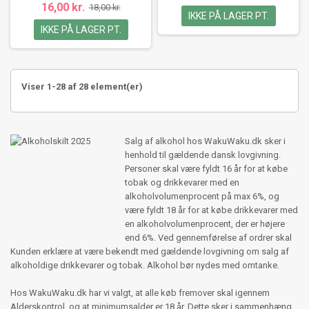
16,00 kr.
18,00 kr.
IKKE PÅ LAGER PT.
IKKE PÅ LAGER PT.
Viser 1-28 af 28 element(er)
Salg af alkohol hos WakuWaku.dk sker i
henhold til gældende dansk lovgivning.
Personer skal være fyldt 16 år for at købe
tobak og drikkevarer med en
alkoholvolumenprocent på max 6%, og
være fyldt 18 år for at købe drikkevarer med
en alkoholvolumenprocent, der er højere
end 6%. Ved gennemførelse af ordrer skal
Kunden erklære at være bekendt med gældende lovgivning om salg af
alkoholdige drikkevarer og tobak. Alkohol bør nydes med omtanke.
Hos WakuWaku.dk har vi valgt, at alle køb fremover skal igennem
Alderskontrol, og at minimumsalder er 18 år. Dette sker i sammenhæng