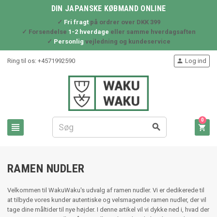
DIN JAPANSKE KØBMAND ONLINE
✓
Fri fragt
på ordrer over DKK 399
✓ Forsendelse
1-2 hverdage
eller samme hverdagsaften
✓
Personlig
vejledning og kundeservice
Ring til os:
+4571992590
Log ind

0



RAMEN NUDLER
Velkommen til WakuWaku's udvalg af ramen nudler. Vi er dedikerede til
at tilbyde vores kunder autentiske og velsmagende ramen nudler, der vil
tage dine måltider til nye højder. I denne artikel vil vi dykke ned i, hvad der