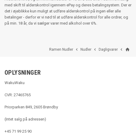
med skift til alderskontrol igennem ePay og deres betalingsystem. Der er
det i øjeblikke kun muligt at udføre alderskontrol på ingen eller alle
betalinger - derfor er vi nød til at udføre alderskontrol for alle ordrer, og
på min. 18 år, da vi sælger varer med alkohol over 6%.
home



Ramen Nudler
Nudler
Dagligvarer
OPLYSNINGER
WakuWaku
CVR: 27465765
Priorparken 849, 2605 Brøndby
(Intet salg på adressen)
+45 71 99 25 90