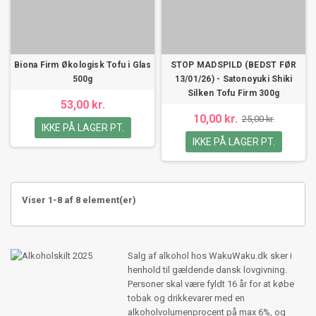
Biona Firm Økologisk Tofu i Glas
STOP MADSPILD (BEDST FØR
500g
13/01/26) - Satonoyuki Shiki
Silken Tofu Firm 300g
53,00 kr.
10,00 kr.
25,00 kr.
IKKE PÅ LAGER PT.
IKKE PÅ LAGER PT.
Viser 1-8 af 8 element(er)
Salg af alkohol hos WakuWaku.dk sker i
henhold til gældende dansk lovgivning.
Personer skal være fyldt 16 år for at købe
tobak og drikkevarer med en
alkoholvolumenprocent på max 6%, og