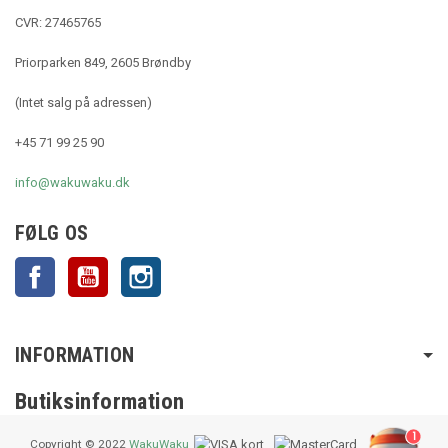
CVR: 27465765
Priorparken 849, 2605 Brøndby
(Intet salg på adressen)
+45 71 99 25 90
info@wakuwaku.dk
FØLG OS
Facebook
YouTube
Instagram
INFORMATION
Butiksinformation
1
Copyright © 2022
WakuWaku