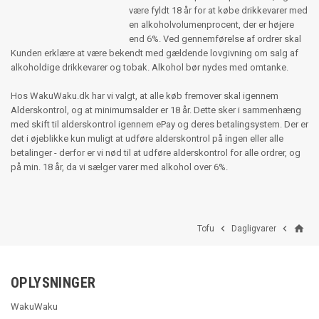
være fyldt 18 år for at købe drikkevarer med
en alkoholvolumenprocent, der er højere
end 6%. Ved gennemførelse af ordrer skal
Kunden erklære at være bekendt med gældende lovgivning om salg af
alkoholdige drikkevarer og tobak. Alkohol bør nydes med omtanke.
Hos WakuWaku.dk har vi valgt, at alle køb fremover skal igennem
Alderskontrol, og at minimumsalder er 18 år. Dette sker i sammenhæng
med skift til alderskontrol igennem ePay og deres betalingsystem. Der er
det i øjeblikke kun muligt at udføre alderskontrol på ingen eller alle
betalinger - derfor er vi nød til at udføre alderskontrol for alle ordrer, og
på min. 18 år, da vi sælger varer med alkohol over 6%.
home


Tofu
Dagligvarer
OPLYSNINGER
WakuWaku