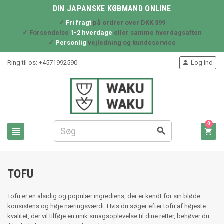
DIN JAPANSKE KØBMAND ONLINE
✓
Fri fragt
på ordrer over DKK 399
✓ Forsendelse
1-2 hverdage
eller samme hverdagsaften
✓
Personlig
vejledning og kundeservice
Ring til os:
+4571992590
Log ind

0



TOFU
Tofu er en alsidig og populær ingrediens, der er kendt for sin bløde
konsistens og høje næringsværdi. Hvis du søger efter tofu af højeste
kvalitet, der vil tilføje en unik smagsoplevelse til dine retter, behøver du