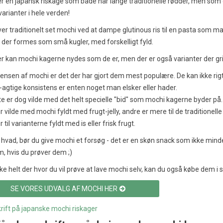
r en japansk riskage som både har lange traditionelle rødder, men som o
rianter i hele verden!
er traditionelt set mochi ved at dampe glutinous ris til en pasta som ma
pskrift – En
Tebasaki Kyllingevinger: En
der formes som små kugler, med forskelligt fyld.
fra Okinawa
Japansk Delikatesse
r kan mochi kagerne nydes som de er, men der er også varianter der grille
nger
2160
visninger
ensen af mochi er det der har gjort dem mest populære. De kan ikke r
godt om
25
Syntes godt om
gtige konsistens er enten noget man elsker eller hader.
n af Okinawa med
Tebasaki kyllingevinger er en
te er dog vilde med det helt specielle "bid" som mochi kagerne byder på.
pskrift på taco rice. En
populær japansk ret, der er kendt for
r vilde med mochi fyldt med frugt-jelly, andre er mere til de tradition
f mexicansk og japansk
sin sprøde tekstur og rige smag. Få
 til varianterne fyldt med is eller frisk frugt.
t...
opskriften her!
hvad, bør du give mochi et forsøg - det er en skøn snack som ikke mind
Læs mere
m, hvis du prøver dem ;)
kke helt der hvor du vil prøve at lave mochi selv, kan du også købe dem i
SE VORES UDVALG AF MOCHI HER