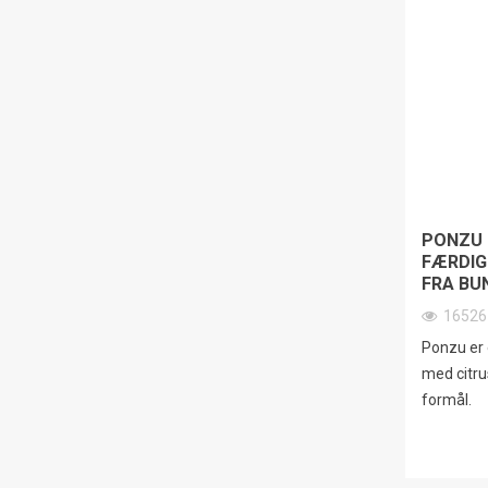
PONZU 
FÆRDIG
FRA BU
1652
Ponzu er 
med citrus
formål.