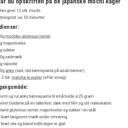
får du opskriften på de japanske mochi kager
ten giver 12 stk. mochi.
dningstid: ca. 50 minutter.
dienser:
i - Japansk Knust
Hvad er Miso og hvad bruger
20g
mochiko glutinous rismel
t
man det til?
g majsstivelse
inger
61533
visninger
g sukker
odt om
36
Synes godt om
0g sødmælk
g rapsolie
er en hurtig og nem
Miso er en essentiel del af japansk
00g
anko
(sød, rød bønnepasta på azuki bønner)
salat der kan bruges
madlavning. Her kan du læse om
. 2 tsk.
matcha te pulver
(efter smag)
skende tilbehør! At
hvordan miso fremstilles og hvad du
gangsmåde:
ne...
kan bruge miso...
Læs mere
Form og rul anko bønnepasta til små bolde á 25 gram.
Anret boldene på en tallerken, dæk med film og stil i køleskabet.
Bland glutinous rismel, majsstivelse og sukker i en skål.
Tilsæt langsomt mælk under omrøring.
ilsæt olie og bland indtil dejen er glat.