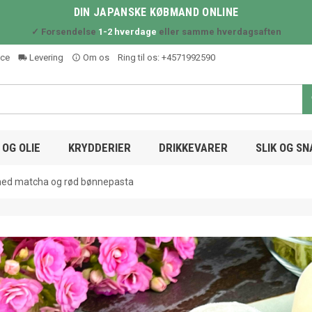
DIN JAPANSKE KØBMAND ONLINE
✓ Forsendelse
1-2 hverdage
eller samme hverdagsaften
ice
Levering
Om os
Ring til os:
+4571992590
local_shipping
info_outline
OG OLIE
KRYDDERIER
DRIKKEVARER
SLIK OG S
ed matcha og rød bønnepasta