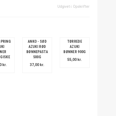
Udgivet i:
Opskrifter
SPRING
ANKO - SØD
TØRREDE
UKI
AZUKI RØD
AZUKI
NER
BØNNEPASTA
BØNNER 900G
GISKE
500G
55,00 kr.
0 kr.
37,00 kr.