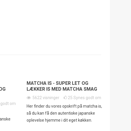
MATCHA IS - SUPER LET OG
OG
LÆKKER IS MED MATCHA SMAG
5622
visninger
25
Synes godt om
 godt om
Her finder du vores opskrift på matcha is,
så du kan få den autentiske japanske
panske
oplevelse hjemme i dit eget køkken.