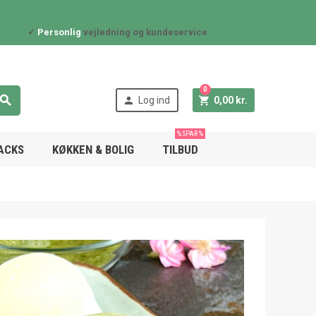
✓
Personlig
vejledning og kundeservice
0



Log ind
0,00 kr.
% SPAR %
NACKS
KØKKEN & BOLIG
TILBUD