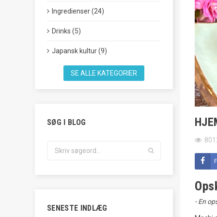
Ingredienser (24)
Drinks (5)
Japansk kultur (9)
SE ALLE KATEGORIER
HJE
SØG I BLOG
801
Opsk
- En op
SENESTE INDLÆG