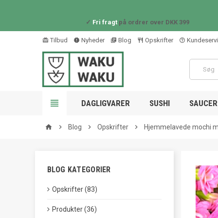
✓
Fri fragt
på ordrer over DKK 399
Tilbud
Nyheder
Blog
Opskrifter
Kundeserv
card_giftcard
new_releases
library_books
restaurant_outline
help_outline

DAGLIGVARER
SUSHI
SAUCER 

Blog

Opskrifter

Hjemmelavede mochi m
home
BLOG KATEGORIER
Opskrifter (83)
Produkter (36)