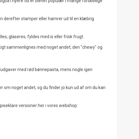
gså i nyere tid er blevet populær i mange forskellige
n derefter stamper eller hamrer ud til en klæbrig
Oroshi Soba - Kolde nudler
Omurice - Den Japanske
med daikon og mentsuyu
Omelet Med Stegte Ris
s, glaseres, fyldes med is eller frisk frugt.
2167
visninger
7815
visninger
igtigt sammenlignes med noget andet; den "chewy" og
231
Syntes godt om
211
Syntes godt om
Oroshi Soba er en traditionel japansk
Omurice er en dejligt eksemp
ret bestående af kolde
fusion af japansk tradition og 
elle udgaver med rød bønnepasta, mens nogle igen
boghvedenudler serveret med revet
indflydelse. Lær, hvordan man
daikon (japansk radise).
denne...
er om noget andet, og du finder jo kun ud af om du kan
Læs mere
Læs mere
 spiseklare versioner her i vores webshop: