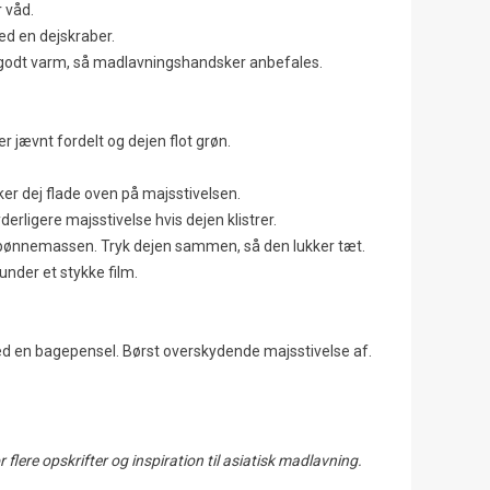
r våd.
med en dejskraber.
 er godt varm, så madlavningshandsker anbefales.
r jævnt fordelt og dejen flot grøn.
ker dej flade oven på majsstivelsen.
rligere majsstivelse hvis dejen klistrer.
g bønnemassen. Tryk dejen sammen, så den lukker tæt.
under et stykke film.
ed en bagepensel. Børst overskydende majsstivelse af.
r flere opskrifter og inspiration til asiatisk madlavning.