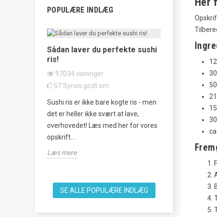
Her 
POPULÆRE INDLÆG
Opskrif
Tilbere
Ingre
 sådan
Sådan laver du perfekte sushi
ris!
Tataki Kyur
1
Agurkesala
30
97034
visninger
62386
visn
50
57
Synes godt om
20
Synes g
21
rmenteret
Sushi ris er ikke bare kogte ris - men
15
Tataki Kyuri 
ager, som
det er heller ikke svært at lave,
3
japansk agurk
an, men
overhovedet! Læs med her for vores
ca
som et forfri
opskrift...
Frem
knuse agurker
Læs mere
Læs mere
SE ALLE POPULÆRE INDLÆG
T