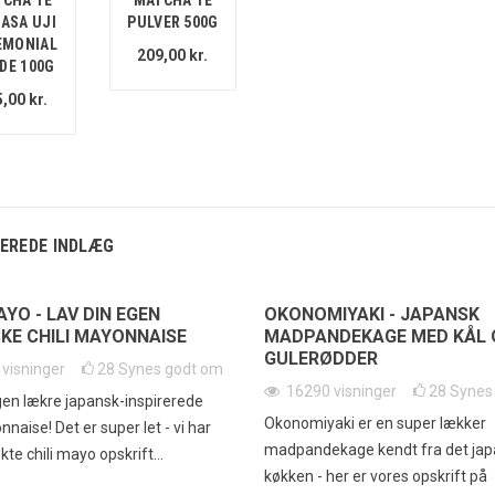
ASA UJI
PULVER 500G
EMONIAL
209,00 kr.
DE 100G
,00 kr.
EREDE INDLÆG
AYO - LAV DIN EGEN
OKONOMIYAKI - JAPANSK
KE CHILI MAYONNAISE
MADPANDEKAGE MED KÅL 
GULERØDDER
4
visninger
28
Synes godt om
16290
visninger
28
Synes
gen lækre japansk-inspirerede
Okonomiyaki er en super lækker
nnaise! Det er super let - vi har
madpandekage kendt fra det ja
te chili mayo opskrift...
køkken - her er vores opskrift på