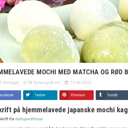
MMELAVEDE MOCHI MED MATCHA OG RØD 
2
Visninger
38
Synes godt om
13-06-2022
Facebook
Twitter
Pinterest
Tumblr
rift på hjemmelavede japanske mochi kag
skrift fra
dishupwithrose