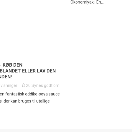
Okonomiyaki. En...
- KØB DEN
BLANDET ELLER LAV DEN
NDEN!
6
visninger
20
Synes godt om
en fantastisk eddike-soya sauce
, der kan bruges til utallige