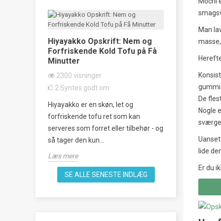
Mochi e
smagsva
Man lav
ske
Hiyayakko Opskrift: Nem og
Taco Rice o
masse, 
s
Forfriskende Kold Tofu på Få
klassiker 
Herefte
Minutter
2331
visni
Konsist
2300
visninger
22
Syntes 
gummi-a
2
Syntes godt om
empel på
Oplev smage
De fles
Hiyayakko er en skøn, let og
og vestlig
denne lækre o
Nogle e
forfriskende tofu ret som kan
man laver
unik fusion a
sværger
serveres som forret eller tilbehør - og
køkken, perfek
Uanset 
så tager den kun...
Læs mere
lide de
Læs mere
Er du i
SE ALLE SENESTE INDLÆG