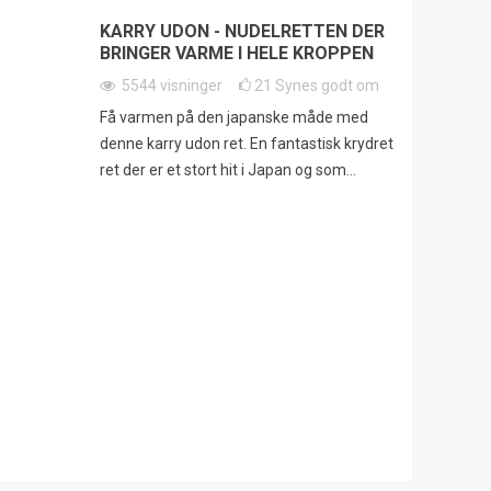
KARRY UDON - NUDELRETTEN DER
BRINGER VARME I HELE KROPPEN
5544
visninger
21
Synes godt om
Få varmen på den japanske måde med
denne karry udon ret. En fantastisk krydret
ret der er et stort hit i Japan og som...