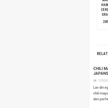
HAM
CER
GRA
285
RELAT
CHILI M
JAPANS
1090
Lav din e
chili mayo
den perfek