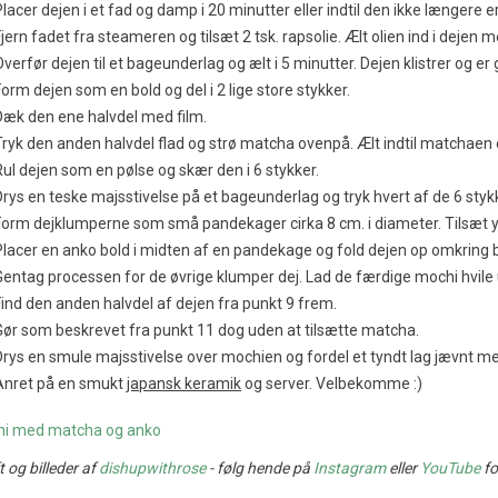
Placer dejen i et fad og damp i 20 minutter eller indtil den ikke længere e
Fjern fadet fra steameren og tilsæt 2 tsk. rapsolie. Ælt olien ind i dejen 
Overfør dejen til et bageunderlag og ælt i 5 minutter. Dejen klistrer og
Form dejen som en bold og del i 2 lige store stykker.
Dæk den ene halvdel med film.
Tryk den anden halvdel flad og strø matcha ovenpå. Ælt indtil matchaen e
Rul dejen som en pølse og skær den i 6 stykker.
Drys en teske majsstivelse på et bageunderlag og tryk hvert af de 6 styk
Form dejklumperne som små pandekager cirka 8 cm. i diameter. Tilsæt yde
Placer en anko bold i midten af en pandekage og fold dejen op omkrin
Gentag processen for de øvrige klumper dej. Lad de færdige mochi hvile 
Find den anden halvdel af dejen fra punkt 9 frem.
Gør som beskrevet fra punkt 11 dog uden at tilsætte matcha.
Drys en smule majsstivelse over mochien og fordel et tyndt lag jævnt m
Anret på en smukt
japansk keramik
og server. Velbekomme :)
t og billeder af
dishupwithrose
- følg hende på
Instagram
eller
YouTube
fo