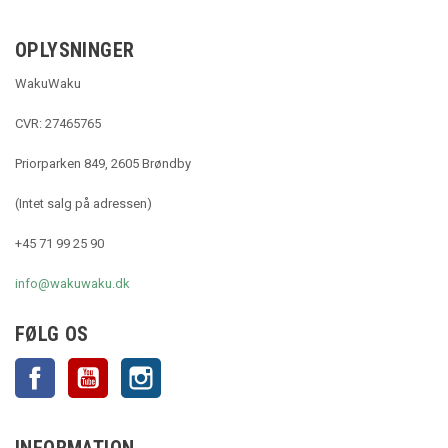
OPLYSNINGER
WakuWaku
CVR: 27465765
Priorparken 849, 2605 Brøndby
(Intet salg på adressen)
+45 71 99 25 90
info@wakuwaku.dk
FØLG OS
Facebook
YouTube
Instagram