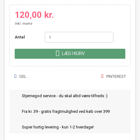
120,00 kr.
Inkl. moms
Antal

LÆG I KURV
DEL
PINTEREST
Stjernegod service - du skal altid være tilfreds :)
Fra kr. 39 - gratis fragtmulighed ved køb over 399
Super hurtig levering - kun 1-2 hverdage!