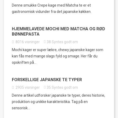
Denne smukke Crepe kage med Matcha te er et
gastronomisk vidunder fra det japanske køkken.
HJEMMELAVEDE MOCHI MED MATCHA OG RØD
BØNNEPASTA
8016
visninger
38
Syntes godt om
Mochi kager er super lækre, chewy japanske kager som
kan fås med mange slags fyld og smage. Her får du
opskriften på...
FORSKELLIGE JAPANSKE TE TYPER
2905
visninger
35
Syntes godt om
Denne artikel udforsker japanske te typer, deres historie,
produktion og unikke karakteristika. Tag på en
sensorisk...