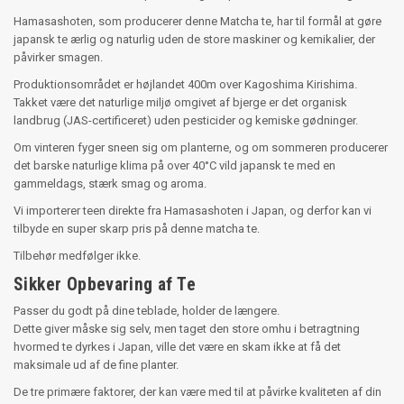
Hamasashoten, som producerer denne Matcha te, har til formål at gøre
japansk te ærlig og naturlig uden de store maskiner og kemikalier, der
påvirker smagen.
Produktionsområdet er højlandet 400m over Kagoshima Kirishima.
Takket være det naturlige miljø omgivet af bjerge er det organisk
landbrug (JAS-certificeret) uden pesticider og kemiske gødninger.
Om vinteren fyger sneen sig om planterne, og om sommeren producerer
det barske naturlige klima på over 40°C vild japansk te med en
gammeldags, stærk smag og aroma.
Vi importerer teen direkte fra Hamasashoten i Japan, og derfor kan vi
tilbyde en super skarp pris på denne matcha te.
Tilbehør medfølger ikke.
Sikker Opbevaring af Te
Passer du godt på dine teblade, holder de længere.
Dette giver måske sig selv, men taget den store omhu i betragtning
hvormed te dyrkes i Japan, ville det være en skam ikke at få det
maksimale ud af de fine planter.
De tre primære faktorer, der kan være med til at påvirke kvaliteten af din