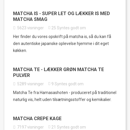
MATCHA IS - SUPER LET OG LÆKKER IS MED
MATCHA SMAG
5623
visninger
25
Syntes godt om
Her finder du vores opskrift på matcha is, så du kan få
den autentiske japanske oplevelse hjemme i dit eget
køkken.
MATCHA TE - LÆKKER GRØN MATCHA TE
PULVER
5289
visninger
9
Syntes godt om
Matcha Te fra Hamasashoten - produceret på traditionel
naturlig vis, helt uden tilsætningsstoffer og kemikalier.
MATCHA CREPE KAGE
7197
visninger
21
Syntes godt om