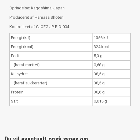
Oprindelse: Kagoshima, Japan
Produceret af Hamasa Shoten
Kontrolleret af CJOFG JP-BIO-004
Energi (kJ)
1356 kJ
Energi (kcal)
324 kcal
Fedt
5,3 g
(heraf mættet)
0,68 g
Kulhydrat
38,5 g
(heraf sukkerarter)
38,5 g
Protein
30,6 g
Salt
0,015 g
Du vil eventuelt også synes om