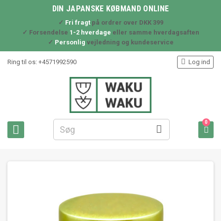
DIN JAPANSKE KØBMAND ONLINE
✓
Fri fragt
på ordrer over DKK 399
✓ Forsendelse
1-2 hverdage
eller samme hverdagsaften
✓
Personlig
vejledning og kundeservice

Ring til os:
+4571992590
Log ind
0


