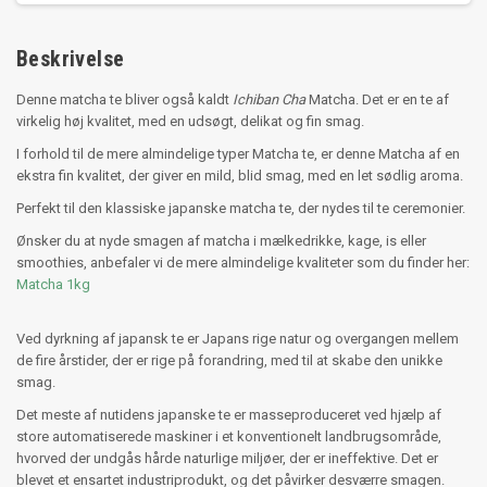
Beskrivelse
Denne matcha te bliver også kaldt
Ichiban Cha
Matcha. Det er en te af
virkelig høj kvalitet, med en udsøgt, delikat og fin smag.
I forhold til de mere almindelige typer Matcha te, er denne Matcha af en
ekstra fin kvalitet, der giver en mild, blid smag, med en let sødlig aroma.
Perfekt til den klassiske japanske matcha te, der nydes til te ceremonier.
Ønsker du at nyde smagen af matcha i mælkedrikke, kage, is eller
smoothies, anbefaler vi de mere almindelige kvaliteter som du finder her:
Matcha 1kg
Ved dyrkning af japansk te er Japans rige natur og overgangen mellem ​​
de fire årstider, der er rige på forandring, med til at skabe den unikke
smag.
Det meste af nutidens japanske te er masseproduceret ved hjælp af
store automatiserede maskiner i et konventionelt landbrugsområde,
hvorved der undgås hårde naturlige miljøer, der er ineffektive. Det er
blevet et ensartet industriprodukt, og det påvirker desværre smagen.