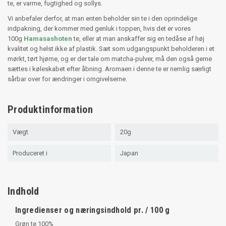
te, er varme, fugtighed og sollys.
Vi anbefaler derfor, at man enten beholder sin te i den oprindelige
indpakning, der kommer med genluk i toppen, hvis det er vores
100g
Hamasashoten
te, eller at man anskaffer sig en tedåse af høj
kvalitet og helst ikke af plastik. Sæt som udgangspunkt beholderen i et
mørkt, tørt hjørne, og er der tale om matcha-pulver, må den også gerne
sættes i køleskabet efter åbning. Aromaen i denne te er nemlig særligt
sårbar over for ændringer i omgivelserne.
Produktinformation
Vægt
20g
Produceret i
Japan
Indhold
Ingredienser og næringsindhold pr. / 100 g
Grøn te 100%