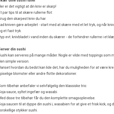
Skær dine sushi ruller
er er det vigtigt at din kniv er skarp!
t par tips til at skære rullerne flot:
Brug den skarpest kniv du har.
Lad kniven gøre arbejdet - start med at skære med et let tryk, og når kniv
g et fast tryk.
yp evt. knivbladet i vand inden du skærer - de forhindrer rullerne i et klæ
Server din sushi
Sushi kan serveres på mange måder. Nogle er vilde med toppings som may
den simple version.
Uanset hvordan du bedst kan lide det, har du muligheden for at være kre
spiselige blomster eller andre flotte dekorationer.
om tilbehør anbefaler vi selvfølgelig den klassiske trio:
Soja sauce, syltet ingefær og wasabi.
Med disse tre tilbehør får du den komplette smagsoplevelse.
oja saucen til at dyppe din sushi i, wasabien for at give et frisk kick, o
orskellige stykker sushi.