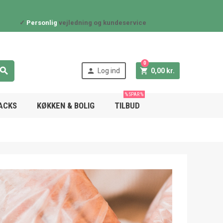
✓
Personlig
vejledning og kundeservice
0



Log ind
0,00 kr.
% SPAR %
NACKS
KØKKEN & BOLIG
TILBUD