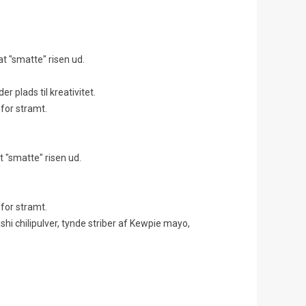
t "smatte" risen ud.
r plads til kreativitet.
 for stramt.
 "smatte" risen ud.
 for stramt.
hi chilipulver, tynde striber af Kewpie mayo,