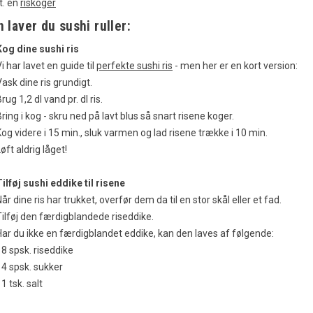
t. en
riskoger
 laver du sushi ruller:
Kog dine sushi ris
i har lavet en guide til
perfekte sushi ris
- men her er en kort version:
ask dine ris grundigt.
rug 1,2 dl vand pr. dl ris.
ring i kog - skru ned på lavt blus så snart risene koger.
Kog videre i 15 min., sluk varmen og lad risene trække i 10 min.
øft aldrig låget!
Tilføj sushi eddike til risene
år dine ris har trukket, overfør dem da til en stor skål eller et fad.
Tilføj den færdigblandede riseddike.
Har du ikke en færdigblandet eddike, kan den laves af følgende:
 8 spsk. riseddike
 4 spsk. sukker
 1 tsk. salt