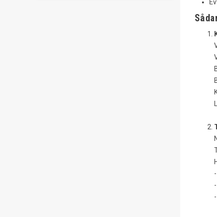
Ev
Sådan
V
V
B
B
L
N
-
-
-