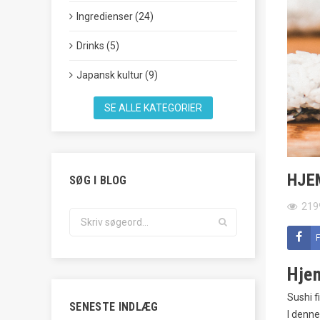
Ingredienser (24)
Drinks (5)
Japansk kultur (9)
SE ALLE KATEGORIER
HJE
SØG I BLOG
219
Hjem
Sushi f
SENESTE INDLÆG
I denne