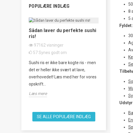
5
POPULÆRE INDLÆG
8 
5 
Fyldet:
 sådan
Sådan laver du perfekte sushi
30
ris!
Tataki Kyur
Agurkesala
Ag
97162
visninger
Av
62438
visn
57
Synes godt om
Ke
20
Synes g
rmenteret
Sushi ris er ikke bare kogte ris - men
Se
Tataki Kyuri 
ager, som
det er heller ikke svært at lave,
Tilbeh
japansk agurk
an, men
overhovedet! Læs med her for vores
So
som et forfri
opskrift...
Wa
knuse agurker
Læs mere
Sy
Læs mere
Udstyr
B
SE ALLE POPULÆRE INDLÆG
En
Sp