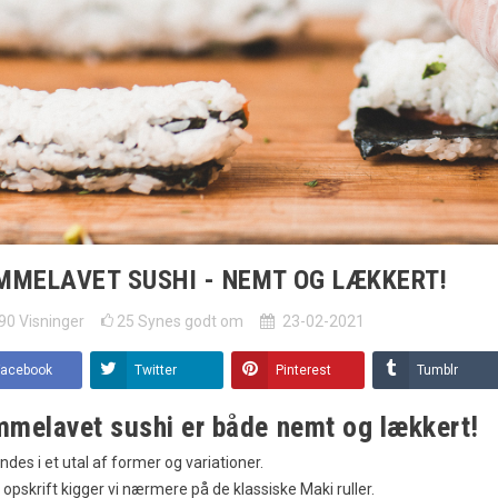
MMELAVET SUSHI - NEMT OG LÆKKERT!
90
Visninger
25
Synes godt om
23-02-2021
Facebook
Twitter
Pinterest
Tumblr
melavet sushi er både nemt og lækkert!
indes i et utal af former og variationer.
 opskrift kigger vi nærmere på de klassiske Maki ruller.