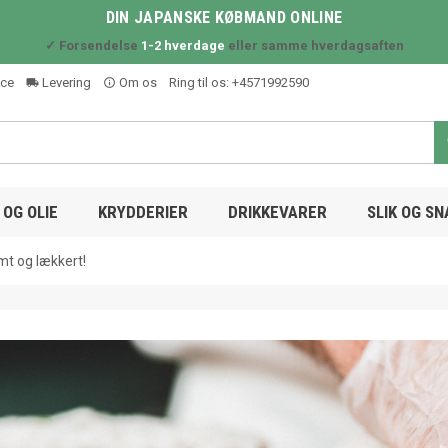
DIN JAPANSKE KØBMAND ONLINE
✓ Forsendelse
1-2 hverdage
eller samme hverdagsaften
ice
Levering
Om os
Ring til os:
+4571992590
local_shipping
info_outline
OG OLIE
KRYDDERIER
DRIKKEVARER
SLIK OG S
mt og lækkert!