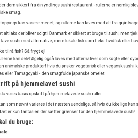
er dem sikkert fra din yndlings sushi restaurant - rullerne er nemlig b
tiske smag.
 toppings kan variere meget, og rullerne kan laves med alt fra grøntsager 
pskrift – En
Tebasaki Kyllingevinger: En
fra Okinawa
Japansk Delikatesse
et alt laks der bliver solgt i Danmark er sikkert at bruge til sushi, men tj
 lave sushi med alternative, mere lokale fisk som f.eks. hvidfisk eller ha
nger
2169
visninger
godt om
25
Syntes godt om
ke til rå fisk? Så frygt ej!
ullerne kan selvfølgelig også laves med alternativer som kogte eller dy
n af Okinawa med
Tebasaki kyllingevinger er en
en animalske produkter! Hvis du ønsker vegetarisk eller vegansk sushi, 
pskrift på taco rice. En
populær japansk ret, der er kendt for
es eller Tamagoyaki - den smagfulde japanske omelet.
f mexicansk og japansk
sin sprøde tekstur og rige smag. Få
t...
opskriften her!
rift på hjemmelavet sushi
Læs mere
 du vores basis opskrift på hjemmelavede sushi ruller.
kan som nævnt varieres i det næsten uendelige, så hvis du ikke lige kan
Det er kun fantasien der sætter grænser for den hjemmelavede sushi!
kal du bruge:
sale: