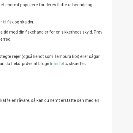
levet enormt populære for deres flotte udseende og
til fisk og skaldyr.
Oroshi Soba - Kolde nudler
Omurice - Den Japanske
med daikon og mentsuyu
Omelet Med Stegte Ris
ek altid med din fiskehandler for en sikkerheds skyld. Prøv
vørred.
2173
visninger
7834
visninger
231
Syntes godt om
211
Syntes godt om
bstegte rejer (også kendt som Tempura Ebi) eller sågar
Oroshi Soba er en traditionel japansk
Omurice er en dejligt eksemp
kan du f.eks. prøve at bruge
Inari tofu
, slikærter,
ret bestående af kolde
fusion af japansk tradition og 
boghvedenudler serveret med revet
indflydelse. Lær, hvordan man
daikon (japansk radise).
denne...
Læs mere
Læs mere
 skaffe en råvare, så kan du nemt erstatte den med en