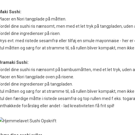
Maki Sushi:
Placer en Nori tangplade på måtten.
Fordel dine sushi ris nænsomt, men med et let tryk på tangpladen, uden a
Fordel dine ingredienser på risen.
rys evt. med ristede sesamfrø eller tilføj en smule mayonnaise - her er de
Rul måtten og sørg for at stramme til, så rullen bliver kompakt, men ikke
Uramaki Sushi:
Fordel dine sushi ris nænsomt på bambusmåtten, med et let tryk, uden at
Placer en Nori tangplade oven på risene.
Fordel dine ingredienser på tangpladen.
Rul måtten og sørg for at stramme til, så rullen bliver kompakt, men ikke
Rul den færdige måtte i ristede sesamfrø og top rullen med f.eks. togaras
inthakkede forårsløg eller andet - lad kreativiteten få frit spil!