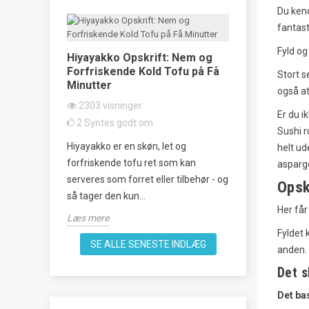
Du kend
fantas
Fyld og
ske
Hiyayakko Opskrift: Nem og
Taco Rice o
s
Forfriskende Kold Tofu på Få
klassiker 
Stort s
Minutter
også at
2337
visni
2303
visninger
22
Syntes 
Er du ik
2
Syntes godt om
Sushi r
empel på
Oplev smage
Hiyayakko er en skøn, let og
helt ud
og vestlig
denne lækre o
forfriskende tofu ret som kan
asparg
man laver
unik fusion a
serveres som forret eller tilbehør - og
køkken, perfek
Opsk
så tager den kun...
Læs mere
Her får
Læs mere
Fyldet 
SE ALLE SENESTE INDLÆG
anden. 
Det s
Det ba