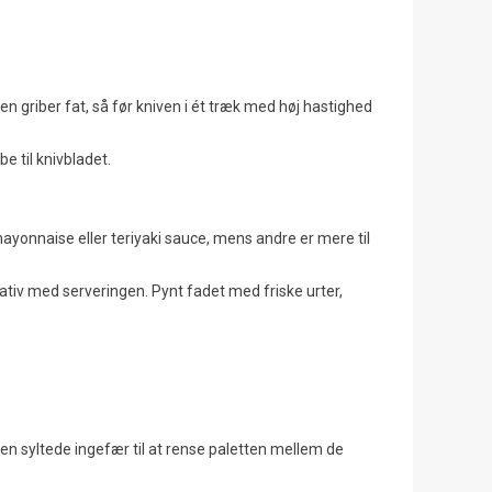
en griber fat, så før kniven i ét træk med høj hastighed
be til knivbladet.
onnaise eller teriyaki sauce, mens andre er mere til
ativ med serveringen. Pynt fadet med friske urter,
g den syltede ingefær til at rense paletten mellem de