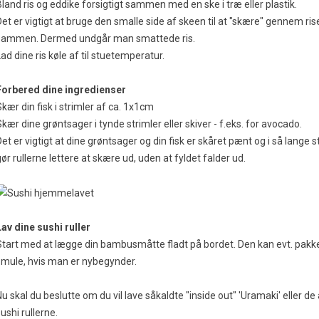
Bland ris og eddike forsigtigt sammen med en ske i træ eller plastik.
Det er vigtigt at bruge den smalle side af skeen til at "skære" gennem ris
sammen. Dermed undgår man smattede ris.
ad dine ris køle af til stuetemperatur.
Forbered dine ingredienser
kær din fisk i strimler af ca. 1x1cm
kær dine grøntsager i tynde strimler eller skiver - f.eks. for avocado.
et er vigtigt at dine grøntsager og din fisk er skåret pænt og i så lange s
ør rullerne lettere at skære ud, uden at fyldet falder ud.
Lav dine sushi ruller
Start med at lægge din bambusmåtte fladt på bordet. Den kan evt. pakkes
smule, hvis man er nybegynder.
u skal du beslutte om du vil lave såkaldte "inside out" 'Uramaki' eller de
ushi rullerne.