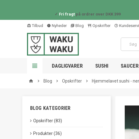
✓
Fri fragt
på ordrer over DKK 399
Tilbud
Nyheder
Blog
Opskrifter
Kundeserv
card_giftcard
new_releases
library_books
restaurant_outline
help_outline

DAGLIGVARER
SUSHI
SAUCER 

Blog

Opskrifter

Hjemmelavet sushi - ne
home
BLOG KATEGORIER
Opskrifter (83)
Produkter (36)