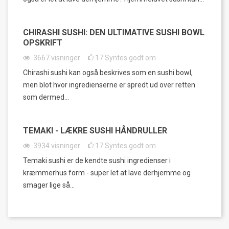
CHIRASHI SUSHI: DEN ULTIMATIVE SUSHI BOWL
OPSKRIFT
3667
visninger
17
Syntes godt om
Chirashi sushi kan også beskrives som en sushi bowl,
men blot hvor ingredienserne er spredt ud over retten
som dermed...
TEMAKI - LÆKRE SUSHI HÅNDRULLER
3934
visninger
17
Syntes godt om
Temaki sushi er de kendte sushi ingredienser i
kræmmerhus form - super let at lave derhjemme og
smager lige så...