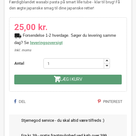
Færdigblandet wasabi pasta på smart lille tube - klar til brug! Få
den ægte japanske smag til dine japanske retter!
25,00 kr.
local_shipping
Forsendelse 1-2 hverdage. Søger du levering samme
dag? Se
leveringsoversigt
Inkl. moms
Antal

LÆG I KURV
DEL
PINTEREST
Stjernegod service - du skal altid være tilfreds :)
Fra kr. 39 - gratis fragtmulighed ved køb over 399