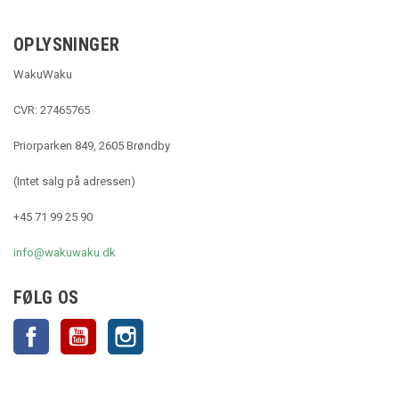
OPLYSNINGER
WakuWaku
CVR: 27465765
Priorparken 849, 2605 Brøndby
(Intet salg på adressen)
+45 71 99 25 90
info@wakuwaku.dk
FØLG OS
Facebook
YouTube
Instagram