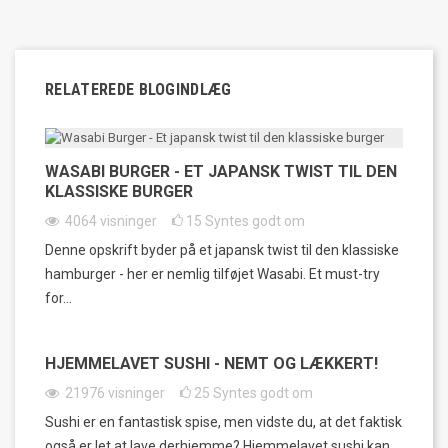
RELATEREDE BLOGINDLÆG
WASABI BURGER - ET JAPANSK TWIST TIL DEN
KLASSISKE BURGER
4064
visninger
15
Syntes godt om
Denne opskrift byder på et japansk twist til den klassiske
hamburger - her er nemlig tilføjet Wasabi. Et must-try
for...
HJEMMELAVET SUSHI - NEMT OG LÆKKERT!
21976
visninger
25
Syntes godt om
Sushi er en fantastisk spise, men vidste du, at det faktisk
også er let at lave derhjemme? Hjemmelavet sushi kan...