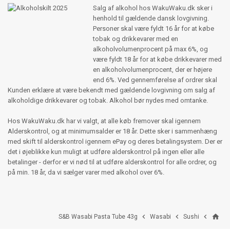
Salg af alkohol hos WakuWaku.dk sker i
henhold til gældende dansk lovgivning.
Personer skal være fyldt 16 år for at købe
tobak og drikkevarer med en
alkoholvolumenprocent på max 6%, og
være fyldt 18 år for at købe drikkevarer med
en alkoholvolumenprocent, der er højere
end 6%. Ved gennemførelse af ordrer skal
Kunden erklære at være bekendt med gældende lovgivning om salg af
alkoholdige drikkevarer og tobak. Alkohol bør nydes med omtanke.
Hos WakuWaku.dk har vi valgt, at alle køb fremover skal igennem
Alderskontrol, og at minimumsalder er 18 år. Dette sker i sammenhæng
med skift til alderskontrol igennem ePay og deres betalingsystem. Der er
det i øjeblikke kun muligt at udføre alderskontrol på ingen eller alle
betalinger - derfor er vi nød til at udføre alderskontrol for alle ordrer, og
på min. 18 år, da vi sælger varer med alkohol over 6%.
home



S&B Wasabi Pasta Tube 43g
Wasabi
Sushi