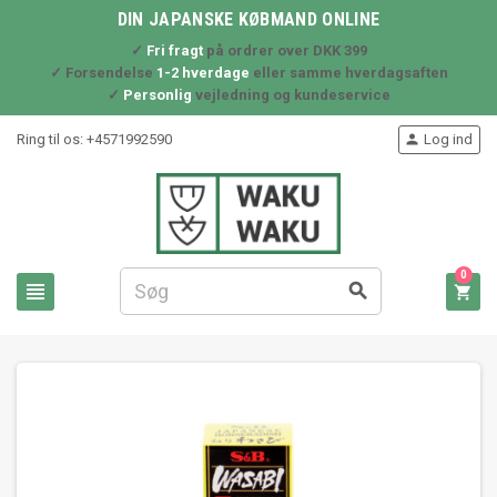
DIN JAPANSKE KØBMAND ONLINE
✓
Fri fragt
på ordrer over DKK 399
✓ Forsendelse
1-2 hverdage
eller samme hverdagsaften
✓
Personlig
vejledning og kundeservice
Ring til os:
+4571992590
Log ind

0


