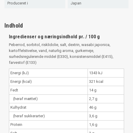
Produceret i
Japan
Indhold
Ingredienser og næringsindhold pr. / 100 g
Peberrod, sorbitol, risklidolie, salt, dextrin, wasabi japonica,
kartoffelstivelse, vand, naturlig aroma, gurkemeje,
surhedsregulerende middel (E330), konsistensmiddel (E415),
farvestof (E133)
Energi (kJ)
1343 kJ
Energi (kcal)
321 kcal
Fedt
14 g
(heraf mættet)
2,7 g
Kulhydrat
46 g
(heraf sukkerarter)
3,6 g
Protein
1,6 g