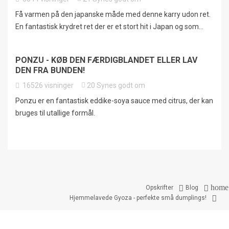
Få varmen på den japanske måde med denne karry udon ret.
En fantastisk krydret ret der er et stort hit i Japan og som...
PONZU - KØB DEN FÆRDIGBLANDET ELLER LAV
DEN FRA BUNDEN!
16526
visninger
20
Synes godt om
Ponzu er en fantastisk eddike-soya sauce med citrus, der kan
bruges til utallige formål.
home


Opskrifter
Blog

Hjemmelavede Gyoza - perfekte små dumplings!