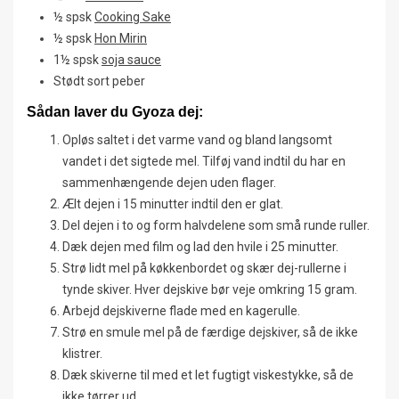
½ spsk
Cooking Sake
½ spsk
Hon Mirin
1½ spsk
soja sauce
Stødt sort peber
Sådan laver du Gyoza dej:
Opløs saltet i det varme vand og bland langsomt
vandet i det sigtede mel. Tilføj vand indtil du har en
sammenhængende dejen uden flager.
Ælt dejen i 15 minutter indtil den er glat.
Del dejen i to og form halvdelene som små runde ruller.
Dæk dejen med film og lad den hvile i 25 minutter.
Strø lidt mel på køkkenbordet og skær dej-rullerne i
tynde skiver. Hver dejskive bør veje omkring 15 gram.
Arbejd dejskiverne flade med en kagerulle.
Strø en smule mel på de færdige dejskiver, så de ikke
klistrer.
Dæk skiverne til med et let fugtigt viskestykke, så de
ikke tørrer ud.