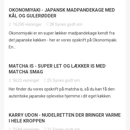
OKONOMIYAKI - JAPANSK MADPANDEKAGE MED
KÅL OG GULERØDDER
16290
visninger
28
Synes godt om
Okonomiyaki er en super lækker madpandekage kendt fra
det japanske køkken - her er vores opskrift på Okonomiyaki.
En...
MATCHA IS - SUPER LET OG LÆKKER IS MED
MATCHA SMAG
5622
visninger
25
Synes godt om
Her finder du vores opskrift på matcha is, så du kan få den
autentiske japanske oplevelse hjemme i dit eget køkken.
KARRY UDON - NUDELRETTEN DER BRINGER VARME
I HELE KROPPEN
5544
visninger
21
Synes godt om