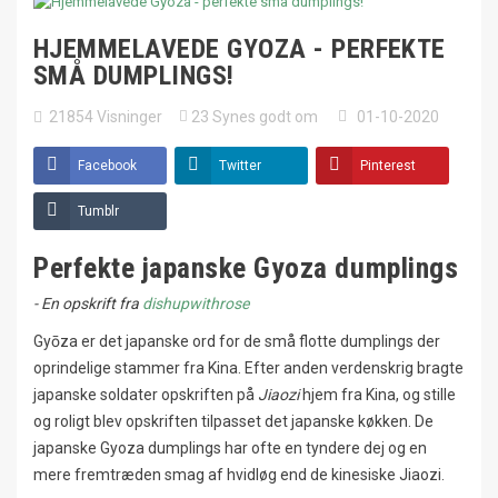
HJEMMELAVEDE GYOZA - PERFEKTE
SMÅ DUMPLINGS!
21854
Visninger
23
Synes godt om
01-10-2020
Facebook
Twitter
Pinterest
Tumblr
Perfekte japanske Gyoza dumplings
- En opskrift fra
dishupwithrose
Gyōza er det japanske ord for de små flotte dumplings der
oprindelige stammer fra Kina. Efter anden verdenskrig bragte
japanske soldater opskriften på
Jiaozi
hjem fra Kina, og stille
og roligt blev opskriften tilpasset det japanske køkken. De
japanske Gyoza dumplings har ofte en tyndere dej og en
mere fremtræden smag af hvidløg end de kinesiske Jiaozi.