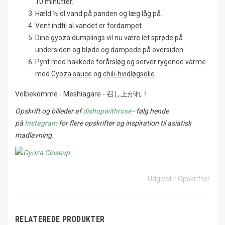
10 minutter.
Hæld ½ dl vand på panden og læg låg på.
Vent indtil al vandet er fordampet.
Dine gyoza dumplings vil nu være let sprøde på
undersiden og bløde og dampede på oversiden.
Pynt med hakkede forårsløg og server rygende varme
med
Gyoza sauce
og
chili-hvidløgsolie
.
Velbekomme - Meshiagare - 召し上がれ！
Opskrift og billeder af
dishupwithrose
- følg hende
på
Instagram
for flere opskrifter og inspiration til asiatisk
madlavning.
Udgivet i:
Opskrifter
RELATEREDE PRODUKTER