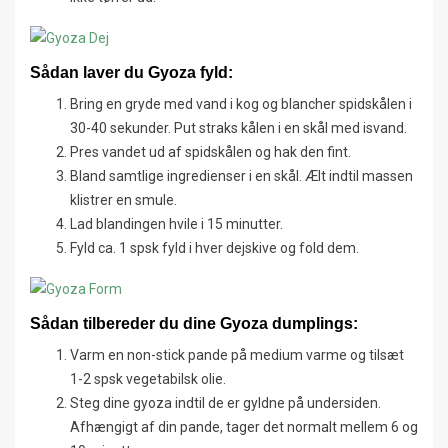
Sådan laver du
Gyoza fyld:
Bring en gryde med vand i kog og blancher spidskålen i
30-40 sekunder. Put straks kålen i en skål med isvand.
Pres vandet ud af spidskålen og hak den fint.
Bland samtlige ingredienser i en skål. Ælt indtil massen
klistrer en smule.
Lad blandingen hvile i 15 minutter.
Fyld ca. 1 spsk fyld i hver dejskive og fold dem.
Sådan tilbereder du
dine
Gyoza
dumplings
:
Varm en non-stick pande på medium varme og tilsæt
1-2 spsk vegetabilsk olie.
Steg dine gyoza indtil de er gyldne på undersiden.
Afhængigt af din pande, tager det normalt mellem 6 og