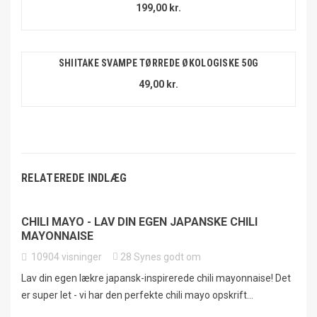
199,00 kr.
SHIITAKE SVAMPE TØRREDE ØKOLOGISKE 50G
49,00 kr.
RELATEREDE INDLÆG
CHILI MAYO - LAV DIN EGEN JAPANSKE CHILI
MAYONNAISE
10904
visninger
28
Synes godt om
Lav din egen lækre japansk-inspirerede chili mayonnaise! Det
er super let - vi har den perfekte chili mayo opskrift...