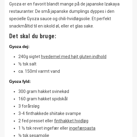
Gyoza er en favorit blandt mange på de japanske Izakaya
restauranter. De små japanske dumplings dyppes i den
specielle Gyoza sauce og chili-hvidløgsolie. Et perfekt
snackmåltid til en iskold øl, eller et glas sake.
Det skal du bruge:
Gyoza dej:
240g sigtet
hvedemel med højt gluten indhold
½ tsk salt
ca. 150ml varmt vand
Gyoza fyld:
300 gram hakket svinekød
160 gram hakket spidskål
3 forårsløg
3-4 finthakkede
shiitake svampe
2 fed presset eller
finthakket hvidløg
1 ½ tsk revet ingefær eller
ingefærpasta
½ tsk
sesamolie