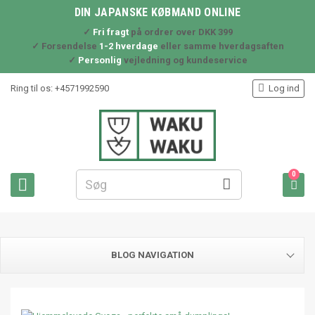
DIN JAPANSKE KØBMAND ONLINE
✓
Fri fragt
på ordrer over DKK 399
✓ Forsendelse
1-2 hverdage
eller samme hverdagsaften
✓
Personlig
vejledning og kundeservice

Ring til os:
+4571992590
Log ind
0



BLOG NAVIGATION