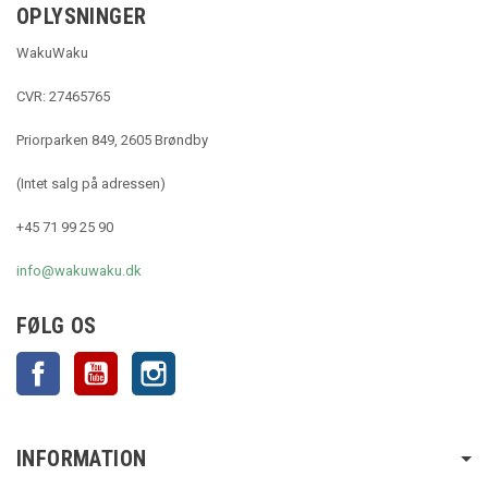
OPLYSNINGER
WakuWaku
CVR: 27465765
Priorparken 849, 2605 Brøndby
(Intet salg på adressen)
+45 71 99 25 90
info@wakuwaku.dk
FØLG OS
Facebook
YouTube
Instagram
INFORMATION