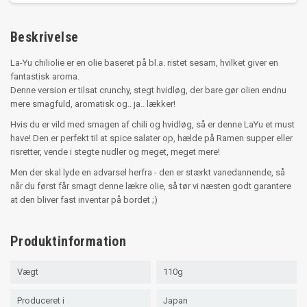
Beskrivelse
La-Yu chiliolie er en olie baseret på bl.a. ristet sesam, hvilket giver en
fantastisk aroma.
Denne version er tilsat crunchy, stegt hvidløg, der bare gør olien endnu
mere smagfuld, aromatisk og.. ja.. lækker!
Hvis du er vild med smagen af chili og hvidløg, så er denne LaYu et must
have! Den er perfekt til at spice salater op, hælde på Ramen supper eller
risretter, vende i stegte nudler og meget, meget mere!
Men der skal lyde en advarsel herfra - den er stærkt vanedannende, så
når du først får smagt denne lækre olie, så tør vi næsten godt garantere
at den bliver fast inventar på bordet ;)
Produktinformation
Vægt
110g
Produceret i
Japan