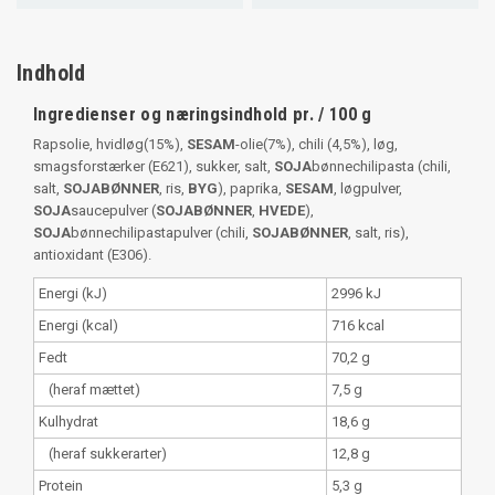
Indhold
Ingredienser og næringsindhold pr. / 100 g
Rapsolie, hvidløg(15%),
SESAM
-olie(7%), chili (4,5%), løg,
smagsforstærker (E621), sukker, salt,
SOJA
bønnechilipasta (chili,
salt,
SOJABØNNER
, ris,
BYG
), paprika,
SESAM
, løgpulver,
SOJA
saucepulver (
SOJABØNNER
,
HVEDE
),
SOJA
bønnechilipastapulver (chili,
SOJABØNNER
, salt, ris),
antioxidant (E306).
Energi (kJ)
2996 kJ
Energi (kcal)
716 kcal
Fedt
70,2 g
(heraf mættet)
7,5 g
Kulhydrat
18,6 g
(heraf sukkerarter)
12,8 g
Protein
5,3 g