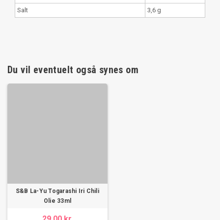
Salt
3,6 g
Du vil eventuelt også synes om
S&B La-Yu Togarashi Iri Chili
Olie 33ml
29,00 kr.