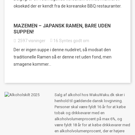
oksekød der er kendt fra de koreanske BBQ restauranter.
MAZEMEN – JAPANSK RAMEN, BARE UDEN
SUPPEN!
2597
visninger
16
Syntes godt om
Der er ingen suppe i denne nudelret, så modsat den
traditionelle Ramen så er denne ret uden fond, men
smagene kommer...
Salg af alkohol hos WakuWaku.dk sker i
henhold til gældende dansk lovgivning.
Personer skal være fyldt 16 år for at købe
tobak og drikkevarer med en
alkoholvolumenprocent på max 6%, og
være fyldt 18 år for at købe drikkevarer med
en alkoholvolumenprocent, der er højere