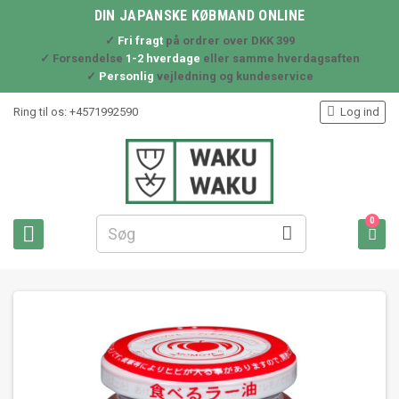
DIN JAPANSKE KØBMAND ONLINE
✓
Fri fragt
på ordrer over DKK 399
✓ Forsendelse
1-2 hverdage
eller samme hverdagsaften
✓
Personlig
vejledning og kundeservice

Ring til os:
+4571992590
Log ind
0


