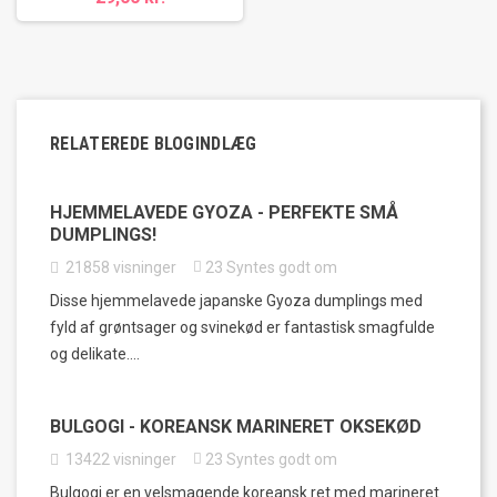
RELATEREDE BLOGINDLÆG
HJEMMELAVEDE GYOZA - PERFEKTE SMÅ
DUMPLINGS!
21858
visninger
23
Syntes godt om
Disse hjemmelavede japanske Gyoza dumplings med
fyld af grøntsager og svinekød er fantastisk smagfulde
og delikate....
BULGOGI - KOREANSK MARINERET OKSEKØD
13422
visninger
23
Syntes godt om
Bulgogi er en velsmagende koreansk ret med marineret