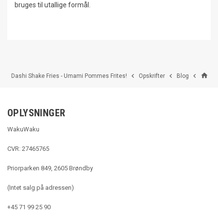
bruges til utallige formål.
home



Dashi Shake Fries - Umami Pommes Frites!
Opskrifter
Blog
OPLYSNINGER
WakuWaku
CVR: 27465765
Priorparken 849, 2605 Brøndby
(Intet salg på adressen)
+45 71 99 25 90