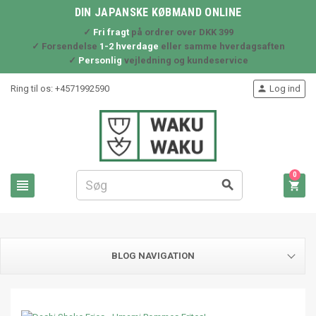
DIN JAPANSKE KØBMAND ONLINE
✓
Fri fragt
på ordrer over DKK 399
✓ Forsendelse
1-2 hverdage
eller samme hverdagsaften
✓
Personlig
vejledning og kundeservice
Ring til os:
+4571992590
Log ind

0



BLOG NAVIGATION