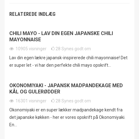
RELATEREDE INDLÆG
CHILI MAYO - LAV DIN EGEN JAPANSKE CHILI
MAYONNAISE
10905
visninger
28
Synes godt om
Lav din egen lækre japansk-inspirerede chili mayonnaise! Det
er super let - vi har den perfekte chili mayo opskrift...
OKONOMIYAKI - JAPANSK MADPANDEKAGE MED
KÅL OG GULERØDDER
16301
visninger
28
Synes godt om
Okonomiyaki er en super lækker madpandekage kendt fra
det japanske køkken - her er vores opskrift på Okonomiyaki.
En...