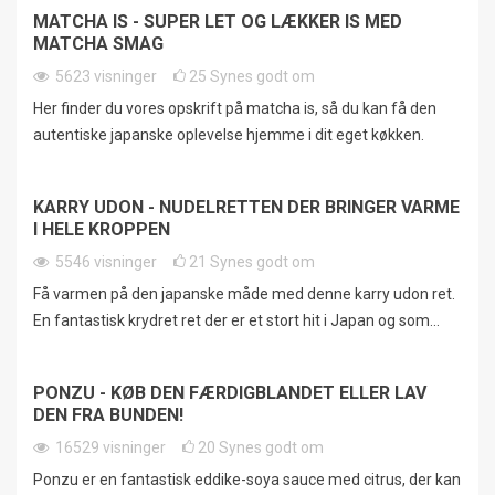
MATCHA IS - SUPER LET OG LÆKKER IS MED
MATCHA SMAG
5623
visninger
25
Synes godt om
Her finder du vores opskrift på matcha is, så du kan få den
autentiske japanske oplevelse hjemme i dit eget køkken.
KARRY UDON - NUDELRETTEN DER BRINGER VARME
I HELE KROPPEN
5546
visninger
21
Synes godt om
Få varmen på den japanske måde med denne karry udon ret.
En fantastisk krydret ret der er et stort hit i Japan og som...
PONZU - KØB DEN FÆRDIGBLANDET ELLER LAV
DEN FRA BUNDEN!
16529
visninger
20
Synes godt om
Ponzu er en fantastisk eddike-soya sauce med citrus, der kan