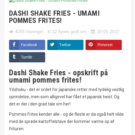
DASHI SHAKE FRIES - UMAMI
POMMES FRITES!
4255
Visninger
22
Synes godt om
20-05-2022
Facebook
Twitter
Pinterest
Tumblr
Dashi Shake Fries - opskrift på
umami pommes frites!
Yōshoku - det er ordet for japanske retter med tydelig vestlig
oprindelse, men som alligevel har fået et japansk twist. Og
det er der i den grad tale om her!
Pommes Frites kender alle - og de fleste er da også helt vilde
med de sprøde kartoffelstave der kommer varme op af
frituren.