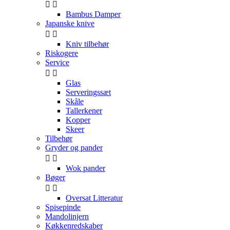


Bambus Damper
Japanske knive


Kniv tilbehør
Riskogere
Service


Glas
Serveringssæt
Skåle
Tallerkener
Kopper
Skeer
Tilbehør
Gryder og pander


Wok pander
Bøger


Oversat Litteratur
Spisepinde
Mandolinjern
Køkkenredskaber