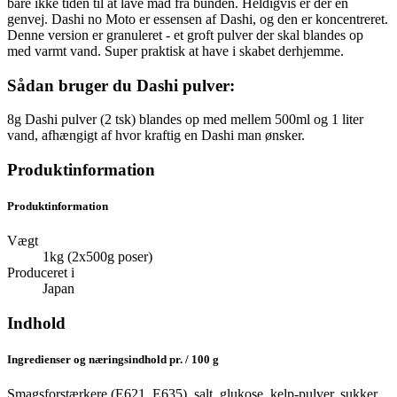
bare ikke tiden til at lave mad fra bunden. Heldigvis er der en
genvej. Dashi no Moto er essensen af Dashi, og den er koncentreret.
Denne version er granuleret - et groft pulver der skal blandes op
med varmt vand. Super praktisk at have i skabet derhjemme.
Sådan bruger du Dashi pulver:
8g Dashi pulver (2 tsk) blandes op med mellem 500ml og 1 liter
vand, afhængigt af hvor kraftig en Dashi man ønsker.
Produktinformation
Produktinformation
Vægt
1kg (2x500g poser)
Produceret i
Japan
Indhold
Ingredienser og næringsindhold pr. / 100 g
Smagsforstærkere (E621, E635), salt, glukose, kelp-pulver, sukker,