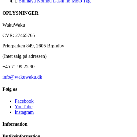

Shimaya Kombu Dashi no Moto 1kg
OPLYSNINGER
WakuWaku
CVR: 27465765
Priorparken 849, 2605 Brøndby
(Intet salg på adressen)
+45 71 99 25 90
info@wakuwaku.dk
Følg os
Facebook
YouTube
Instagram
Information
Butiksinformation