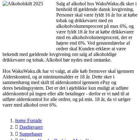
Salg af alkohol hos WakuWaku.dk sker i
henhold til gældende dansk lovgivning.
Personer skal være fyldt 16 år for at købe
tobak og drikkevarer med en
alkoholvolumenprocent på max 6%, og
være fyldt 18 år for at købe drikkevarer
med en alkoholvolumenprocent, der er
højere end 6%. Ved gennemførelse af
ordrer skal Kunden erklære at være
bekendt med gældende lovgivning om salg af alkoholdige
drikkevarer og tobak. Alkohol bør nydes med omtanke.
Hos WakuWaku.dk har vi valgt, at alle køb fremover skal igennem
Alderskontrol, og at minimumsalder er 18 år. Dette sker i
sammenhæng med skift til alderskontrol igennem ePay og
deres betalingsystem. Der er det i øjeblikke kun muligt at udføre
alderskontrol på ingen eller alle betalinger - derfor er vi nød til at
udføre alderskontrol for alle ordrer, og på min. 18 år, da vi sælger
varer med alkohol over 6%.
home
Forside

Dagligvarer

Suppebaser