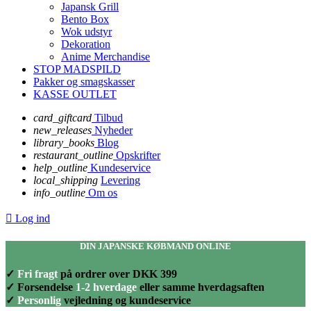
Japansk Grill
Bento Box
Wok udstyr
Dekoration
Anime Merchandise
STOP MADSPILD
Pakker og smagskasser
KASSE OUTLET
card_giftcard
Tilbud
new_releases
Nyheder
library_books
Blog
restaurant_outline
Opskrifter
help_outline
Kundeservice
local_shipping
Levering
info_outline
Om os

Log ind
DIN JAPANSKE KØBMAND ONLINE
✓
Fri fragt
på ordrer over DKK 399
✓ Forsendelse
1-2 hverdage
eller samme hverdagsaften
✓
Personlig
vejledning og kundeservice