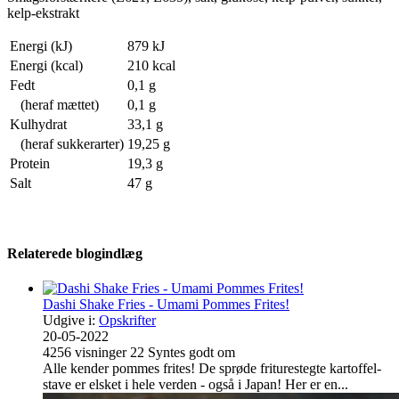
kelp-ekstrakt
Energi (kJ)
879 kJ
Energi (kcal)
210 kcal
Fedt
0,1 g
(heraf mættet)
0,1 g
Kulhydrat
33,1 g
(heraf sukkerarter)
19,25 g
Protein
19,3 g
Salt
47 g
Relaterede blogindlæg
Dashi Shake Fries - Umami Pommes Frites!
Udgive i:
Opskrifter
20-05-2022
4256
visninger
22
Syntes godt om
Alle kender pommes frites! De sprøde friturestegte kartoffel-
stave er elsket i hele verden - også i Japan! Her er en...