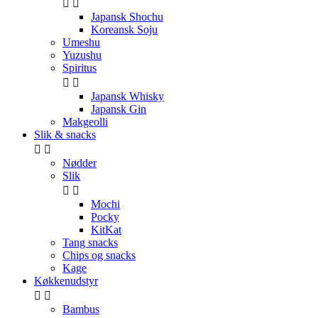


Japansk Shochu
Koreansk Soju
Umeshu
Yuzushu
Spiritus


Japansk Whisky
Japansk Gin
Makgeolli
Slik & snacks


Nødder
Slik


Mochi
Pocky
KitKat
Tang snacks
Chips og snacks
Kage
Køkkenudstyr


Bambus