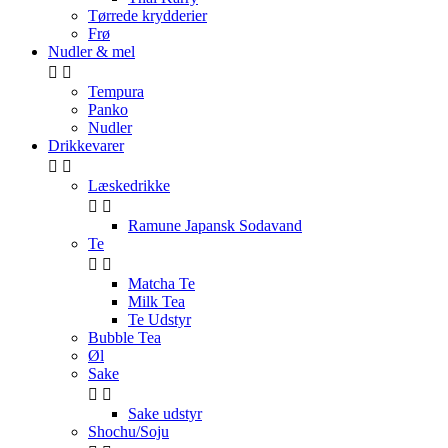
Tørrede krydderier
Frø
Nudler & mel


Tempura
Panko
Nudler
Drikkevarer


Læskedrikke


Ramune Japansk Sodavand
Te


Matcha Te
Milk Tea
Te Udstyr
Bubble Tea
Øl
Sake


Sake udstyr
Shochu/Soju