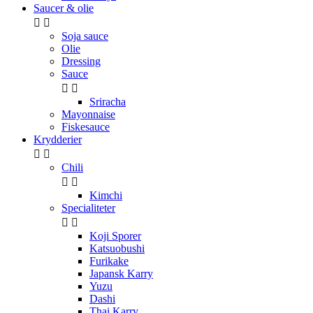
Saucer & olie


Soja sauce
Olie
Dressing
Sauce


Sriracha
Mayonnaise
Fiskesauce
Krydderier


Chili


Kimchi
Specialiteter


Koji Sporer
Katsuobushi
Furikake
Japansk Karry
Yuzu
Dashi
Thai Karry