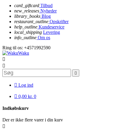
card_giftcard
Tilbud
new_releases
Nyheder
library_books
Blog
restaurant_outline
Opskrifter
help_outline
Kundeservice
local_shipping
Levering
info_outline
Om os
Ring til os:
+4571992590




Log ind

0,00 kr.
0
Indkøbskurv
Der er ikke flere varer i din kurv
