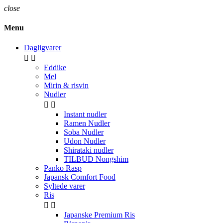
close
Menu
Dagligvarer


Eddike
Mel
Mirin & risvin
Nudler


Instant nudler
Ramen Nudler
Soba Nudler
Udon Nudler
Shirataki nudler
TILBUD Nongshim
Panko Rasp
Japansk Comfort Food
Syltede varer
Ris


Japanske Premium Ris