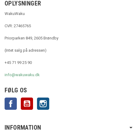
OPLYSNINGER
WakuWaku
CVR: 27465765
Priorparken 849, 2605 Brøndby
(Intet salg på adressen)
+45 71 99 25 90
info@wakuwaku.dk
FØLG OS
Facebook
YouTube
Instagram
INFORMATION