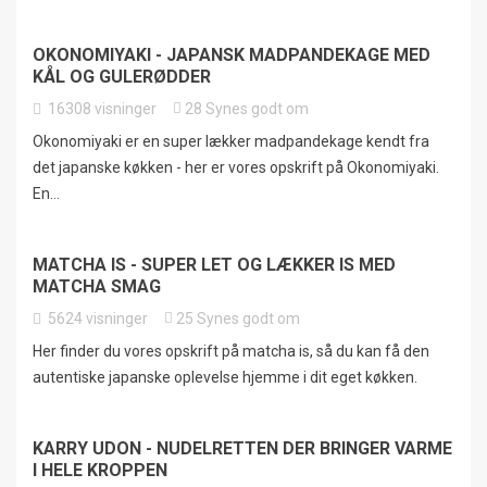
OKONOMIYAKI - JAPANSK MADPANDEKAGE MED
KÅL OG GULERØDDER
16308
visninger
28
Synes godt om
Okonomiyaki er en super lækker madpandekage kendt fra
det japanske køkken - her er vores opskrift på Okonomiyaki.
En...
MATCHA IS - SUPER LET OG LÆKKER IS MED
MATCHA SMAG
5624
visninger
25
Synes godt om
Her finder du vores opskrift på matcha is, så du kan få den
autentiske japanske oplevelse hjemme i dit eget køkken.
KARRY UDON - NUDELRETTEN DER BRINGER VARME
I HELE KROPPEN