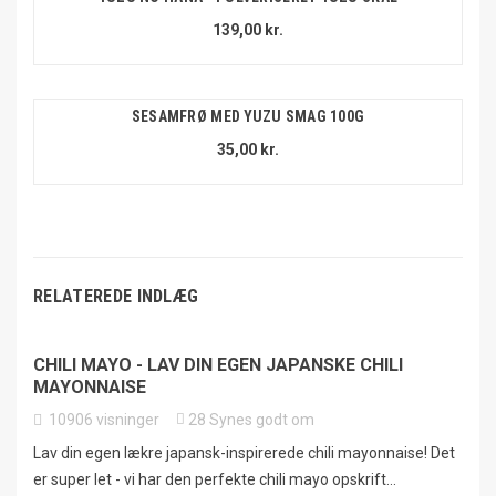
139,00 kr.
SESAMFRØ MED YUZU SMAG 100G
35,00 kr.
RELATEREDE INDLÆG
CHILI MAYO - LAV DIN EGEN JAPANSKE CHILI
MAYONNAISE
10906
visninger
28
Synes godt om
Lav din egen lækre japansk-inspirerede chili mayonnaise! Det
er super let - vi har den perfekte chili mayo opskrift...