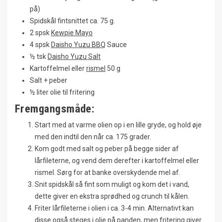
på)
Spidskål fintsnittet ca. 75 g.
2 spsk
Kewpie Mayo
4 spsk
Daisho Yuzu BBQ
Sauce
½ tsk
Daisho Yuzu Salt
Kartoffelmel eller
rismel
50 g
Salt + peber
½ liter olie til fritering
Fremgangsmåde:
Start med at varme olien op i en lille gryde, og hold øje
med den indtil den når ca. 175 grader.
Kom godt med salt og peber på begge sider af
lårfileterne, og vend dem derefter i kartoffelmel eller
rismel. Sørg for at banke overskydende mel af.
Snit spidskål så fint som muligt og kom det i vand,
dette giver en ekstra sprødhed og crunch til kålen.
Friter lårfileterne i olien i ca. 3-4 min. Alternativt kan
disse også steges i olie på panden, men fritering giver