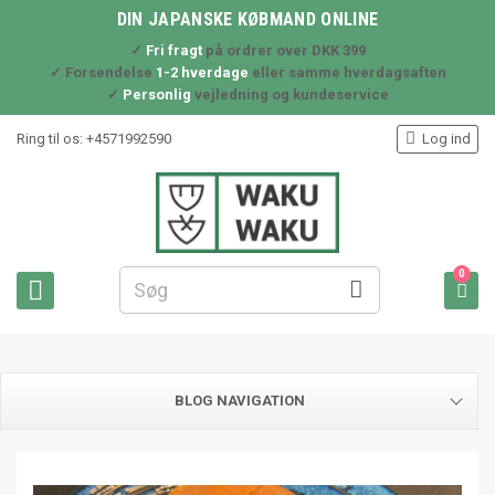
DIN JAPANSKE KØBMAND ONLINE
✓
Fri fragt
på ordrer over DKK 399
✓ Forsendelse
1-2 hverdage
eller samme hverdagsaften
✓
Personlig
vejledning og kundeservice

Ring til os:
+4571992590
Log ind
0



BLOG NAVIGATION