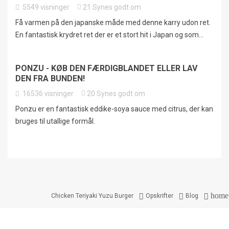
5549
visninger
21
Synes godt om
Få varmen på den japanske måde med denne karry udon ret.
En fantastisk krydret ret der er et stort hit i Japan og som...
PONZU - KØB DEN FÆRDIGBLANDET ELLER LAV
DEN FRA BUNDEN!
16536
visninger
20
Synes godt om
Ponzu er en fantastisk eddike-soya sauce med citrus, der kan
bruges til utallige formål.
home



Chicken Teriyaki Yuzu Burger
Opskrifter
Blog