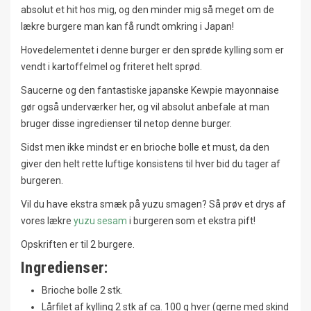
absolut et hit hos mig, og den minder mig så meget om de
lækre burgere man kan få rundt omkring i Japan!
Hovedelementet i denne burger er den sprøde kylling som er
vendt i kartoffelmel og friteret helt sprød.
Saucerne og den fantastiske japanske Kewpie mayonnaise
gør også underværker her, og vil absolut anbefale at man
bruger disse ingredienser til netop denne burger.
Sidst men ikke mindst er en brioche bolle et must, da den
giver den helt rette luftige konsistens til hver bid du tager af
burgeren.
Vil du have ekstra smæk på yuzu smagen? Så prøv et drys af
vores lækre
yuzu sesam
i burgeren som et ekstra pift!
Opskriften er til 2 burgere.
Ingredienser:
Brioche bolle 2 stk.
Lårfilet af kylling 2 stk af ca. 100 g hver (gerne med skind