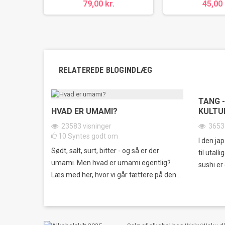
79,00 kr.
45,00 
RELATEREDE BLOGINDLÆG
TANG -
HVAD ER UMAMI?
KULTU
23583
visninger
365
10
Syntes godt om
I den ja
Sødt, salt, surt, bitter - og så er der
til utall
umami. Men hvad er umami egentlig?
sushi er 
Læs med her, hvor vi går tættere på den...