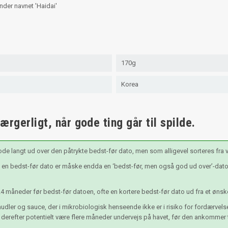
nder navnet 'Haidai'
170g
Korea
rgerligt, når gode ting går til spilde.
ode langt ud over den påtrykte bedst-før dato, men som alligevel sorteres fra
n bedst-før dato er måske endda en ‘bedst-før, men også god ud over’-dato, 
24 måneder før bedst-før datoen, ofte en kortere bedst-før dato ud fra et ønsk
udler og sauce, der i mikrobiologisk henseende ikke er i risiko for fordærvel
 derefter potentielt være flere måneder undervejs på havet, før den ankommer ti