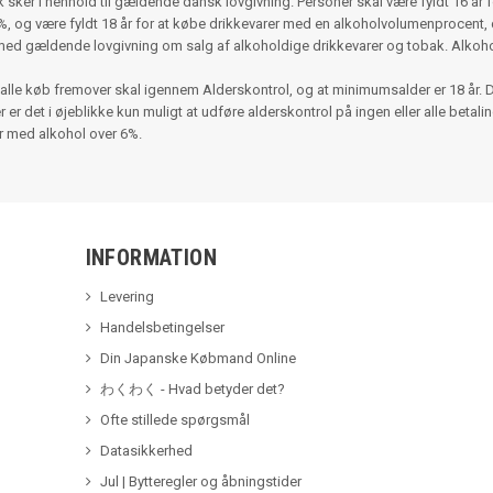
ker i henhold til gældende dansk lovgivning. Personer skal være fyldt 16 år 
 og være fyldt 18 år for at købe drikkevarer med en alkoholvolumenprocent, d
med gældende lovgivning om salg af alkoholdige drikkevarer og tobak. Alko
alle køb fremover skal igennem Alderskontrol, og at minimumsalder er 18 år. 
r det i øjeblikke kun muligt at udføre alderskontrol på ingen eller alle betalinger
er med alkohol over 6%.
INFORMATION
Levering
Handelsbetingelser
Din Japanske Købmand Online
わくわく - Hvad betyder det?
Ofte stillede spørgsmål
Datasikkerhed
Jul | Bytteregler og åbningstider