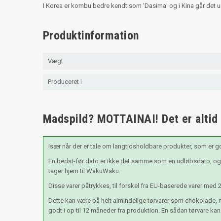
I Korea er kombu bedre kendt som 'Dasima' og i Kina går det u
Produktinformation
Vægt
Produceret i
Madspild? MOTTAINAI! Det er altid æ
Især når der er tale om langtidsholdbare produkter, som er g
En bedst-før dato er ikke det samme som en udløbsdato, og e
tager hjem til WakuWaku.
Disse varer påtrykkes, til forskel fra EU-baserede varer med 
Dette kan være på helt almindelige tørvarer som chokolade, n
godt i op til 12 måneder fra produktion. En sådan tørvare kan