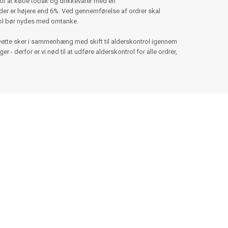
for at købe tobak og drikkevarer med en
er er højere end 6%. Ved gennemførelse af ordrer skal
hol bør nydes med omtanke.
Dette sker i sammenhæng med skift til alderskontrol igennem
 - derfor er vi nød til at udføre alderskontrol for alle ordrer,