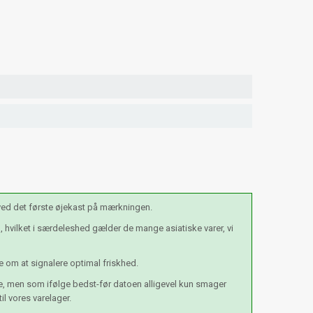
 ved det første øjekast på mærkningen.
hvilket i særdeleshed gælder de mange asiatiske varer, vi
e om at signalere optimal friskhed.
se, men som ifølge bedst-før datoen alligevel kun smager
l vores varelager.