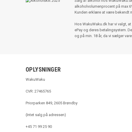
Salg af alkohol hos WakuWaku.dk s
alkoholvolumenprocent på max 6%,
Kunden erklære at være bekendt 
Hos WakuWaku.dk har vi valgt, at 
ePay og deres betalingsystem. Der e
og på min. 18 år, da vi sælger var
OPLYSNINGER
WakuWaku
CVR: 27465765
Priorparken 849, 2605 Brøndby
(Intet salg på adressen)
+45 71 99 25 90