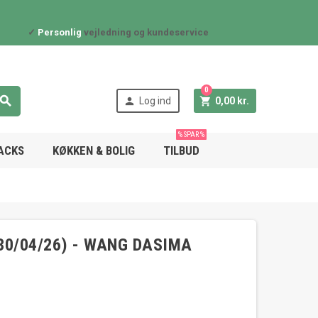
✓
Personlig
vejledning og kundeservice
0



Log ind
0,00 kr.
% SPAR %
NACKS
KØKKEN & BOLIG
TILBUD
30/04/26) - WANG DASIMA