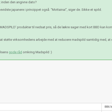
lgt inden den angivne dato?
vidste japanere i princippet også. “Mottainai”, siger de. Sikke et spild.
 MADSPILD’ produkter til nedsat pris, så de lækre sager med kort BBD kan komm
l at støtte virksomhedens arbejde med at reducere madspild samtidig med, at
elsens
gode råd
omkring Madspild :)
886 