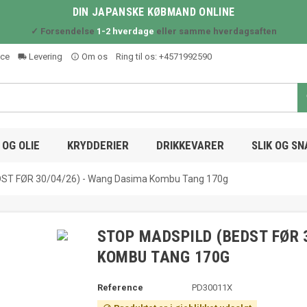
DIN JAPANSKE KØBMAND ONLINE
✓ Forsendelse
1-2 hverdage
eller samme hverdagsaften
ice
Levering
Om os
Ring til os:
+4571992590
local_shipping
info_outline
OG OLIE
KRYDDERIER
DRIKKEVARER
SLIK OG S
ST FØR 30/04/26) - Wang Dasima Kombu Tang 170g
STOP MADSPILD (BEDST FØR 
KOMBU TANG 170G
Reference
PD30011X