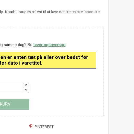
p. Kombu bruges oftest til at lave den klassiske japanske
ring samme dag? Se
leveringsoversigt
 er enten tæt på eller over bedst før
ør dato i varetitel.
 KURV
PINTEREST