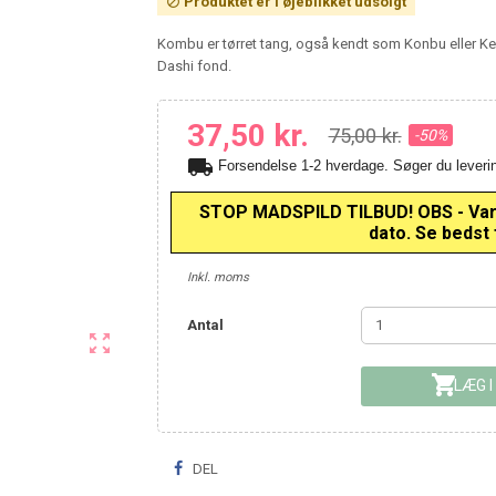
Produktet er i øjeblikket udsolgt

Kombu er tørret tang, også kendt som Konbu eller Kel
Dashi fond.
37,50 kr.
75,00 kr.
-50%
local_shipping
Forsendelse 1-2 hverdage. Søger du leve
STOP MADSPILD TILBUD! OBS - Varen
dato. Se bedst f
Inkl. moms
Antal


LÆG I
DEL