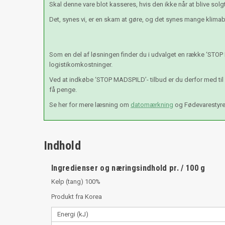
Skal denne vare blot kasseres, hvis den ikke når at blive so
Det, synes vi, er en skam at gøre, og det synes mange klimabe
Som en del af løsningen finder du i udvalget en række ‘STOP
logistikomkostninger.
Ved at indkøbe ‘STOP MADSPILD’- tilbud er du derfor med ti
få penge.
Se her for mere læsning om
datomærkning
og Fødevarestyr
Indhold
Ingredienser og næringsindhold pr. / 100 g
Kelp (tang) 100%
Produkt fra Korea
Energi (kJ)