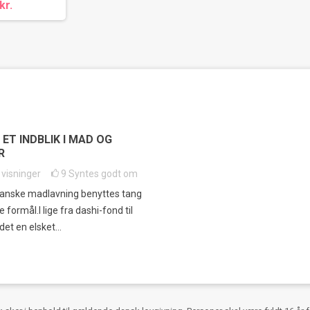
kr.
 ET INDBLIK I MAD OG
R
3
visninger
9
Syntes godt om
panske madlavning benyttes tang
ige formål.I lige fra dashi-fond til
det en elsket...