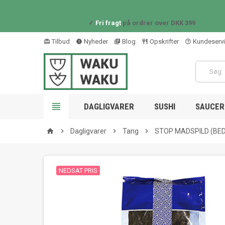
✓
Fri fragt
på ordrer over DKK 399
Tilbud
Nyheder
Blog
Opskrifter
Kundeserv
card_giftcard
new_releases
library_books
restaurant_outline
help_outline

DAGLIGVARER
SUSHI
SAUCER 

Dagligvarer

Tang

STOP MADSPILD (BED
home
NEDSAT PRIS