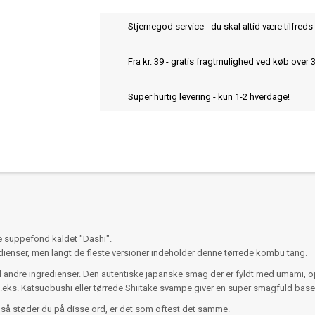
Stjernegod service - du skal altid være tilfreds 
Fra kr. 39 - gratis fragtmulighed ved køb over 
Super hurtig levering - kun 1-2 hverdage!
e suppefond kaldet "Dashi".
enser, men langt de fleste versioner indeholder denne tørrede kombu tang.
ndre ingredienser. Den autentiske japanske smag der er fyldt med umami, op
. Katsuobushi eller tørrede Shiitake svampe giver en super smagfuld base til
så støder du på disse ord, er det som oftest det samme.