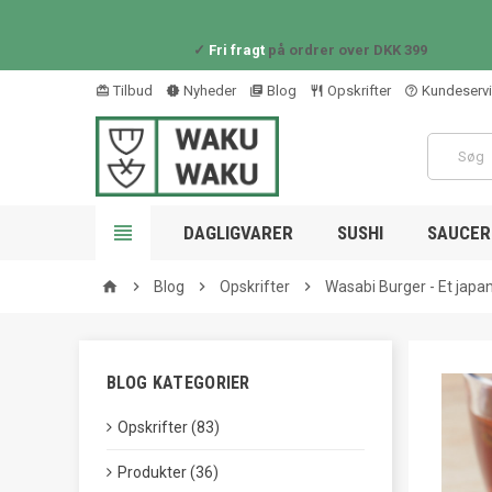
✓
Fri fragt
på ordrer over DKK 399
Tilbud
Nyheder
Blog
Opskrifter
Kundeserv
card_giftcard
new_releases
library_books
restaurant_outline
help_outline

DAGLIGVARER
SUSHI
SAUCER 

Blog

Opskrifter

Wasabi Burger - Et japan
home
BLOG KATEGORIER
Opskrifter (83)
Produkter (36)