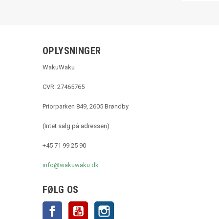
OPLYSNINGER
WakuWaku
CVR: 27465765
Priorparken 849, 2605 Brøndby
(Intet salg på adressen)
+45 71 99 25 90
info@wakuwaku.dk
FØLG OS
Facebook
YouTube
Instagram