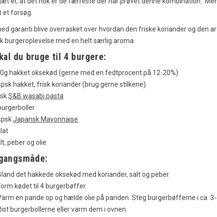
æt er, at det nok er de færreste der har prøvet denne kombination.. Men
t et forsøg.
med garanti blive overrasket over hvordan den friske koriander og den
pskrift – En
Tebasaki Kyllingevinger: En
ik burgeroplevelse med en helt særlig aroma.
fra Okinawa
Japansk Delikatesse
kal du bruge til 4 burgere:
nger
2166
visninger
0g hakket oksekød (gerne med en fedtprocent på 12-20%)
godt om
25
Syntes godt om
spsk hakket, frisk koriander (brug gerne stilkene)
n af Okinawa med
Tebasaki kyllingevinger er en
tsk
S&B wasabi pasta
pskrift på taco rice. En
populær japansk ret, der er kendt for
burgerboller
f mexicansk og japansk
sin sprøde tekstur og rige smag. Få
spsk
Japansk Mayonnaise
t...
opskriften her!
lat
lt, peber og olie
Læs mere
gangsmåde:
Bland det hakkede oksekød med koriander, salt og peber.
Form kødet til 4 burgerbøffer.
Varm en pande op og hælde olie på panden. Steg burgerbøfferne i ca. 3-4
Rist burgerbollerne eller varm dem i ovnen.