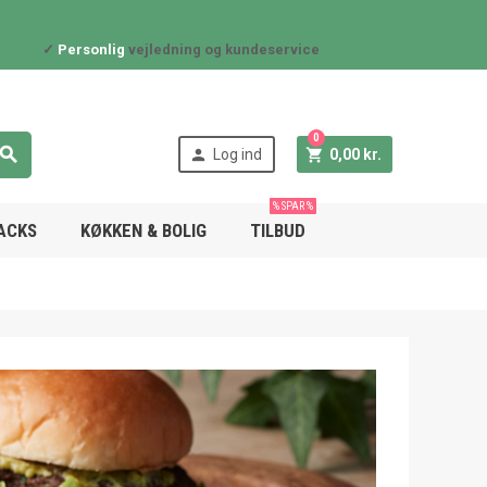
✓
Personlig
vejledning og kundeservice
0



Log ind
0,00 kr.
% SPAR %
NACKS
KØKKEN & BOLIG
TILBUD