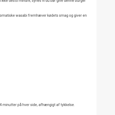
 ikke desto mindre, synes vi du bør give denne burger
 aromatiske wasabi fremhæver kødets smag og giver en
Oroshi Soba - Kolde nudler
Omurice - Den Japanske
med daikon og mentsuyu
Omelet Med Stegte Ris
2169
visninger
7827
visninger
231
Syntes godt om
211
Syntes godt om
Oroshi Soba er en traditionel japansk
Omurice er en dejligt eksemp
ret bestående af kolde
fusion af japansk tradition og 
boghvedenudler serveret med revet
indflydelse. Lær, hvordan man
daikon (japansk radise).
denne...
Læs mere
Læs mere
 minutter på hver side, afhængigt af tykkelse.