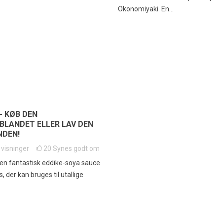
Okonomiyaki. En...
- KØB DEN
BLANDET ELLER LAV DEN
NDEN!
9
visninger
20
Synes godt om
en fantastisk eddike-soya sauce
, der kan bruges til utallige