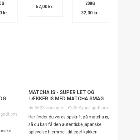
0G
200G
52,00 kr.
0 kr.
32,00 kr.
MATCHA IS - SUPER LET OG
OG
LÆKKER IS MED MATCHA SMAG
5623
visninger
25
Synes godt om
 godt om
Her finder du vores opskrift på matcha is,
så du kan få den autentiske japanske
panske
oplevelse hjemme i dit eget køkken.