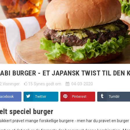
ABI BURGER - ET JAPANSK TWIST TIL DEN 
2
Visninger
15
Synes godt om
04-03-2020
Facebook
Twitter
Pinterest
Tumblr
elt speciel burger
sikkert prøvet mange forskellige burgere - men har du prøvet en burg