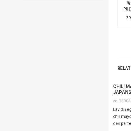
W
PUL
29
RELAT
CHILI M
JAPANS
1090
Lav din e
chili mayo
den perfek