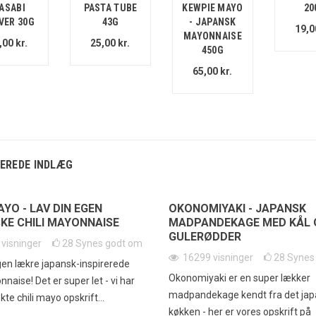
ASABI
PASTA TUBE
KEWPIE MAYO
20
VER 30G
43G
- JAPANSK
19,0
MAYONNAISE
,00 kr.
25,00 kr.
450G
65,00 kr.
EREDE INDLÆG
AYO - LAV DIN EGEN
OKONOMIYAKI - JAPANSK
KE CHILI MAYONNAISE
MADPANDEKAGE MED KÅL 
GULERØDDER
4
visninger
28
Synes godt om
16299
visninger
28
Synes
gen lækre japansk-inspirerede
Okonomiyaki er en super lækker
nnaise! Det er super let - vi har
madpandekage kendt fra det ja
te chili mayo opskrift...
køkken - her er vores opskrift på