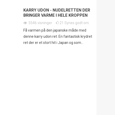
KARRY UDON - NUDELRETTEN DER
BRINGER VARME I HELE KROPPEN
5546
visninger
21
Synes godt om
Få varmen på den japanske måde med
denne karry udon ret. En fantastisk krydret
ret der er et stort hit i Japan og som...