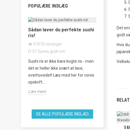
POPULÆRE INDLÆG
Det smu
 sådan
Sådan laver du perfekte sushi
godt sa
ris!
Tataki Kyur
Agurkesala
97070
visninger
Hvis du 
62415
visn
57
Synes godt om
japansk
20
Synes g
rmenteret
Sushi ris er ikke bare kogte ris - men
Velbek
Tataki Kyuri 
ager, som
det er heller ikke svært at lave,
japansk agurk
an, men
overhovedet! Læs med her for vores
som et forfri
opskrift...
knuse agurker
Læs mere
Læs mere
RELAT
SE ALLE POPULÆRE INDLÆG
S&