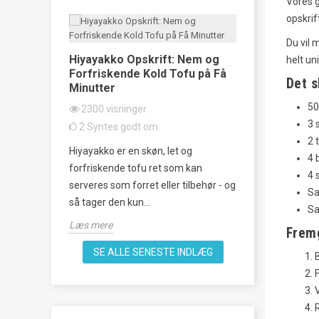
Vores g
opskrif
Du vil 
ske
Hiyayakko Opskrift: Nem og
Taco Rice o
helt un
s
Forfriskende Kold Tofu på Få
klassiker 
Det s
Minutter
2333
visni
50
2300
visninger
22
Syntes 
3 
2
Syntes godt om
empel på
Oplev smage
2 
Hiyayakko er en skøn, let og
og vestlig
denne lækre o
4 
forfriskende tofu ret som kan
man laver
unik fusion a
4 
serveres som forret eller tilbehør - og
køkken, perfek
Sa
så tager den kun...
Sa
Læs mere
Læs mere
Frem
SE ALLE SENESTE INDLÆG