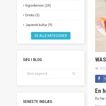
Ingredienser (24)
Drinks (5)
Japansk kultur (9)
SE ALLE KATEGORIER
WAS
SØG I BLOG
406
En h
Du har 
SENESTE INDLÆG