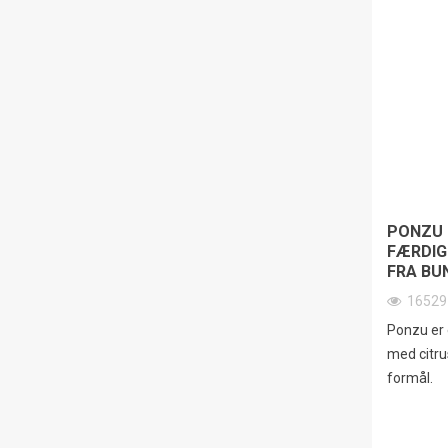
PONZU 
FÆRDIG
FRA BU
1652
Ponzu er 
med citrus
formål.