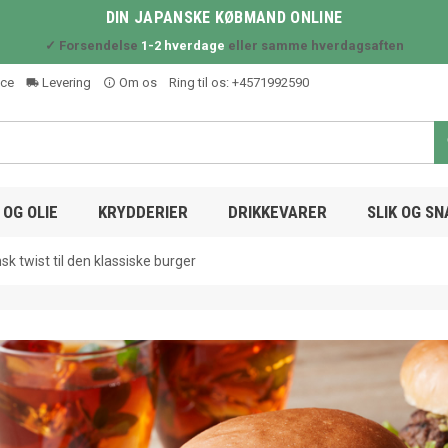
DIN JAPANSKE KØBMAND ONLINE
✓ Forsendelse
1-2 hverdage
eller samme hverdagsaften
ice
Levering
Om os
Ring til os:
+4571992590
local_shipping
info_outline
OG OLIE
KRYDDERIER
DRIKKEVARER
SLIK OG S
sk twist til den klassiske burger