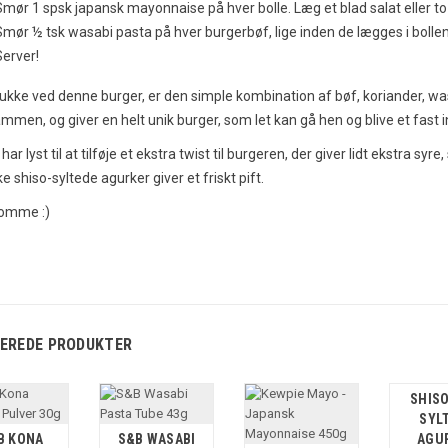
Smør 1 spsk japansk mayonnaise på hver bolle. Læg et blad salat eller to
Smør ½ tsk wasabi pasta på hver burgerbøf, lige inden de lægges i bollen
Server!
kke ved denne burger, er den simple kombination af bøf, koriander, wasab
mmen, og giver en helt unik burger, som let kan gå hen og blive et fast
i - Japansk Knust
Hvad er Miso og hvad bruger
t
man det til?
har lyst til at tilføje et ekstra twist til burgeren, der giver lidt ekstra syr
inger
61569
visninger
e shiso-syltede agurker giver et friskt pift.
odt om
36
Synes godt om
omme :)
er en hurtig og nem
Miso er en essentiel del af japansk
salat der kan bruges
madlavning. Her kan du læse om
skende tilbehør! At
hvordan miso fremstilles og hvad du
ne...
kan bruge miso...
Læs mere
EREDE PRODUKTER
SHIS
SYL
B KONA
S&B WASABI
AGU