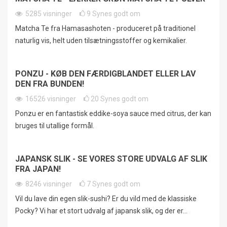
5285
visninger
9
Synes godt om
Matcha Te fra Hamasashoten - produceret på traditionel
naturlig vis, helt uden tilsætningsstoffer og kemikalier.
PONZU - KØB DEN FÆRDIGBLANDET ELLER LAV
DEN FRA BUNDEN!
16526
visninger
20
Synes godt om
Ponzu er en fantastisk eddike-soya sauce med citrus, der kan
bruges til utallige formål.
JAPANSK SLIK - SE VORES STORE UDVALG AF SLIK
FRA JAPAN!
8246
visninger
7
Synes godt om
Vil du lave din egen slik-sushi? Er du vild med de klassiske
Pocky? Vi har et stort udvalg af japansk slik, og der er...