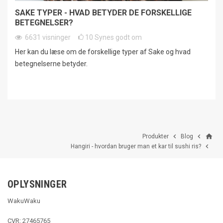
SAKE TYPER - HVAD BETYDER DE FORSKELLIGE
BETEGNELSER?
6631
visninger
10
Synes godt om
Her kan du læse om de forskellige typer af Sake og hvad
betegnelserne betyder.
home


Produkter
Blog

Hangiri - hvordan bruger man et kar til sushi ris?
OPLYSNINGER
WakuWaku
CVR: 27465765