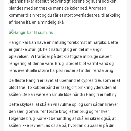
japansk riskar absolut nødvendigt. Risene og sushi eddiken
blandes med en træske mens de køler ned. Aromaen
kommer til sin ret og du får et stort overfladeareal til afkøling
af risene ift. en almindelig skål.
Hangiri kar kan have en naturlig forekomst af harpiks. Dette
er ganske ufarligt, helt naturligt og en del af Hangiri
oplevelsen. Vi fraråder på det kraftigste at bruge sæbe til
rengøring af denne vare. Brug i stedet blot varmt vand og
rens eventuelle større harpiks rester af inden første brug.
De fleste Hangiri er lavet af ubehandlet cypres træ, som er et
blødt træ. To kobberbånd er fastgjort omkring ydersiden af
skålen. De kan være en smule løse når din Hangiri er helt ny.
Dette skyldes, at skålen vil svulme op, og som sådan kræver
den særlig omhu før første brug, efter brug og før hver
følgende brug. Korrekt behandling af skålen sikrer også, at
skålen ikke revner! Lad os se på, hvordan du passer på din