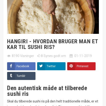
HANGIRI - HVORDAN BRUGER MAN ET
KAR TIL SUSHI RIS?
8190
Visninger
8
Synes godt om
01-11-2019
Facebook
Twitter
Pinterest
Tumblr
Den autentisk måde at tilberede
sushi ris
Skal du tilberede sushi ris på den helt traditionelle måde, er et