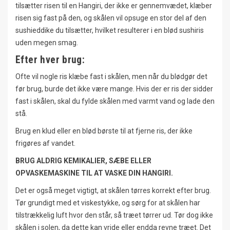
tilsætter risen til en Hangiri, der ikke er gennemvædet, klæber
risen sig fast på den, og skålen vil opsuge en stor del af den
sushieddike du tilsætter, hvilket resulterer i en blød sushiris
uden megen smag.
Efter hver brug:
Ofte vil nogle ris klæbe fast i skålen, men når du blødgør det
før brug, burde det ikke være mange. Hvis der er ris der sidder
fast i skålen, skal du fylde skålen med varmt vand og lade den
stå.
Brug en klud eller en blød børste til at fjerne ris, der ikke
frigøres af vandet.
BRUG ALDRIG KEMIKALIER, SÆBE ELLER
OPVASKEMASKINE TIL AT VASKE DIN HANGIRI.
Det er også meget vigtigt, at skålen tørres korrekt efter brug.
Tør grundigt med et viskestykke, og sørg for at skålen har
tilstrækkelig luft hvor den står, så træet tørrer ud. Tør dog ikke
skålen i solen, da dette kan vride eller endda revne træet. Det