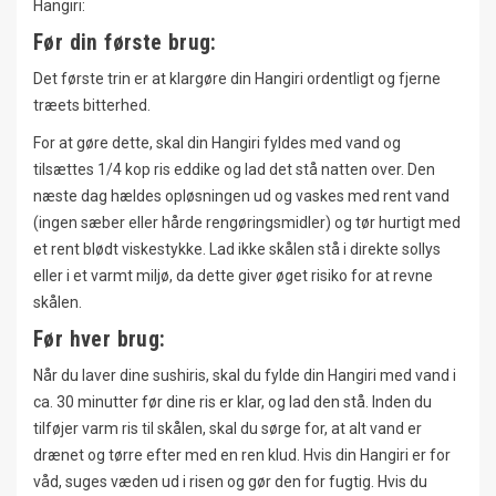
Hangiri:
Før din første brug:
Det første trin er at klargøre din Hangiri ordentligt og fjerne
træets bitterhed.
For at gøre dette, skal din Hangiri fyldes med vand og
tilsættes 1/4 kop ris eddike og lad det stå natten over. Den
næste dag hældes opløsningen ud og vaskes med rent vand
(ingen sæber eller hårde rengøringsmidler) og tør hurtigt med
et rent blødt viskestykke. Lad ikke skålen stå i direkte sollys
eller i et varmt miljø, da dette giver øget risiko for at revne
skålen.
Før hver brug:
Når du laver dine sushiris, skal du fylde din Hangiri med vand i
ca. 30 minutter før dine ris er klar, og lad den stå. Inden du
tilføjer varm ris til skålen, skal du sørge for, at alt vand er
drænet og tørre efter med en ren klud. Hvis din Hangiri er for
våd, suges væden ud i risen og gør den for fugtig. Hvis du