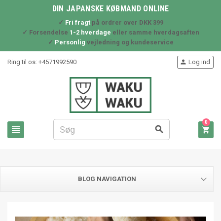
DIN JAPANSKE KØBMAND ONLINE
✓
Fri fragt
på ordrer over DKK 399
✓ Forsendelse
1-2 hverdage
eller samme hverdagsaften
✓
Personlig
vejledning og kundeservice
Ring til os:
+4571992590
Log ind

0



BLOG NAVIGATION