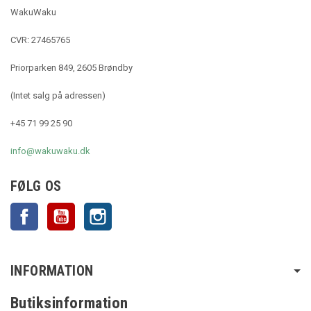
WakuWaku
CVR: 27465765
Priorparken 849, 2605 Brøndby
(Intet salg på adressen)
+45 71 99 25 90
info@wakuwaku.dk
FØLG OS
Facebook
YouTube
Instagram
INFORMATION
Butiksinformation