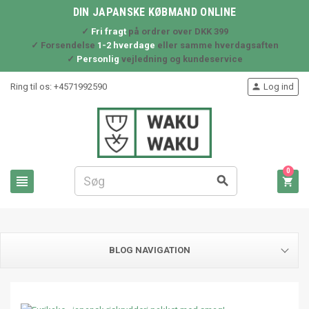
DIN JAPANSKE KØBMAND ONLINE
✓
Fri fragt
på ordrer over DKK 399
✓ Forsendelse
1-2 hverdage
eller samme hverdagsaften
✓
Personlig
vejledning og kundeservice
Ring til os:
+4571992590
Log ind

0



BLOG NAVIGATION