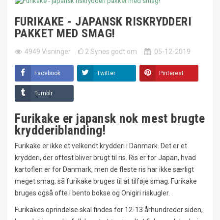
FURIKAKE - JAPANSK RISKRYDDERI
PAKKET MED SMAG!
4949
Visninger
2
Synes godt om
05-12-2019
Facebook
Twitter
Pinterest
Tumblr
Furikake er japansk nok mest brugte
krydderiblanding!
Furikake er ikke et velkendt krydderi i Danmark. Det er et
krydderi, der oftest bliver brugt til ris. Ris er for Japan, hvad
kartoflen er for Danmark, men de fleste ris har ikke særligt
meget smag, så furikake bruges til at tilføje smag. Furikake
bruges også ofte i bento bokse og Onigiri riskugler.
Furikakes oprindelse skal findes for 12-13 århundreder siden,