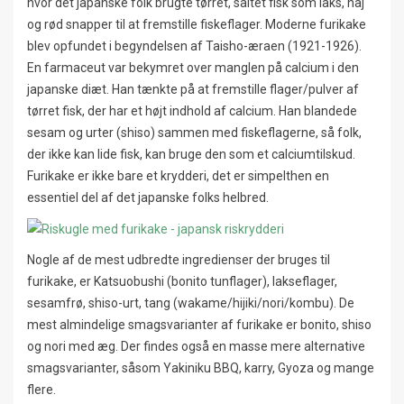
hvor det japanske folk brugte tørret, saltet fisk som laks, haj
og rød snapper til at fremstille fiskeflager. Moderne furikake
blev opfundet i begyndelsen af Taisho-æraen (1921-1926).
En farmaceut var bekymret over manglen på calcium i den
japanske diæt. Han tænkte på at fremstille flager/pulver af
tørret fisk, der har et højt indhold af calcium. Han blandede
sesam og urter (shiso) sammen med fiskeflagerne, så folk,
der ikke kan lide fisk, kan bruge den som et calciumtilskud.
Furikake er ikke bare et krydderi, det er simpelthen en
essentiel del af det japanske folks helbred.
Nogle af de mest udbredte ingredienser der bruges til
furikake, er Katsuobushi (bonito tunflager), lakseflager,
sesamfrø, shiso-urt, tang (wakame/hijiki/nori/kombu). De
mest almindelige smagsvarianter af furikake er bonito, shiso
og nori med æg. Der findes også en masse mere alternative
smagsvarianter, såsom Yakiniku BBQ, karry, Gyoza og mange
flere.