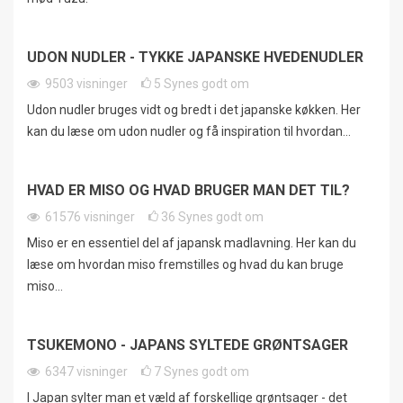
UDON NUDLER - TYKKE JAPANSKE HVEDENUDLER
9503
visninger
5
Synes godt om
Udon nudler bruges vidt og bredt i det japanske køkken. Her
kan du læse om udon nudler og få inspiration til hvordan...
HVAD ER MISO OG HVAD BRUGER MAN DET TIL?
61576
visninger
36
Synes godt om
Miso er en essentiel del af japansk madlavning. Her kan du
læse om hvordan miso fremstilles og hvad du kan bruge
miso...
TSUKEMONO - JAPANS SYLTEDE GRØNTSAGER
6347
visninger
7
Synes godt om
I Japan sylter man et væld af forskellige grøntsager - det