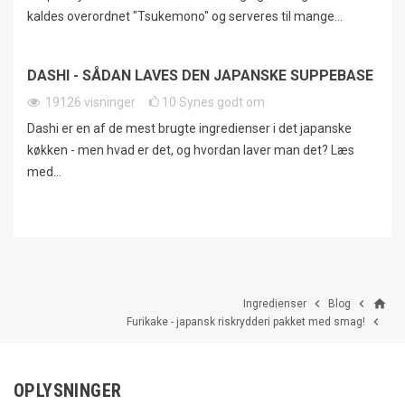
kaldes overordnet "Tsukemono" og serveres til mange...
DASHI - SÅDAN LAVES DEN JAPANSKE SUPPEBASE
19126
visninger
10
Synes godt om
Dashi er en af de mest brugte ingredienser i det japanske
køkken - men hvad er det, og hvordan laver man det? Læs
med...
home


Ingredienser
Blog

Furikake - japansk riskrydderi pakket med smag!
OPLYSNINGER