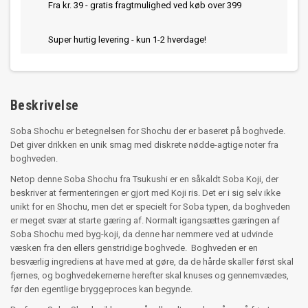
Fra kr. 39 - gratis fragtmulighed ved køb over 399
Super hurtig levering - kun 1-2 hverdage!
Beskrivelse
Soba Shochu er betegnelsen for Shochu der er baseret på boghvede.
Det giver drikken en unik smag med diskrete nødde-agtige noter fra
boghveden.
Netop denne Soba Shochu fra Tsukushi er en såkaldt Soba Koji, der
beskriver at fermenteringen er gjort med Koji ris. Det er i sig selv ikke
unikt for en Shochu, men det er specielt for Soba typen, da boghveden
er meget svær at starte gæring af. Normalt igangsættes gæringen af
Soba Shochu med byg-koji, da denne har nemmere ved at udvinde
væsken fra den ellers genstridige boghvede. Boghveden er en
besværlig ingrediens at have med at gøre, da de hårde skaller først skal
fjernes, og boghvedekernerne herefter skal knuses og gennemvædes,
før den egentlige bryggeproces kan begynde.