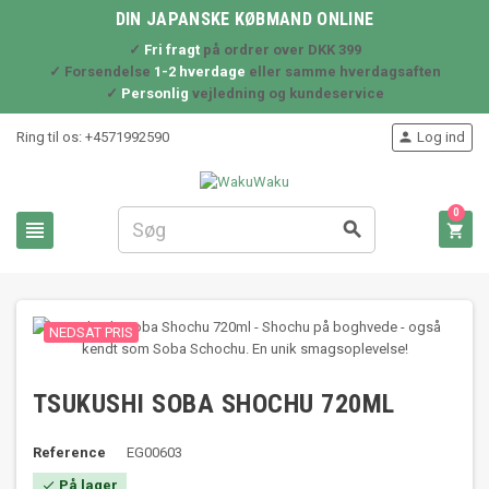
DIN JAPANSKE KØBMAND ONLINE
✓
Fri fragt
på ordrer over DKK 399
✓ Forsendelse
1-2 hverdage
eller samme hverdagsaften
✓
Personlig
vejledning og kundeservice
Ring til os:
+4571992590
Log ind

0



NEDSAT PRIS
TSUKUSHI SOBA SHOCHU 720ML
Reference
EG00603
På lager
