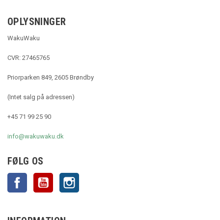
OPLYSNINGER
WakuWaku
CVR: 27465765
Priorparken 849, 2605 Brøndby
(Intet salg på adressen)
+45 71 99 25 90
info@wakuwaku.dk
FØLG OS
Facebook
YouTube
Instagram