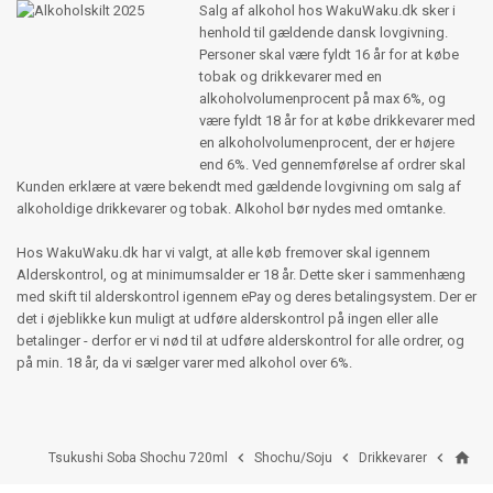
Salg af alkohol hos WakuWaku.dk sker i
henhold til gældende dansk lovgivning.
Personer skal være fyldt 16 år for at købe
tobak og drikkevarer med en
alkoholvolumenprocent på max 6%, og
være fyldt 18 år for at købe drikkevarer med
en alkoholvolumenprocent, der er højere
end 6%. Ved gennemførelse af ordrer skal
Kunden erklære at være bekendt med gældende lovgivning om salg af
alkoholdige drikkevarer og tobak. Alkohol bør nydes med omtanke.
Hos WakuWaku.dk har vi valgt, at alle køb fremover skal igennem
Alderskontrol, og at minimumsalder er 18 år. Dette sker i sammenhæng
med skift til alderskontrol igennem ePay og deres betalingsystem. Der er
det i øjeblikke kun muligt at udføre alderskontrol på ingen eller alle
betalinger - derfor er vi nød til at udføre alderskontrol for alle ordrer, og
på min. 18 år, da vi sælger varer med alkohol over 6%.
home



Tsukushi Soba Shochu 720ml
Shochu/Soju
Drikkevarer