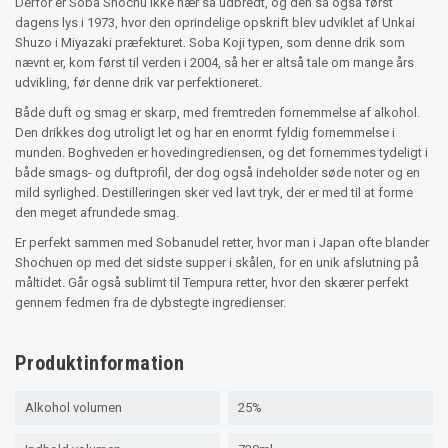
Derfor er Soba Shochu ikke nær så udbredt, og den så også først
dagens lys i 1973, hvor den oprindelige opskrift blev udviklet af Unkai
Shuzo i Miyazaki præfekturet. Soba Koji typen, som denne drik som
nævnt er, kom først til verden i 2004, så her er altså tale om mange års
udvikling, før denne drik var perfektioneret.
Både duft og smag er skarp, med fremtreden fornemmelse af alkohol.
Den drikkes dog utroligt let og har en enormt fyldig fornemmelse i
munden. Boghveden er hovedingrediensen, og det fornemmes tydeligt i
både smags- og duftprofil, der dog også indeholder søde noter og en
mild syrlighed. Destilleringen sker ved lavt tryk, der er med til at forme
den meget afrundede smag.
Er perfekt sammen med Sobanudel retter, hvor man i Japan ofte blander
Shochuen op med det sidste supper i skålen, for en unik afslutning på
måltidet. Går også sublimt til Tempura retter, hvor den skærer perfekt
gennem fedmen fra de dybstegte ingredienser.
Produktinformation
Alkohol volumen
25%