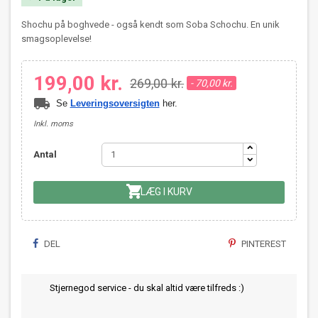
Shochu på boghvede - også kendt som Soba Schochu. En unik
smagsoplevelse!
199,00 kr.
269,00 kr.
- 70,00 kr.
local_shipping
Se
Leveringsoversigten
her.
Inkl. moms
Antal

LÆG I KURV
DEL
PINTEREST
Stjernegod service - du skal altid være tilfreds :)