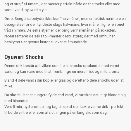
og et strejf af umami, der passer perfekt både on the rocks eller med
varmt vand, oyuwari style.
Ordet Sengetsu betyder ikke kun "halvmåne", men er faktisk nærmere en
betegnelse for den tyndeste slags halvmåne, hvor månen ligner en buet
tråd i himlen. De seks stjerner, der omgiver halvmånen på etiketten,
repræsenterer de seks toji-master destillatører, der med omhu har
beskyttet Sengetsus historie i over et århundrede.
Oyuwari Shochu
Denne drik består af hvilken som helst shochu opblandet med varmt
vand, og kan være med til at frembringe en mere frisk og mild aroma.
Bland 4 dele vand i din kop eller glas og derefter 6 dele shochu uden at
mixe.
Da shochu har en tungere fylde end vand, vil væsken naturligt blande sig
med hinanden.
Vent 5 min, nyd aromaen og tag et sip af den lækre varme drik - perfekt
til kolde vintre eller som afslutningen på en lang slidsom dag.