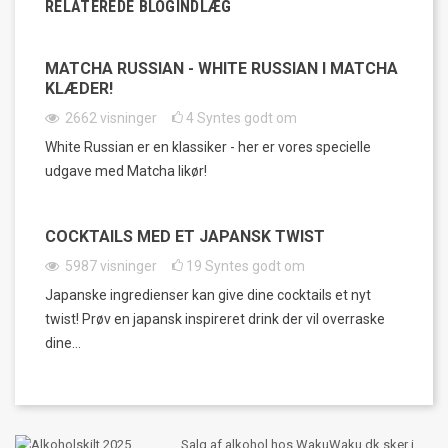
RELATEREDE BLOGINDLÆG
MATCHA RUSSIAN - WHITE RUSSIAN I MATCHA
KLÆDER!
2662
visninger
4
Syntes godt om
White Russian er en klassiker - her er vores specielle
udgave med Matcha likør!
COCKTAILS MED ET JAPANSK TWIST
5987
visninger
19
Syntes godt om
Japanske ingredienser kan give dine cocktails et nyt
twist! Prøv en japansk inspireret drink der vil overraske
dine...
Salg af alkohol hos WakuWaku.dk sker i