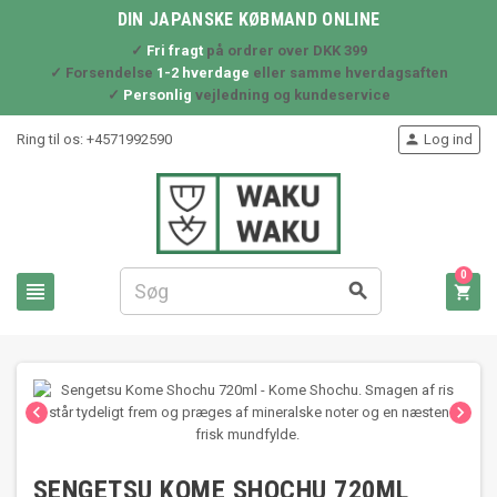
DIN JAPANSKE KØBMAND ONLINE
✓
Fri fragt
på ordrer over DKK 399
✓ Forsendelse
1-2 hverdage
eller samme hverdagsaften
✓
Personlig
vejledning og kundeservice
Ring til os:
+4571992590
Log ind

0





SENGETSU KOME SHOCHU 720ML