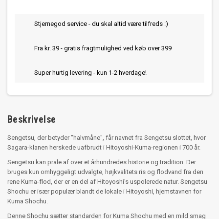
Stjernegod service - du skal altid være tilfreds :)
Fra kr. 39 - gratis fragtmulighed ved køb over 399
Super hurtig levering - kun 1-2 hverdage!
Beskrivelse
Sengetsu, der betyder "halvmåne", får navnet fra Sengetsu slottet, hvor
Sagara-klanen herskede uafbrudt i Hitoyoshi-Kuma-regionen i 700 år.
Sengetsu kan prale af over et århundredes historie og tradition. Der
bruges kun omhyggeligt udvalgte, højkvalitets ris og flodvand fra den
rene Kuma-flod, der er en del af Hitoyoshi's uspolerede natur. Sengetsu
Shochu er især populær blandt de lokale i Hitoyoshi, hjemstavnen for
Kuma Shochu.
Denne Shochu sætter standarden for Kuma Shochu med en mild smag