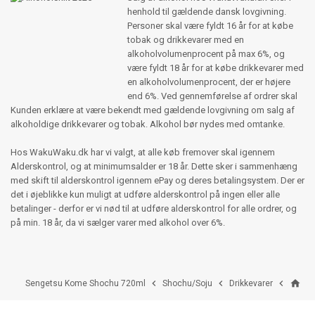
henhold til gældende dansk lovgivning.
Personer skal være fyldt 16 år for at købe
tobak og drikkevarer med en
alkoholvolumenprocent på max 6%, og
være fyldt 18 år for at købe drikkevarer med
en alkoholvolumenprocent, der er højere
end 6%. Ved gennemførelse af ordrer skal
Kunden erklære at være bekendt med gældende lovgivning om salg af
alkoholdige drikkevarer og tobak. Alkohol bør nydes med omtanke.
Hos WakuWaku.dk har vi valgt, at alle køb fremover skal igennem
Alderskontrol, og at minimumsalder er 18 år. Dette sker i sammenhæng
med skift til alderskontrol igennem ePay og deres betalingsystem. Der er
det i øjeblikke kun muligt at udføre alderskontrol på ingen eller alle
betalinger - derfor er vi nød til at udføre alderskontrol for alle ordrer, og
på min. 18 år, da vi sælger varer med alkohol over 6%.
home



Sengetsu Kome Shochu 720ml
Shochu/Soju
Drikkevarer