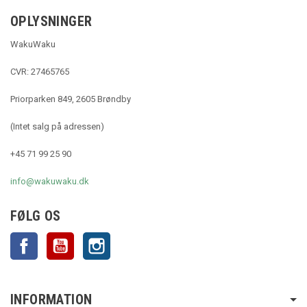
OPLYSNINGER
WakuWaku
CVR: 27465765
Priorparken 849, 2605 Brøndby
(Intet salg på adressen)
+45 71 99 25 90
info@wakuwaku.dk
FØLG OS
Facebook
YouTube
Instagram
INFORMATION