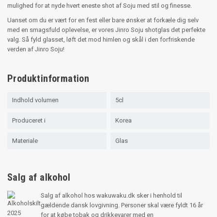
mulighed for at nyde hvert eneste shot af Soju med stil og finesse.
Uanset om du er vært for en fest eller bare ønsker at forkæle dig selv
med en smagsfuld oplevelse, er vores Jinro Soju shotglas det perfekte
valg. Så fyld glasset, løft det mod himlen og skål i den forfriskende
verden af Jinro Soju!
Produktinformation
Indhold volumen
5cl
Produceret i
Korea
Materiale
Glas
Salg af alkohol
Salg af alkohol hos wakuwaku.dk sker i henhold til
gældende dansk lovgivning. Personer skal være fyldt 16 år
for at købe tobak og drikkevarer med en