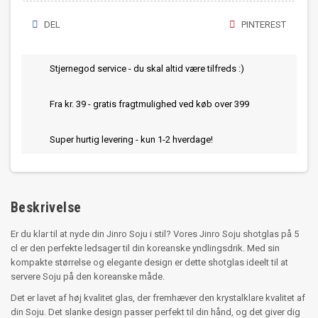
DEL
PINTEREST
Stjernegod service - du skal altid være tilfreds :)
Fra kr. 39 - gratis fragtmulighed ved køb over 399
Super hurtig levering - kun 1-2 hverdage!
Beskrivelse
Er du klar til at nyde din Jinro Soju i stil? Vores Jinro Soju shotglas på 5
cl er den perfekte ledsager til din koreanske yndlingsdrik. Med sin
kompakte størrelse og elegante design er dette shotglas ideelt til at
servere Soju på den koreanske måde.
Det er lavet af høj kvalitet glas, der fremhæver den krystalklare kvalitet af
din Soju. Det slanke design passer perfekt til din hånd, og det giver dig