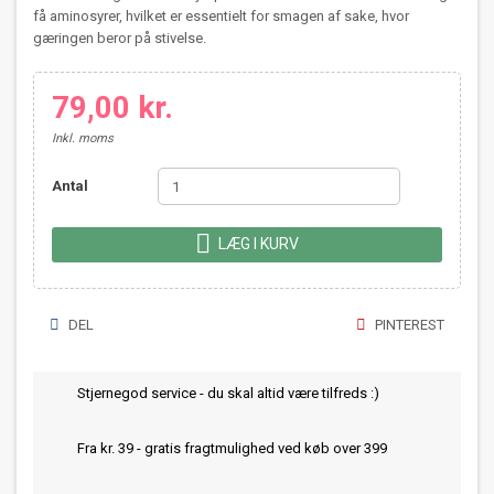
få aminosyrer, hvilket er essentielt for smagen af sake, hvor
gæringen beror på stivelse.
79,00 kr.
Inkl. moms
Antal

LÆG I KURV
DEL
PINTEREST
Stjernegod service - du skal altid være tilfreds :)
Fra kr. 39 - gratis fragtmulighed ved køb over 399