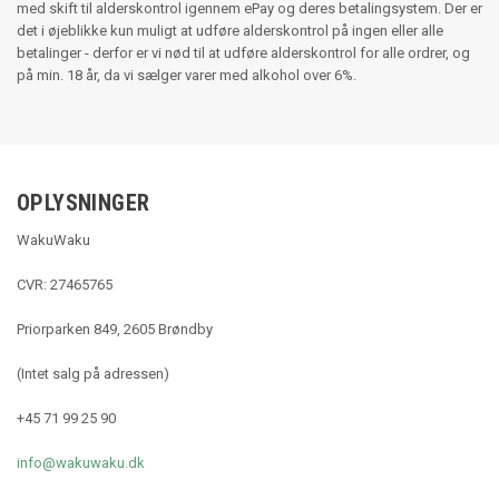
med skift til alderskontrol igennem ePay og deres betalingsystem. Der er
det i øjeblikke kun muligt at udføre alderskontrol på ingen eller alle
betalinger - derfor er vi nød til at udføre alderskontrol for alle ordrer, og
på min. 18 år, da vi sælger varer med alkohol over 6%.
OPLYSNINGER
WakuWaku
CVR: 27465765
Priorparken 849, 2605 Brøndby
(Intet salg på adressen)
+45 71 99 25 90
info@wakuwaku.dk