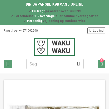
DIN JAPANSKE KØBMAND ONLINE
✓
Fri fragt
på ordrer over DKK 399
✓ Forsendelse
1-2 hverdage
eller samme hverdagsaften
✓
Personlig
vejledning og kundeservice

Ring til os:
+4571992590
Log ind
0


