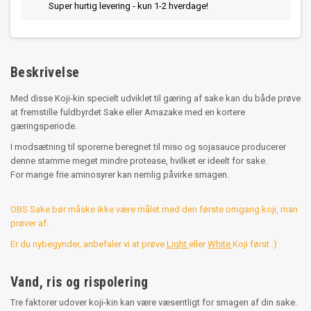
Super hurtig levering - kun 1-2 hverdage!
Beskrivelse
Med disse Koji-kin specielt udviklet til gæring af sake kan du både prøve
at fremstille fuldbyrdet Sake eller Amazake med en kortere
gæringsperiode.
I modsætning til sporerne beregnet til miso og sojasauce producerer
denne stamme meget mindre protease, hvilket er ideelt for sake.
For mange frie aminosyrer kan nemlig påvirke smagen.
OBS Sake bør måske ikke være målet med den første omgang koji, man
prøver af.
Er du nybegynder, anbefaler vi at prøve
Light
eller
White
Koji først :)
Vand, ris og rispolering
Tre faktorer udover koji-kin kan være væsentligt for smagen af din sake.