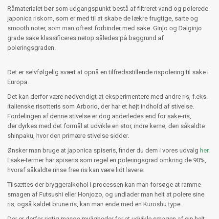
Råmaterialet bør som udgangspunkt bestå af filtreret vand og polerede
japonica riskorn, som er med til at skabe de lækre frugtige, sarte og
smooth noter, som man oftest forbinder med sake. Ginjo og Daiginjo
grade sake klassificeres netop således på baggrund af
poleringsgraden.
Det er selvfølgelig svært at opnå en tilfredsstillende rispolering til sake i
Europa.
Det kan derfor være nødvendigt at eksperimentere med andre ris, f.eks.
italienske risotteris som Arborio, der har et højt indhold af stivelse.
Fordelingen af denne stivelse er dog anderledes end for sake-ris,
der dyrkes med det formål at udvikle en stor, indre kerne, den såkaldte
shinpaku, hvor den primære stivelse sidder.
Ønsker man bruge at japonica spiseris, finder du dem i vores udvalg
her
.
I sake-termer har spiseris som regel en poleringsgrad omkring de 90%,
hvoraf såkaldte rinse free ris kan være lidt lavere.
Tilsættes der bryggeralkohol i processen kan man forsøge at ramme
smagen af Futsushi eller Honjozo, og undlader man helt at polere sine
ris, også kaldet brune ris, kan man ende med en Kuroshu type.
Der er derfor rigtig mange muligheder for at udvikle smagen af sin helt