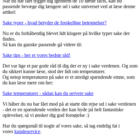
Når du har fået tygget dig igennem de 10 første facts, kan du
passende bevæge dig længere ud i sake universet ved at læse denne
artikel:
Sake typer - hvad betyder de forskellige betegnelser?
Nu er du forhåbentlig blevet lidt klogere på hvilke typer sake der
findes.
Så kan du ganske passende gå videre til:
Sake tips - her er vores bedste råd!
Det var lige et par gode råd til dig der er ny i sake verdenen. Og som
du sikkert kunne læse, stod der lidt om temperaturer.
Og netop temperaturen på sake er et utroligt spændende emne, som
du kan læse mere om her:
Sake temperaturer - sådan kan du servere sake
Vi håber du nu har fået mod på at starte din rejse ud i sake verdenen
- det er en spændende verden der kan byde på helt fantastiske
oplevelser, så vi ønsker dig god fornøjelse :)
Har du spørgsmål til nogle af vores sake, så tag endelig fat i
vores
kundeservice
.