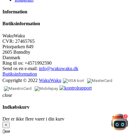
Information
Butiksinformation
WakuWaku
CVR: 27465765
Priorparken 849
2605 Brøndby
Danmark
Ring til os:
+4571992590
Send os en e-mail:
info@wakuwaku.dk
Butiksinformation
Copyright © 2022
WakuWaku
close
Indkøbskurv
1
Der er ikke flere varer i din kurv
×
