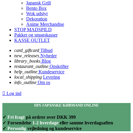
Japansk Grill
Bento Box
Wok udstyr
Dekoration
Anime Merchandise
STOP MADSPILD
Pakker og smagskasser
KASSE OUTLET
card_giftcard
Tilbud
new_releases
Nyheder
library_books
Blog
restaurant_outline
Opskrifter
help_outline
Kundeservice
local_shipping
Levering
info_outline
Om os

Log ind
DIN JAPANSKE KØBMAND ONLINE
✓
Fri fragt
på ordrer over DKK 399
✓ Forsendelse
1-2 hverdage
eller samme hverdagsaften
✓
Personlig
vejledning og kundeservice