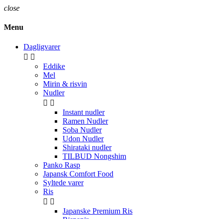
close
Menu
Dagligvarer


Eddike
Mel
Mirin & risvin
Nudler


Instant nudler
Ramen Nudler
Soba Nudler
Udon Nudler
Shirataki nudler
TILBUD Nongshim
Panko Rasp
Japansk Comfort Food
Syltede varer
Ris


Japanske Premium Ris