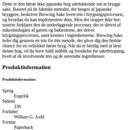
Dette er den første ikke-japanske bog udelukkende om at brygge
sake. Baseret på de faktiske metoder, der bruges af japanske
bryggere, beskriver Brewing Sake hvert trin i brygningsprocessen,
og hvordan du kan implementere dem. Men det stopper ikke her;
snarere forklarer den de underliggende processer, der er drevet af
mikrobiologien af ​​gæren og bakterierne, der driver
brygningsprocessen, samt kemien i ingredienserne. Brewing Sake
leder dig gennem en trin for trin metode, der giver dig den bedste
chance for en vellykket første bryg. Når du er færdig med at læse
denne bog, vil du have fuldt indblik og forståelse for sakebrygning,
hvert af de involverede trin og de anvendte ingredienser.
Produktinformation
Produktinformation
Sprog
Engelsk
Sidetal
230
Forfatter
William G. Auld
Format
Paperback