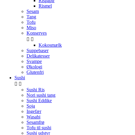
Rispapir
Rismel
Sesam
Tang
Tofu
Miso
Konserves


Kokosmælk
Suppebaser
Delikatesser
Svampe
Økologi
Glutenfri
Sushi


Sushi Ris
Nori sushi tang
Sushi Eddike
Soja
Ingefær
Wasabi
Sesamfrø
Tofu til sushi
Sushi udstyr