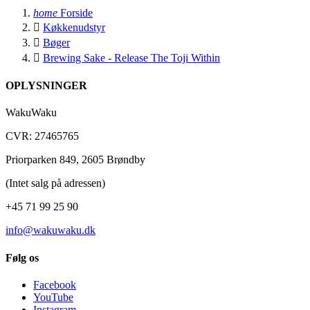
home
Forside

Køkkenudstyr

Bøger

Brewing Sake - Release The Toji Within
OPLYSNINGER
WakuWaku
CVR: 27465765
Priorparken 849, 2605 Brøndby
(Intet salg på adressen)
+45 71 99 25 90
info@wakuwaku.dk
Følg os
Facebook
YouTube
Instagram