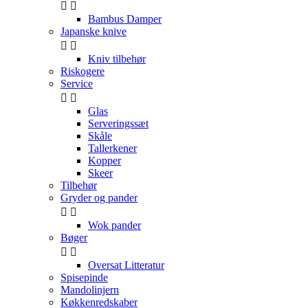


Bambus Damper
Japanske knive


Kniv tilbehør
Riskogere
Service


Glas
Serveringssæt
Skåle
Tallerkener
Kopper
Skeer
Tilbehør
Gryder og pander


Wok pander
Bøger


Oversat Litteratur
Spisepinde
Mandolinjern
Køkkenredskaber