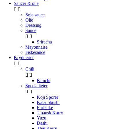
Saucer & olie


Soja sauce
Olie
Dressing
Sauce


Sriracha
Mayonnaise
Fiskesauce
Krydderier


Chili


Kimchi
Specialiteter


Koji Sporer
Katsuobushi
Furikake
Japansk Karry
Yuzu
Dashi
Thai Karry