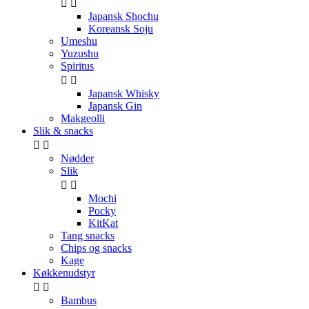


Japansk Shochu
Koreansk Soju
Umeshu
Yuzushu
Spiritus


Japansk Whisky
Japansk Gin
Makgeolli
Slik & snacks


Nødder
Slik


Mochi
Pocky
KitKat
Tang snacks
Chips og snacks
Kage
Køkkenudstyr


Bambus