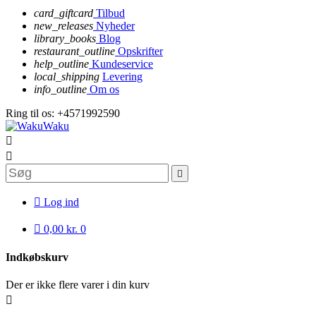
card_giftcard
Tilbud
new_releases
Nyheder
library_books
Blog
restaurant_outline
Opskrifter
help_outline
Kundeservice
local_shipping
Levering
info_outline
Om os
Ring til os:
+4571992590




Log ind

0,00 kr.
0
Indkøbskurv
Der er ikke flere varer i din kurv
