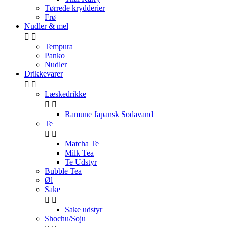
Tørrede krydderier
Frø
Nudler & mel


Tempura
Panko
Nudler
Drikkevarer


Læskedrikke


Ramune Japansk Sodavand
Te


Matcha Te
Milk Tea
Te Udstyr
Bubble Tea
Øl
Sake


Sake udstyr
Shochu/Soju