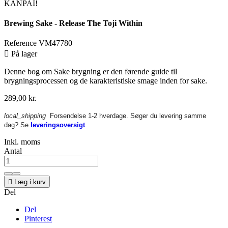
KANPAI!
Brewing Sake - Release The Toji Within
Reference
VM47780

På lager
Denne bog om Sake brygning er den førende guide til
brygningsprocessen og de karakteristiske smage inden for sake.
289,00 kr.
local_shipping
Forsendelse 1-2 hverdage. Søger du levering samme
dag? Se
leveringsoversigt
Inkl. moms
Antal

Læg i kurv
Del
Del
Pinterest