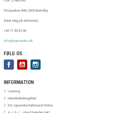
CVR: 27465765
Priorparken 849, 2605 Brøndby
(Intet salg på adressen)
+45 71 99 25 90
info@wakuwaku.dk
FØLG OS
Facebook
YouTube
Instagram
INFORMATION
Levering
Handelsbetingelser
Din Japanske Købmand Online
わくわく - Hvad betyder det?