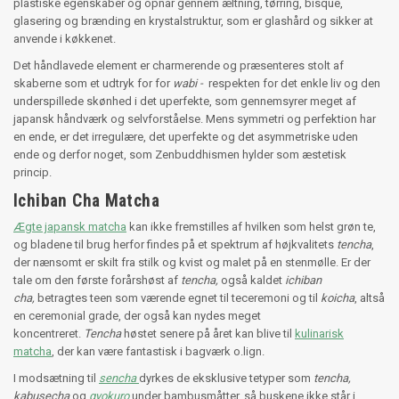
plastiske egenskaber og opnår gennem æltning, tørring, bisque,
glasering og brænding en krystalstruktur, som er glashård og sikker at
anvende i køkkenet.
Det håndlavede element er charmerende og præsenteres stolt af
skaberne som et udtryk for for
wabi -
respekten for det enkle liv og den
underspillede skønhed i det uperfekte, som gennemsyrer meget af
japansk håndværk og selvforståelse. Mens symmetri og perfektion har
en ende, er det irregulære, det uperfekte og det asymmetriske uden
ende og derfor noget, som Zenbuddhismen hylder som æstetisk
princip.
Ichiban Cha Matcha
Ægte japansk matcha
kan ikke fremstilles af hvilken som helst grøn te,
og bladene til brug herfor findes på et spektrum af højkvalitets
tencha
,
der nænsomt er skilt fra stilk og kvist og malet på en stenmølle. Er der
tale om den første forårshøst af
tencha,
også kaldet
ichiban
cha,
betragtes teen som værende egnet til teceremoni og til
koicha
, altså
en ceremonial grade, der også kan nydes meget
koncentreret.
Tencha
høstet senere på året kan blive til
kulinarisk
matcha
, der kan være fantastisk i bagværk o.lign.
I modsætning til
sencha
dyrkes de eksklusive tetyper som
tencha,
kabusecha
og
gyokuro
under bambusmåtter, så buskene ikke står i