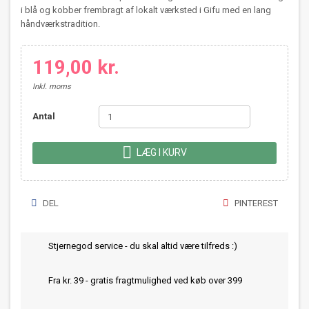
i blå og kobber frembragt af lokalt værksted i Gifu med en lang
håndværkstradition.
119,00 kr.
Inkl. moms
Antal

LÆG I KURV
DEL
PINTEREST
Stjernegod service - du skal altid være tilfreds :)
Fra kr. 39 - gratis fragtmulighed ved køb over 399