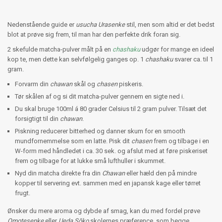
Nedenstående guide er
usucha Urasenke
stil, men som altid er det bedst
blot at prøve sig frem, til man har den perfekte drik foran sig.
2 skefulde matcha-pulver målt på en
chashaku
udgør for mange en ideel
kop te, men dette kan selvfølgelig ganges op. 1
chashaku
svarer ca. til 1
gram.
Forvarm din
chawan
skål og
chasen
piskeris.
Tør skålen af og si dit matcha-pulver gennem en sigte ned i.
Du skal bruge 100ml á 80 grader Celsius til 2 gram pulver. Tilsæt det
forsigtigt til din
chawan
.
Piskning reducerer bitterhed og danner skum for en smooth
mundfornemmelse som en latte. Pisk dit
chasen
frem og tilbage i en
W-form med håndledet i ca. 30 sek. og afslut med at føre piskeriset
frem og tilbage for at lukke små lufthuller i skummet.
Nyd din matcha direkte fra din
Chawan
eller hæld den på mindre
kopper til servering evt. sammen med en
japansk kage
eller
tørret
frugt
.
Ønsker du mere aroma og dybde af smag, kan du med fordel prøve
Omotesenke
eller
Ueda Sōko
skolernes præference, som begge