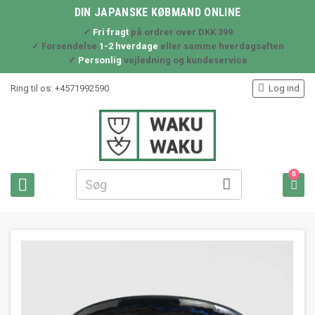
DIN JAPANSKE KØBMAND ONLINE
✓
Fri fragt
på ordrer over DKK 399
✓ Forsendelse
1-2 hverdage
eller samme hverdagsaften
✓
Personlig
vejledning og kundeservice

Ring til os:
+4571992590
Log ind
0


