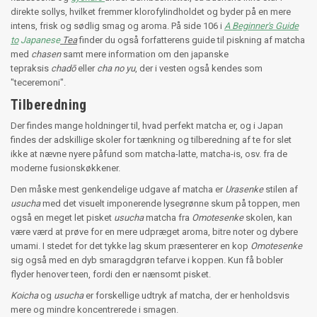
direkte sollys, hvilket fremmer klorofylindholdet og byder på en mere
intens, frisk og sødlig smag og aroma. På side 106 i
A Beginner's Guide
to
Japanese
Tea
finder du også forfatterens guide til piskning af matcha
med
chasen
samt mere information om
den japanske
tepraksis
chadō
eller
cha no yu
, der i vesten også kendes som
"teceremoni".
Tilberedning
Der findes mange holdninger til, hvad perfekt matcha er, og i Japan
findes der adskillige skoler for tænkning og tilberedning af te for slet
ikke at nævne nyere påfund som matcha-latte, matcha-is, osv. fra de
moderne fusionskøkkener.
Den måske mest genkendelige udgave af matcha er
Urasenke
stilen af
usucha
med det visuelt imponerende lysegrønne skum på toppen, men
også en meget let pisket
usucha
matcha fra
Omotesenke
skolen, kan
være værd at prøve for en mere udpræget aroma, bitre noter og dybere
umami. I stedet for det tykke lag skum præsenterer en kop
Omotesenke
sig også med en dyb smaragdgrøn tefarve i koppen. Kun få bobler
flyder henover teen, fordi den er nænsomt pisket.
K
oicha
og
usucha
er
forskellige udtryk af matcha, der er henholdsvis
mere og mindre koncentrerede i smagen.