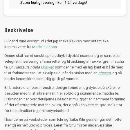
Super hurtig levering - kun 1-2 hverdage!
Beskrivelse
Fuldend dine eventyr ud i det japanske køkken med autentiske
keramikvarer fra
Made In Japan
.
Denne skål har et smukt spiraludtryk i dybblå nuancer og er særdeles
velegnet til servering af små retter og til piskning af lækker grøn matcha
te. En
Hantsutsu-gata
Chawan
som denne med en høj kant er både med
til at forhindre teen i at skvulpe ud, når du pisker med en
chasen
, og så
holder keramikken samtidig godt på varmen.
En bredere diameter, mønstret design i bunden og dybde på skålen er
desuden med til at sikre en ren, fløjlsblød og skummende matcha te.
Piskningen henover detaljerne i designet muliggør en nemmere formning
af det eftertragtede matcha-skum, der også kan være en god indikator
for teens kvalitet og aminosyreindhold.
I hænderne på værksteder som Ichi og Taiku Kiln gennemgår det flotte
stentøj en helt utrolig proces. Leret fra Gifu mister undervejs sine