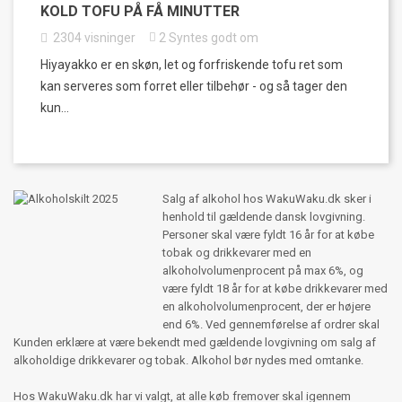
KOLD TOFU PÅ FÅ MINUTTER
2304
visninger
2
Syntes godt om
Hiyayakko er en skøn, let og forfriskende tofu ret som
kan serveres som forret eller tilbehør - og så tager den
kun...
Salg af alkohol hos WakuWaku.dk sker i
henhold til gældende dansk lovgivning.
Personer skal være fyldt 16 år for at købe
tobak og drikkevarer med en
alkoholvolumenprocent på max 6%, og
være fyldt 18 år for at købe drikkevarer med
en alkoholvolumenprocent, der er højere
end 6%. Ved gennemførelse af ordrer skal
Kunden erklære at være bekendt med gældende lovgivning om salg af
alkoholdige drikkevarer og tobak. Alkohol bør nydes med omtanke.
Hos WakuWaku.dk har vi valgt, at alle køb fremover skal igennem