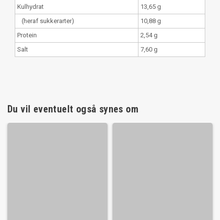
Kulhydrat
13,65 g
(heraf sukkerarter)
10,88 g
Protein
2,54 g
Salt
7,60 g
Du vil eventuelt også synes om