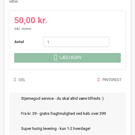
retter.
50,00 kr.
Inkl. moms
Antal

LÆG I KURV
DEL
PINTEREST
Stjernegod service - du skal altid være tilfreds :)
Fra kr. 39 - gratis fragtmulighed ved køb over 399
Super hurtig levering - kun 1-2 hverdage!