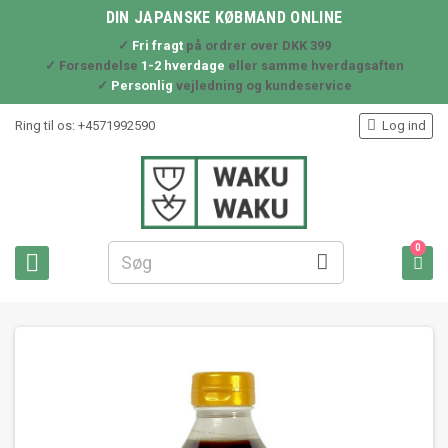
DIN JAPANSKE KØBMAND ONLINE
✓
Fri fragt
på ordrer over DKK 399
✓ Forsendelse
1-2 hverdage
eller samme hverdagsaften
✓
Personlig
vejledning og kundeservice

Ring til os:
+4571992590
Log ind
0


