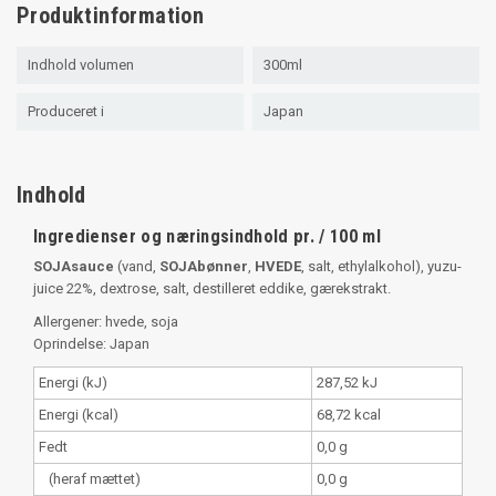
Produktinformation
Indhold volumen
300ml
Produceret i
Japan
Indhold
Ingredienser og næringsindhold pr. / 100 ml
SOJAsauce
(vand,
SOJAbønner
,
HVEDE
, salt, ethylalkohol), yuzu-
juice 22%, dextrose, salt, destilleret eddike, gærekstrakt.
Allergener: hvede, soja
Oprindelse: Japan
Energi (kJ)
287,52 kJ
Energi (kcal)
68,72 kcal
Fedt
0,0 g
(heraf mættet)
0,0 g