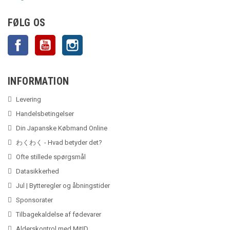
FØLG OS
Facebook
YouTube
Instagram
INFORMATION
Levering
Handelsbetingelser
Din Japanske Købmand Online
わくわく - Hvad betyder det?
Ofte stillede spørgsmål
Datasikkerhed
Jul | Bytteregler og åbningstider
Sponsorater
Tilbagekaldelse af fødevarer
Alderskontrol med MitID