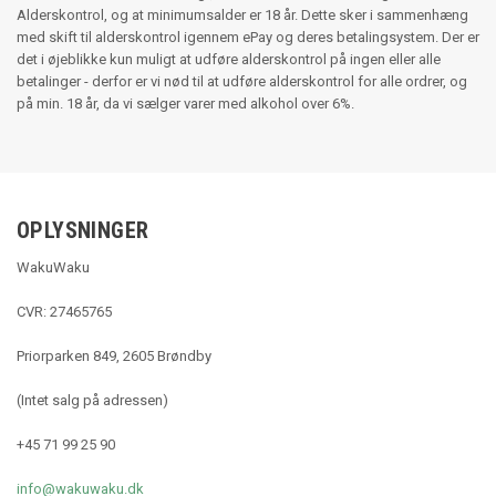
Alderskontrol, og at minimumsalder er 18 år. Dette sker i sammenhæng
med skift til alderskontrol igennem ePay og deres betalingsystem. Der er
det i øjeblikke kun muligt at udføre alderskontrol på ingen eller alle
betalinger - derfor er vi nød til at udføre alderskontrol for alle ordrer, og
på min. 18 år, da vi sælger varer med alkohol over 6%.
OPLYSNINGER
WakuWaku
CVR: 27465765
Priorparken 849, 2605 Brøndby
(Intet salg på adressen)
+45 71 99 25 90
info@wakuwaku.dk