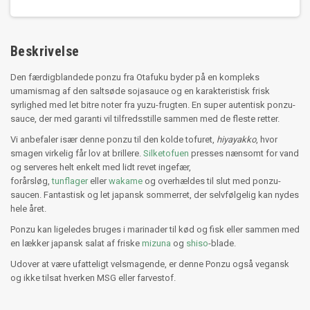
Beskrivelse
Den færdigblandede ponzu fra Otafuku byder på en kompleks
umamismag af den saltsøde sojasauce og en karakteristisk frisk
syrlighed med let bitre noter fra yuzu-frugten. En super autentisk ponzu-
sauce, der med garanti vil tilfredsstille sammen med de fleste retter.
Vi anbefaler især denne ponzu til den kolde tofuret,
hiyayakko
, hvor
smagen virkelig får lov at brillere.
Silketofuen
presses nænsomt for vand
og serveres helt enkelt med lidt revet ingefær,
forårsløg,
tunflager
eller
wakame
og overhældes til slut med ponzu-
saucen. Fantastisk og let japansk sommerret, der selvfølgelig kan nydes
hele året.
Ponzu kan ligeledes bruges i marinader til kød og fisk eller sammen med
en lækker japansk salat af friske
mizuna
og
shiso
-blade.
Udover at være ufatteligt velsmagende, er denne Ponzu også vegansk
og ikke tilsat hverken MSG eller farvestof.