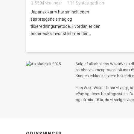
5504
visninger
11
Syntes godt om
Japansk karry har sin helt egen
særprægene smag og
tilberedningsmetode. Hvordan er den
anderledes, hvor stammer den...
Salg af alkohol hos WakuWaku.dk s
alkoholvolumenprocent på max 6%,
Kunden erklære at være bekendt 
Hos WakuWaku.dk har vi valgt, at 
ePay og deres betalingsystem. Der e
og på min. 18 år, da vi sælger var
OPLYSNINGER