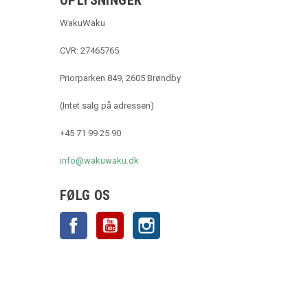
WakuWaku
CVR: 27465765
Priorparken 849, 2605 Brøndby
(Intet salg på adressen)
+45 71 99 25 90
info@wakuwaku.dk
FØLG OS
Facebook
YouTube
Instagram