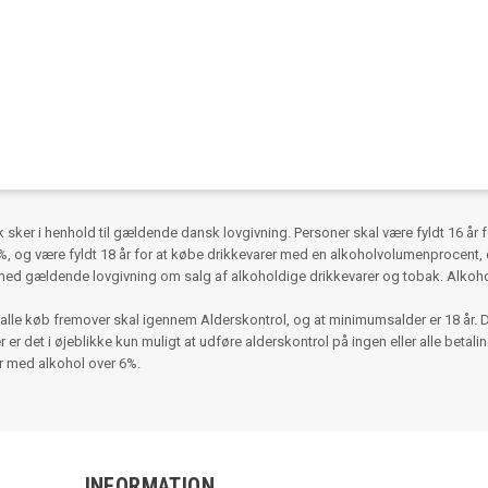
ker i henhold til gældende dansk lovgivning. Personer skal være fyldt 16 år 
 og være fyldt 18 år for at købe drikkevarer med en alkoholvolumenprocent, d
med gældende lovgivning om salg af alkoholdige drikkevarer og tobak. Alko
alle køb fremover skal igennem Alderskontrol, og at minimumsalder er 18 år. 
r det i øjeblikke kun muligt at udføre alderskontrol på ingen eller alle betalinger
er med alkohol over 6%.
INFORMATION