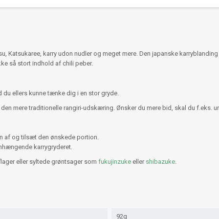
isu, Katsukaree, karry udon nudler og meget mere. Den japanske karryblanding
ke så stort indhold af chili peber.
d du ellers kunne tænke dig i en stor gryde.
er i den mere traditionelle rangiri-udskæring. Ønsker du mere bid, skal du f.ek
n af og tilsæt den ønskede portion.
menhængende karrygryderet.
flager eller syltede grøntsager som
fukujinzuke
eller
shibazuke
.
92g