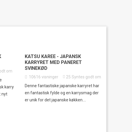
K
KATSU KAREE - JAPANSK
KARRYRET MED PANERET
SVINEKØD
odt om
10616
visninger
25
Syntes godt om
e
Denne fantastiske japanske karryret har
sk karry
en fantastisk fylde og en karrysmag der
t nyt
er unik for det japanske køkken....