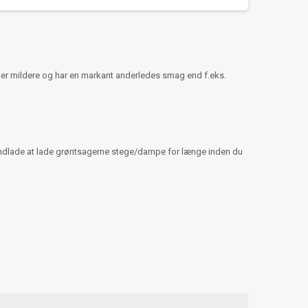
 er mildere og har en markant anderledes smag end f.eks.
s. undlade at lade grøntsagerne stege/dampe for længe inden du