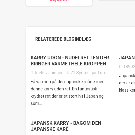
RELATEREDE BLOGINDLÆG
KARRY UDON - NUDELRETTEN DER
JAPAN
BRINGER VARME I HELE KROPPEN
1890
5546
visninger
21
Syntes godt om
Japansk 
Få varmen på den japanske måde med
der er e
denne karry udon ret. En fantastisk
klassike
krydret ret der er et stort hit i Japan og
som...
JAPANSK KARRY - BAGOM DEN
JAPANSKE KARĒ