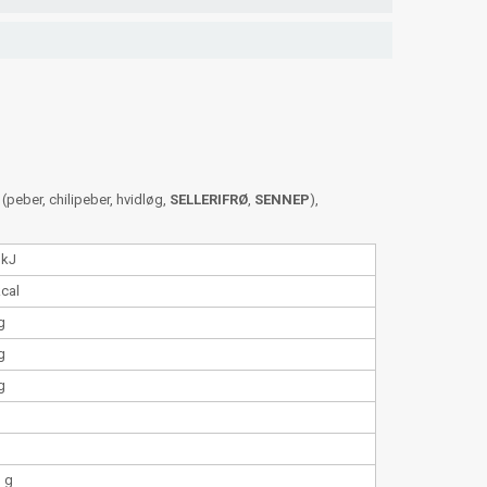
 (peber, chilipeber, hvidløg,
SELLERIFRØ
,
SENNEP
),
 kJ
kcal
g
g
g
3 g