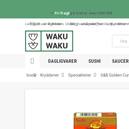
✓
Fri fragt
på ordrer over DKK 399
card_giftcard
new_releases
library_books
restaurant_outline
help_outline
Tilbud
Nyheder
Blog
Opskrifter
Kundeserv

DAGLIGVARER
SUSHI
SAUCER 



home
Krydderier
Specialiteter
S&B Golden Cur