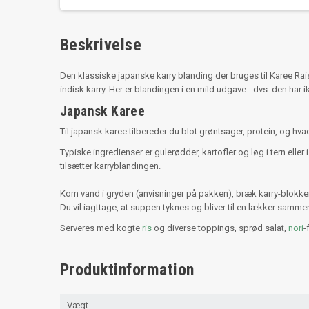
Beskrivelse
Den klassiske japanske karry blanding der bruges til Karee Ra
indisk karry. Her er blandingen i en mild udgave - dvs. den har ik
Japansk Karee
Til japansk karee tilbereder du blot grøntsager, protein, og hva
Typiske ingredienser er gulerødder, kartofler og løg i tern ell
tilsætter karryblandingen.
Kom vand i gryden (anvisninger på pakken), bræk karry-blokke
Du vil iagttage, at suppen tyknes og bliver til en lækker sam
Serveres med kogte
ris
og diverse toppings, sprød salat,
nori
-
Produktinformation
Vægt