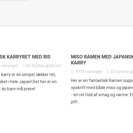
SK KARRYRET MED RIS
MISO RAMEN MED JAPANS
KARRY
2
visninger
26
Syntes godt om
7914
visninger
23
Syntes g
karry er en simpel, lækker ret,
Her er en fantastisk Ramen supp
lsket i hele Japan! Det her er en
opskrift med både miso og japan
r du bare må prøve!
- en ret fuld af smag og varme. E
pift...