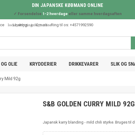
DIN JAPANSKE KØBMAND ONLINE
✓ Forsendelse
1-2 hverdage
eller samme hverdagsaften
local_shipping
info_outline
ice
Levering
Om os
Ring til os:
+4571992590
OG OLIE
KRYDDERIER
DRIKKEVARER
SLIK OG S
ry Mild 92g
S&B GOLDEN CURRY MILD 92G
Japansk karry blanding - mild chili styrke. Bruges til 