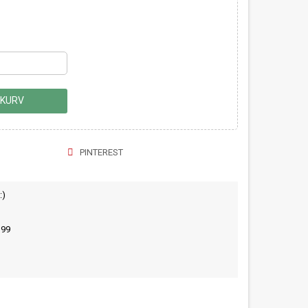
 KURV
PINTEREST
:)
399