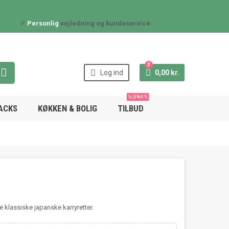
✓
Personlig
vejledning og kundeservice
0



Log ind
0,00 kr.
% SPAR %
NACKS
KØKKEN & BOLIG
TILBUD
de klassiske japanske karryretter.