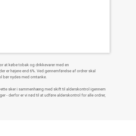
for at købe tobak og drikkevarer med en
er er højere end 6%. Ved gennemførelse af ordrer skal
hol bør nydes med omtanke.
Dette sker i sammenhæng med skift til alderskontrol igennem
 - derfor er vi nød til at udføre alderskontrol for alle ordrer,