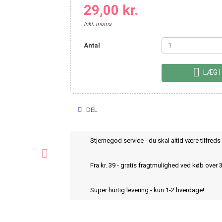
29,00 kr.
Inkl. moms
Antal

LÆG I
DEL
Stjernegod service - du skal altid være tilfreds 

Fra kr. 39 - gratis fragtmulighed ved køb over 
Super hurtig levering - kun 1-2 hverdage!