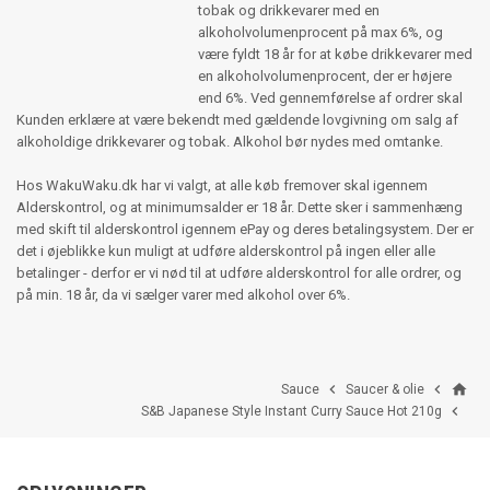
tobak og drikkevarer med en
alkoholvolumenprocent på max 6%, og
være fyldt 18 år for at købe drikkevarer med
en alkoholvolumenprocent, der er højere
end 6%. Ved gennemførelse af ordrer skal
Kunden erklære at være bekendt med gældende lovgivning om salg af
alkoholdige drikkevarer og tobak. Alkohol bør nydes med omtanke.
Hos WakuWaku.dk har vi valgt, at alle køb fremover skal igennem
Alderskontrol, og at minimumsalder er 18 år. Dette sker i sammenhæng
med skift til alderskontrol igennem ePay og deres betalingsystem. Der er
det i øjeblikke kun muligt at udføre alderskontrol på ingen eller alle
betalinger - derfor er vi nød til at udføre alderskontrol for alle ordrer, og
på min. 18 år, da vi sælger varer med alkohol over 6%.
home


Sauce
Saucer & olie

S&B Japanese Style Instant Curry Sauce Hot 210g