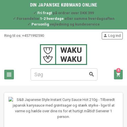
DIN JAPANSKE KØBMAND ONLINE
✓
Fri fragt
på ordrer over DKK 399
✓ Forsendelse
1-2 hverdage
eller samme hverdagsaften
✓
Personlig
vejledning og kundeservice
Ring til os:
+4571992590
Log ind

0


