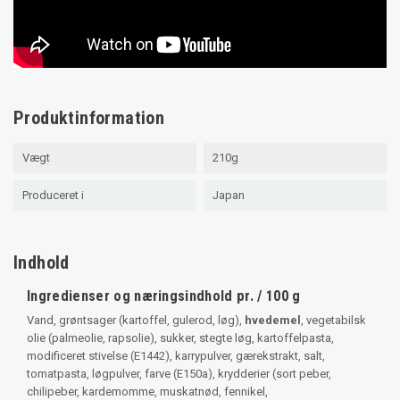
Produktinformation
Vægt
210g
Produceret i
Japan
Indhold
Ingredienser og næringsindhold pr. / 100 g
Vand, grøntsager (kartoffel, gulerod, løg),
hvedemel
, vegetabilsk
olie (palmeolie, rapsolie), sukker, stegte løg, kartoffelpasta,
modificeret stivelse (E1442), karrypulver, gærekstrakt, salt,
tomatpasta, løgpulver, farve (E150a), krydderier (sort peber,
chilipeber, kardemomme, muskatnød, fennikel,