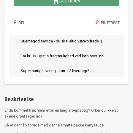

LÆG I KURV
DEL
PINTEREST
Stjernegod service - du skal altid være tilfreds :)
Fra kr. 39 - gratis fragtmulighed ved køb over 399
Super hurtig levering - kun 1-2 hverdage!
Beskrivelse
Er du kommet træt hjem efter en lang arbejdsdag? Orker du ikke at
skære grøntsager ud?
Så er der håb forude med denne smarte pakke karrysauce!