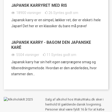
JAPANSK KARRYRET MED RIS
18900
visninger
26
Syntes godt om
Japansk karry er en simpel, lækker ret, der er elsket i hele
Japan! Det her er en klassiker du bare må prøve!
JAPANSK KARRY - BAGOM DEN JAPANSKE
KARĒ
5504
visninger
11
Syntes godt om
Japansk karry har sin helt egen særprægene smag og
tilberedningsmetode. Hvordan er den anderledes, hvor
stammer den...
Salg af alkohol hos WakuWaku.dk sker i
henhold til gældende dansk lovgivning.
Personer skal være fyldt 16 år for at købe