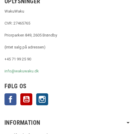
OPLYSNINGER
WakuWaku
CVR: 27465765
Priorparken 849, 2605 Brøndby
(Intet salg på adressen)
+45 71 99 25 90
info@wakuwaku.dk
FØLG OS
Facebook
YouTube
Instagram
INFORMATION