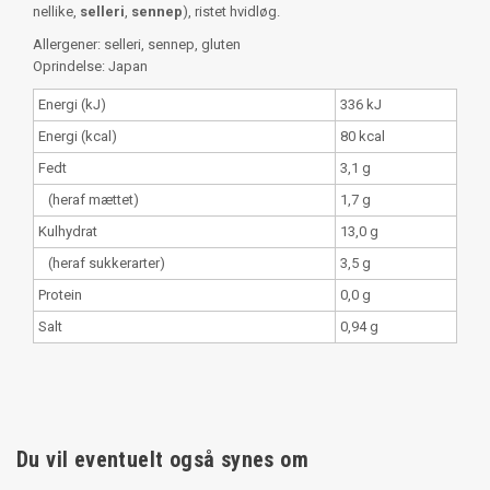
nellike,
selleri
,
sennep
), ristet hvidløg.
Allergener: selleri, sennep, gluten
Oprindelse: Japan
Energi (kJ)
336 kJ
Energi (kcal)
80 kcal
Fedt
3,1 g
(heraf mættet)
1,7 g
Kulhydrat
13,0 g
(heraf sukkerarter)
3,5 g
Protein
0,0 g
Salt
0,94 g
Du vil eventuelt også synes om