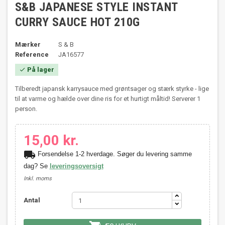
S&B JAPANESE STYLE INSTANT
CURRY SAUCE HOT 210G
Mærker
S & B
Reference
JA16577
På lager

Tilberedt japansk karrysauce med grøntsager og stærk styrke - lige
til at varme og hælde over dine ris for et hurtigt måltid! Serverer 1
person.
15,00 kr.
local_shipping
Forsendelse 1-2 hverdage. Søger du levering samme
dag? Se
leveringsoversigt
Inkl. moms
Antal