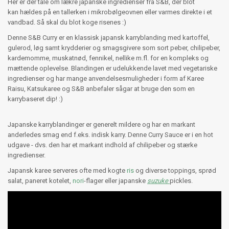
Her er der tale om lækre japanske ingredienser fra S&B, der blot
kan hældes på en tallerken i mikrobølgeovnen eller varmes direkte i et
vandbad. Så skal du blot koge risenes :)
Denne S&B Curry er en klassisk japansk karryblanding med kartoffel,
gulerod, løg samt krydderier og smagsgivere som sort peber, chilipeber,
kardemomme, muskatnød, fennikel, nellike m.fl. for en kompleks og
mættende oplevelse. Blandingen er udelukkende lavet med vegetariske
ingredienser og har mange anvendelsesmuligheder i form af Karee
Raisu, Katsukaree og S&B anbefaler sågar at bruge den som en
karrybaseret dip! :)
Japanske karryblandinger er generelt mildere og har en markant
anderledes smag end f.eks. indisk karry. Denne Curry Sauce er i en hot
udgave - dvs. den har et markant indhold af chilipeber og stærke
ingredienser.
Japansk karee serveres ofte med kogte
ris
og diverse toppings, sprød
salat, paneret kotelet,
nori
-flager eller japanske
suzuke
pickles.