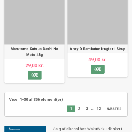
Marutomo Katsuo Dashi No
Aroy-D Rambutan frugter i Sirup
Moto 48g
49,00 kr.
29,00 kr.
KØB
KØB
Viser 1-30 af 356 element(er)
…
1
2
3
12

NÆSTE
Salg af alkohol hos WakuWaku.dk sker i