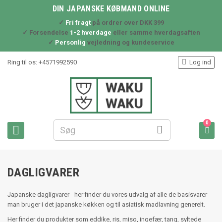
DIN JAPANSKE KØBMAND ONLINE
✓
Fri fragt
på ordrer over DKK 399
✓ Forsendelse
1-2 hverdage
eller samme hverdagsaften
✓
Personlig
vejledning og kundeservice

Ring til os:
+4571992590
Log ind
0



DAGLIGVARER
Japanske dagligvarer - her finder du vores udvalg af alle de basisvarer
man bruger i det japanske køkken og til asiatisk madlavning generelt.
Her finder du produkter som eddike, ris, miso, ingefær, tang, syltede