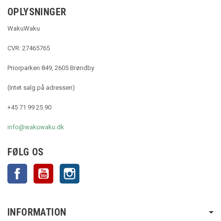
OPLYSNINGER
WakuWaku
CVR: 27465765
Priorparken 849, 2605 Brøndby
(Intet salg på adressen)
+45 71 99 25 90
info@wakuwaku.dk
FØLG OS
Facebook
YouTube
Instagram
INFORMATION