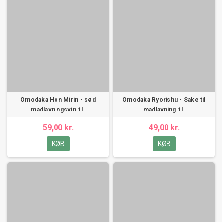
Omodaka Hon Mirin - sød
Omodaka Ryorishu - Sake til
madlavningsvin 1L
madlavning 1L
59,00 kr.
49,00 kr.
KØB
KØB