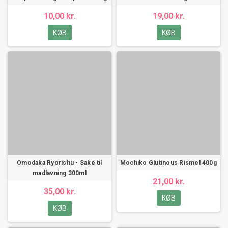
10,00 kr.
19,00 kr.
KØB
KØB
Omodaka Ryorishu - Sake til
Mochiko Glutinous Rismel 400g
madlavning 300ml
21,00 kr.
35,00 kr.
KØB
KØB