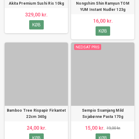
Akita Premium Sushi Ris 10kg
Nongshim Shin Ramyun TOM
YUM Instant Nudler 123g
329,00 kr.
16,00 kr.
KØB
KØB
NEDSAT PRIS
Bamboo Tree Rispapir Firkantet
Sempio Ssamjang Mild
22cm 340g
Sojabønne Pasta 170g
24,00 kr.
15,00 kr.
19,00 kr.
KØB
KØB