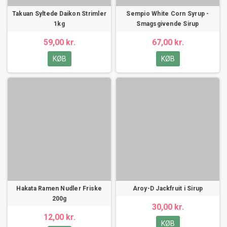
Takuan Syltede Daikon Strimler
Sempio White Corn Syrup -
1kg
Smagsgivende Sirup
59,00 kr.
67,00 kr.
KØB
KØB
Hakata Ramen Nudler Friske
Aroy-D Jackfruit i Sirup
200g
30,00 kr.
12,00 kr.
KØB