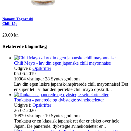
Nanami Togarashi
Chili 15g
20,00 kr.
Relaterede blogindlæg
Chili Mayo - lav din egen japanske chili mayonnaise
Udgive i:
Opskrifter
05-06-2019
10904
visninger
28
Syntes godt om
Lav din egen lækre japansk-inspirerede chili mayonnaise! Det
er super let - vi har den perfekte chili mayo opskrift...
Tonkatsu - panerede og dybstegte svinekoteletter
Udgive i:
Opskrifter
26-02-2020
10829
visninger
19
Syntes godt om
Tonkatsu er en klassisk japansk ret der er elsket over hele
Japan. De panerede, dybstegte svinekoteletter er...