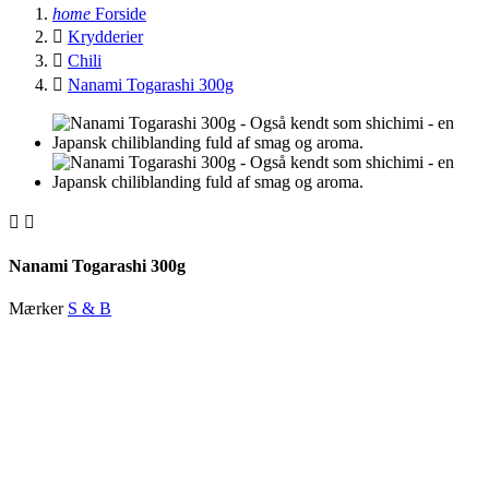
home
Forside

Krydderier

Chili

Nanami Togarashi 300g


Nanami Togarashi 300g
Mærker
S & B