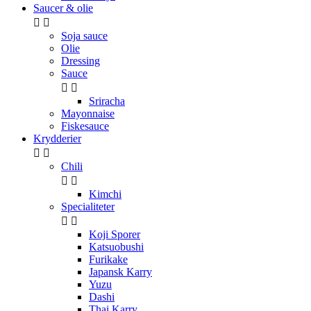
Saucer & olie


Soja sauce
Olie
Dressing
Sauce


Sriracha
Mayonnaise
Fiskesauce
Krydderier


Chili


Kimchi
Specialiteter


Koji Sporer
Katsuobushi
Furikake
Japansk Karry
Yuzu
Dashi
Thai Karry