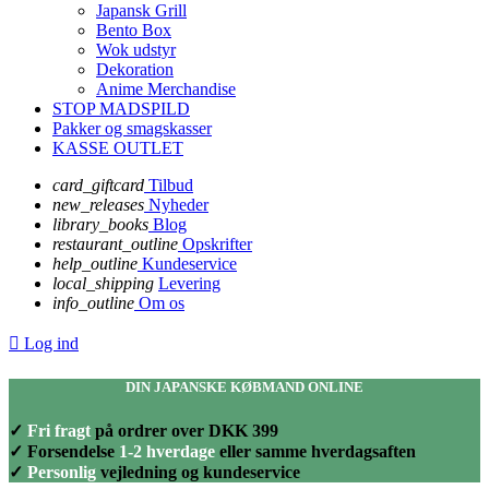
Japansk Grill
Bento Box
Wok udstyr
Dekoration
Anime Merchandise
STOP MADSPILD
Pakker og smagskasser
KASSE OUTLET
card_giftcard
Tilbud
new_releases
Nyheder
library_books
Blog
restaurant_outline
Opskrifter
help_outline
Kundeservice
local_shipping
Levering
info_outline
Om os

Log ind
DIN JAPANSKE KØBMAND ONLINE
✓
Fri fragt
på ordrer over DKK 399
✓ Forsendelse
1-2 hverdage
eller samme hverdagsaften
✓
Personlig
vejledning og kundeservice