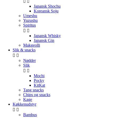


Japansk Shochu
Koreansk Soju
Umeshu
Yuzushu
Spiritus


Japansk Whisky
Japansk Gin
Makgeolli
Slik & snacks


Nødder
Slik


Mochi
Pocky
KitKat
Tang snacks
Chips og snacks
Kage
Køkkenudstyr


Bambus