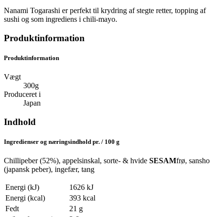
Nanami Togarashi er perfekt til krydring af stegte retter, topping af
sushi og som ingrediens i chili-mayo.
Produktinformation
Produktinformation
Vægt
300g
Produceret i
Japan
Indhold
Ingredienser og næringsindhold pr. / 100 g
Chillipeber (52%), appelsinskal, sorte- & hvide
SESAM
frø, sansho
(japansk peber), ingefær, tang
Energi (kJ)
1626 kJ
Energi (kcal)
393 kcal
Fedt
21 g