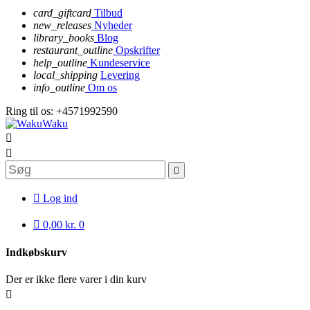
card_giftcard
Tilbud
new_releases
Nyheder
library_books
Blog
restaurant_outline
Opskrifter
help_outline
Kundeservice
local_shipping
Levering
info_outline
Om os
Ring til os:
+4571992590




Log ind

0,00 kr.
0
Indkøbskurv
Der er ikke flere varer i din kurv
