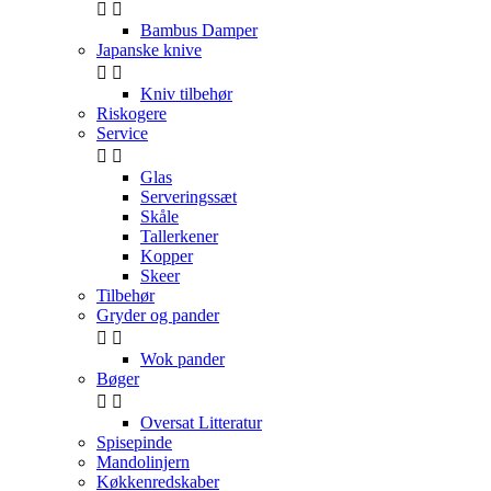


Bambus Damper
Japanske knive


Kniv tilbehør
Riskogere
Service


Glas
Serveringssæt
Skåle
Tallerkener
Kopper
Skeer
Tilbehør
Gryder og pander


Wok pander
Bøger


Oversat Litteratur
Spisepinde
Mandolinjern
Køkkenredskaber