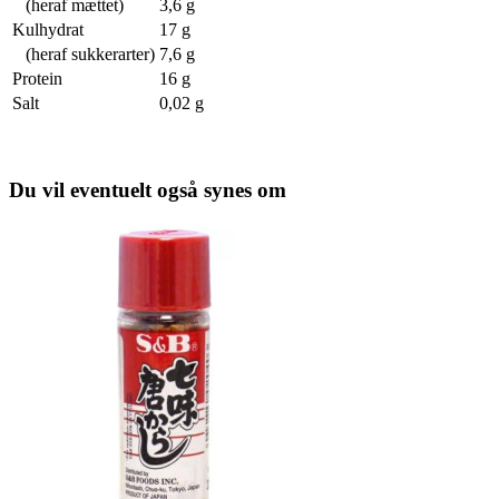
(heraf mættet)
3,6 g
Kulhydrat
17 g
(heraf sukkerarter)
7,6 g
Protein
16 g
Salt
0,02 g
Du vil eventuelt også synes om