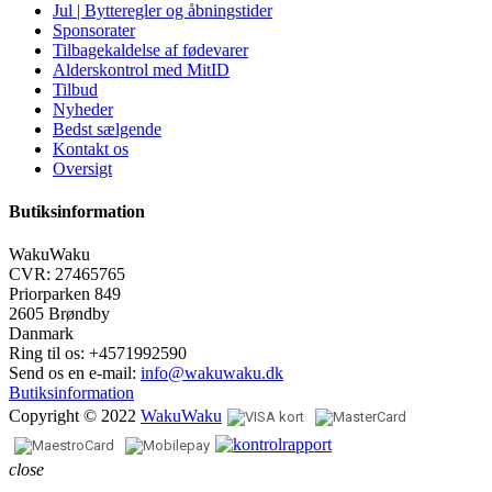
Jul | Bytteregler og åbningstider
Sponsorater
Tilbagekaldelse af fødevarer
Alderskontrol med MitID
Tilbud
Nyheder
Bedst sælgende
Kontakt os
Oversigt
Butiksinformation
WakuWaku
CVR: 27465765
Priorparken 849
2605 Brøndby
Danmark
Ring til os:
+4571992590
Send os en e-mail:
info@wakuwaku.dk
Butiksinformation
Copyright © 2022
WakuWaku
close