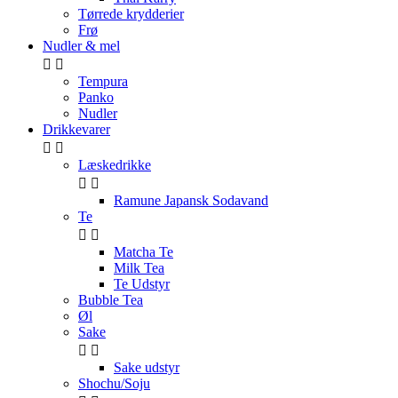
Tørrede krydderier
Frø
Nudler & mel


Tempura
Panko
Nudler
Drikkevarer


Læskedrikke


Ramune Japansk Sodavand
Te


Matcha Te
Milk Tea
Te Udstyr
Bubble Tea
Øl
Sake


Sake udstyr
Shochu/Soju