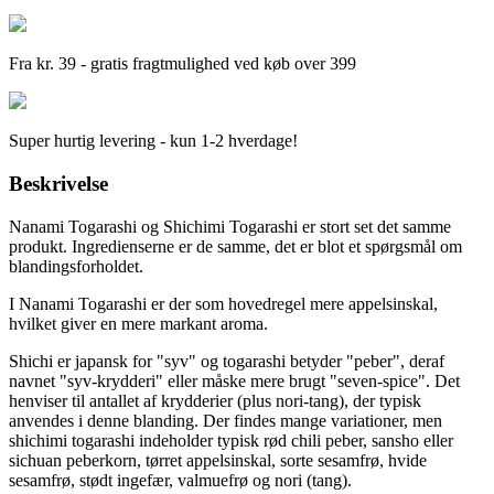
Fra kr. 39 - gratis fragtmulighed ved køb over 399
Super hurtig levering - kun 1-2 hverdage!
Beskrivelse
Nanami Togarashi og Shichimi Togarashi er stort set det samme
produkt. Ingredienserne er de samme, det er blot et spørgsmål om
blandingsforholdet.
I Nanami Togarashi er der som hovedregel mere appelsinskal,
hvilket giver en mere markant aroma.
Shichi er japansk for "syv" og togarashi betyder "peber", deraf
navnet "syv-krydderi" eller måske mere brugt "seven-spice". Det
henviser til antallet af krydderier (plus nori-tang), der typisk
anvendes i denne blanding. Der findes mange variationer, men
shichimi togarashi indeholder typisk rød chili peber, sansho eller
sichuan peberkorn, tørret appelsinskal, sorte sesamfrø, hvide
sesamfrø, stødt ingefær, valmuefrø og nori (tang).