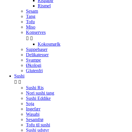
Rispapir
Rismel
Sesam
Tang
Tofu
Miso
Konserves


Kokosmælk
Suppebaser
Delikatesser
Svampe
Økologi
Glutenfri
Sushi


Sushi Ris
Nori sushi tang
Sushi Eddike
Soja
Ingefær
Wasabi
Sesamfrø
Tofu til sushi
Sushi udstyr