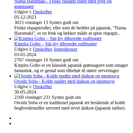
Nama Harumaki - Friske rispapir ruller med rejer og
grøntsager
Udgive i:
Opskrifter
05-12-2023
3015
visninger
13
Syntes godt om
Friske rispapirruller, eller som de hedder på japansk, ”Nama
Harumaki”, er en frisk og lækker måde at spise rispapir...
Kinpira Gobo – Stir-fry tilberedte rodfrugter
Udgive i:
Opskrifter
,
Ingredienser
03-01-2024
2707
visninger
10
Syntes godt om
Kinpira Gobo er en klassisk japansk grønsagsret som smager
fantastisk, og er genial som tilbehør til større serveringer.
Oroshi Soba - Kolde nudler med daikon og mentsuyu
Udgive i:
Opskrifter
30-05-2024
2169
visninger
231
Syntes godt om
Oroshi Soba er en traditionel japansk ret bestående af kolde
boghvedenudler serveret med revet daikon (japansk radise).