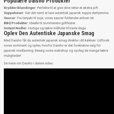
Populære Daisho Produkter
Krydderiblandinger
: Perfekte til at give dine retter et ekstra pift.
Suppebaser
: Gør det nemt at lave autentisk japansk suppe derhjemme.
Saucer
: Fra teriyaki til soja, vores saucer fuldender enhver ret.
BBQ Produkter
: Ideelle til sommerens grillfester.
Instant Nudler
: Hurtige og lækre måltider til travle dage.
Oplev Den Autentiske Japanske Smag
Med Daisho får du autentisk japansk smag direkte i dit køkken. Udforsk
vores sortiment og oplev, hvorfor Daisho er det foretrukne valg for
japansk madlavning. Besøg vores webshop og opdag de mange lækre
muligheder!
Se mere om Daisho i denne video: