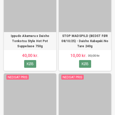
Ippudo Akamaru x Daisho
STOP MADSPILD (BEDST FØR
Tonkotsu Style Hot Pot
08/10/25) - Daisho Kabayaki No
Suppebase 750g
Tare 240g
40,00 kr.
10,00 kr.
30,00 kr.
KØB
KØB
NEDSAT PRIS
NEDSAT PRIS