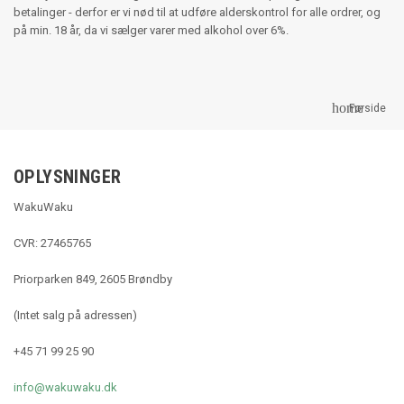
betalinger - derfor er vi nød til at udføre alderskontrol for alle ordrer, og
på min. 18 år, da vi sælger varer med alkohol over 6%.
home
Forside
OPLYSNINGER
WakuWaku
CVR: 27465765
Priorparken 849, 2605 Brøndby
(Intet salg på adressen)
+45 71 99 25 90
info@wakuwaku.dk