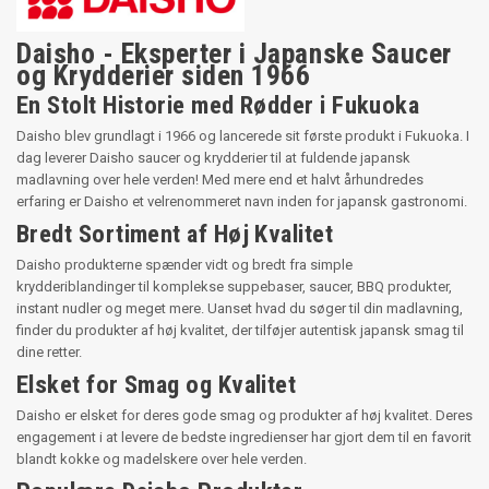
Daisho - Eksperter i Japanske Saucer
og Krydderier siden 1966
En Stolt Historie med Rødder i Fukuoka
Daisho blev grundlagt i 1966 og lancerede sit første produkt i Fukuoka. I
dag leverer Daisho saucer og krydderier til at fuldende japansk
madlavning over hele verden! Med mere end et halvt århundredes
erfaring er Daisho et velrenommeret navn inden for japansk gastronomi.
Bredt Sortiment af Høj Kvalitet
Daisho produkterne spænder vidt og bredt fra simple
krydderiblandinger til komplekse suppebaser, saucer, BBQ produkter,
instant nudler og meget mere. Uanset hvad du søger til din madlavning,
finder du produkter af høj kvalitet, der tilføjer autentisk japansk smag til
dine retter.
Elsket for Smag og Kvalitet
Daisho er elsket for deres gode smag og produkter af høj kvalitet. Deres
engagement i at levere de bedste ingredienser har gjort dem til en favorit
blandt kokke og madelskere over hele verden.