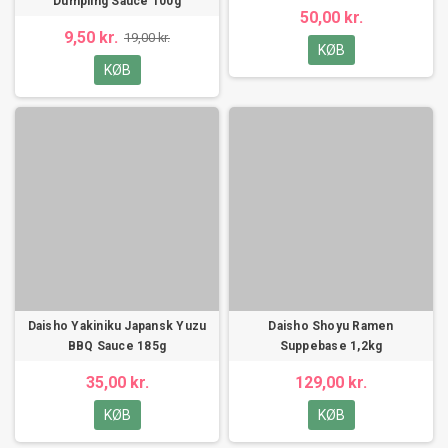
Dumpling Sauce 100g
50,00 kr.
9,50 kr.
19,00 kr.
KØB
KØB
Daisho Yakiniku Japansk Yuzu
Daisho Shoyu Ramen
BBQ Sauce 185g
Suppebase 1,2kg
35,00 kr.
129,00 kr.
KØB
KØB