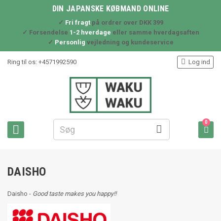
DIN JAPANSKE KØBMAND ONLINE
✓
Fri fragt
på ordrer over DKK 399
✓ Forsendelse
1-2 hverdage
eller samme hverdagsaften
✓
Personlig
vejledning og kundeservice

Ring til os:
+4571992590
Log ind
0



DAISHO
Daisho -
Good taste makes you happy!!