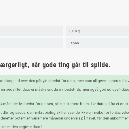
1,18kg
Japan
rgerligt, når gode ting går til spilde.
ode langt ud over den påtrykte bedst-før dato, men som alligevel sorteres fra
n bedst-før dato er måske endda en ‘bedst-før, men også god ud over’-dato, 
24 måneder før bedst-før datoen, ofte en kortere bedst-før dato ud fra et ønsk
udler og sauce, der i mikrobiologisk henseende ikke er i risiko for fordærvel
 derefter potentielt være flere måneder undervejs på havet, før den ankommer ti
lgt inden den angivne dato?