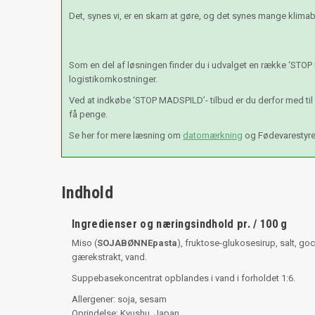
Det, synes vi, er en skam at gøre, og det synes mange klimabe
Som en del af løsningen finder du i udvalget en række ‘STOP
logistikomkostninger.
Ved at indkøbe ‘STOP MADSPILD’- tilbud er du derfor med ti
få penge.
Se her for mere læsning om
datomærkning
og Fødevarestyr
Indhold
Ingredienser og næringsindhold pr. / 100 g
Miso (
SOJABØNNEpasta
), fruktose-glukosesirup, salt, goc
gærekstrakt, vand.
Suppebasekoncentrat opblandes i vand i forholdet 1:6.
Allergener: soja, sesam
Oprindelse: Kyushu, Japan