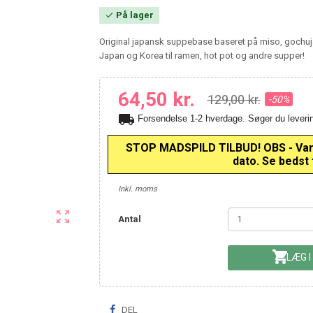
På lager

Original japansk suppebase baseret på miso, gochuj
Japan og Korea til ramen, hot pot og andre supper!
64,50 kr.
129,00 kr.
-50%
local_shipping
Forsendelse 1-2 hverdage. Søger du leve
STOP MADSPILD TILBUD! OBS - Varen
dato. Se bedst f
Inkl. moms

Antal

LÆG I
DEL