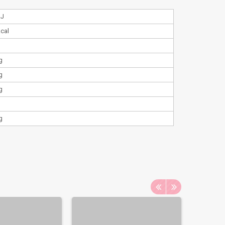
kJ
kcal
g
g
g
g