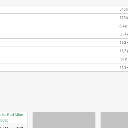
540 
129 
3,4 g
0,54 
19,2 
11,2 
5,3 g
11,3 