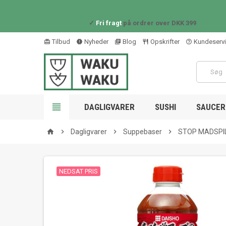
✓
Fri fragt
på ordrer over DKK 399
Tilbud
Nyheder
Blog
Opskrifter
Kundeserv
card_giftcard
new_releases
library_books
restaurant_outline
help_outline

DAGLIGVARER
SUSHI
SAUCER 

Dagligvarer

Suppebaser

STOP MADSPILD
home
NEDSAT PRIS