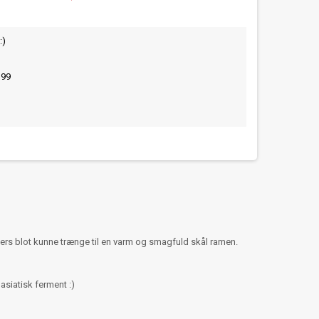
:)
399
llers blot kunne trænge til en varm og smagfuld skål ramen.
siatisk ferment :)