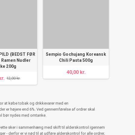
Nihon S
Rame
ILD (BEDST FØR
Sempio Gochujang Koreansk
- Ramen Nudler
Chili Pasta 500g
ske 200g
40,00 kr.
kr.
12,00 kr.
for at købe tobak og drikkevarer med en
er er højere end 6%. Ved gennemførelse af ordrer skal
hol bør nydes med omtanke.
Dette sker i sammenhæng med skift til alderskontrol igennem
 - derfor er vi nød til at udføre alderskontrol for alle ordrer,