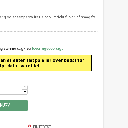
ang og sesampasta fra Daisho. Perfekt fusion af smag fra
ring samme dag? Se
leveringsoversigt
 er enten tæt på eller over bedst før
ør dato i varetitel.
 KURV
PINTEREST