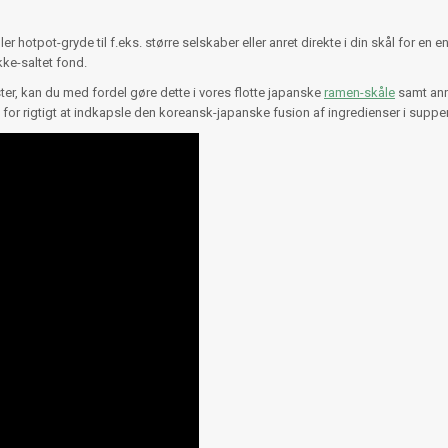
r hotpot-gryde til f.eks. større selskaber eller anret direkte i din skål for en
kke-saltet fond.
er, kan du med fordel gøre dette i vores flotte japanske
ramen-skåle
samt anr
for rigtigt at indkapsle den koreansk-japanske fusion af ingredienser i suppen