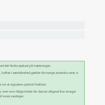
 ved det første øjekast på mærkningen.
hvilket i særdeleshed gælder de mange asiatiske varer, vi
e om at signalere optimal friskhed.
se, men som ifølge bedst-før datoen alligevel kun smager
l vores varelager.