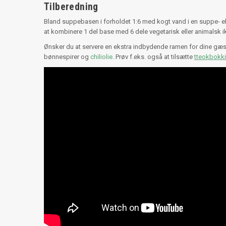
Tilberedning
Bland suppebasen i forholdet 1:6 med kogt vand i en suppe- elle
at kombinere 1 del base med 6 dele vegetarisk eller animalsk i
Ønsker du at servere en ekstra indbydende ramen for dine gæst
bønnespirer og
chiliolie
. Prøv f.eks. også at tilsætte
tteokbokki