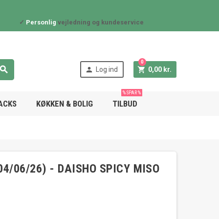
✓
Personlig
vejledning og kundeservice
0



Log ind
0,00 kr.
% SPAR %
NACKS
KØKKEN & BOLIG
TILBUD
4/06/26) - DAISHO SPICY MISO