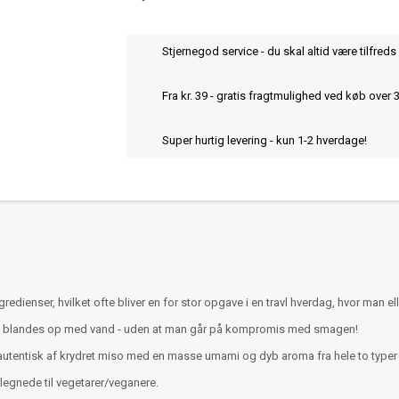
Stjernegod service - du skal altid være tilfreds 
Fra kr. 39 - gratis fragtmulighed ved køb over 
Super hurtig levering - kun 1-2 hverdage!
dienser, hvilket ofte bliver en for stor opgave i en travl hverdag, hvor man e
skal blandes op med vand - uden at man går på kompromis med smagen!
autentisk af krydret miso med en masse umami og dyb aroma fra hele to typer a
elegnede til vegetarer/veganere.