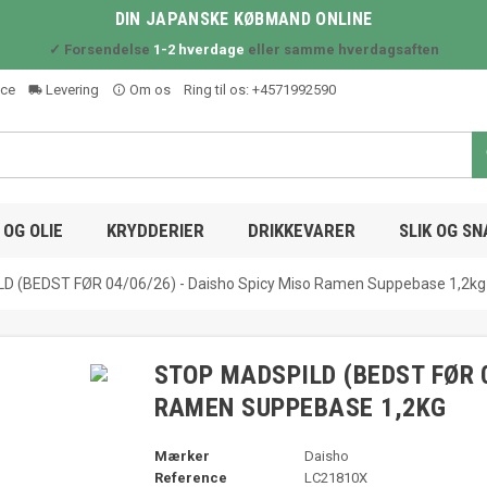
DIN JAPANSKE KØBMAND ONLINE
✓ Forsendelse
1-2 hverdage
eller samme hverdagsaften
ice
Levering
Om os
Ring til os:
+4571992590
local_shipping
info_outline
OG OLIE
KRYDDERIER
DRIKKEVARER
SLIK OG S
 (BEDST FØR 04/06/26) - Daisho Spicy Miso Ramen Suppebase 1,2kg
STOP MADSPILD (BEDST FØR 0
RAMEN SUPPEBASE 1,2KG
Mærker
Daisho
Reference
LC21810X