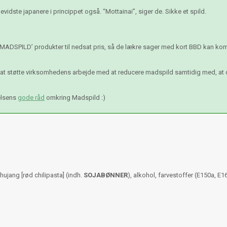
vidste japanere i princippet også. “Mottainai”, siger de. Sikke et spild.
 MADSPILD’ produkter til nedsat pris, så de lækre sager med kort BBD kan komm
l at støtte virksomhedens arbejde med at reducere madspild samtidig med, at
elsens
gode råd
omkring Madspild :)
hujang [rød chilipasta] (indh.
SOJABØNNER
), alkohol, farvestoffer (E150a, E1