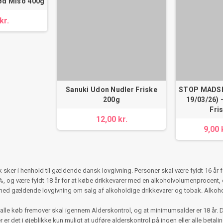
Rød Miso 400g
kr.
Sanuki Udon Nudler Friske
STOP MADSP
200g
19/03/26) 
Fri
12,00 kr.
9,00 
ker i henhold til gældende dansk lovgivning. Personer skal være fyldt 16 år 
 og være fyldt 18 år for at købe drikkevarer med en alkoholvolumenprocent, d
med gældende lovgivning om salg af alkoholdige drikkevarer og tobak. Alko
alle køb fremover skal igennem Alderskontrol, og at minimumsalder er 18 år. 
r det i øjeblikke kun muligt at udføre alderskontrol på ingen eller alle betalinger