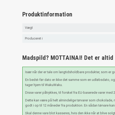
Produktinformation
Vægt
Produceret i
Madspild? MOTTAINAI! Det er altid æ
Især når der er tale om langtidsholdbare produkter, som er g
En bedst-før dato er ikke det samme som en udløbsdato, og e
tager hjem til WakuWaku.
Disse varer påtrykkes, til forskel fra EU-baserede varer med 
Dette kan være på helt almindelige tørvarer som chokolade, n
godt i op til 12 måneder fra produktion. En sådan tørvare kan
Skal denne vare blot kasseres, hvis den ikke når at blive so