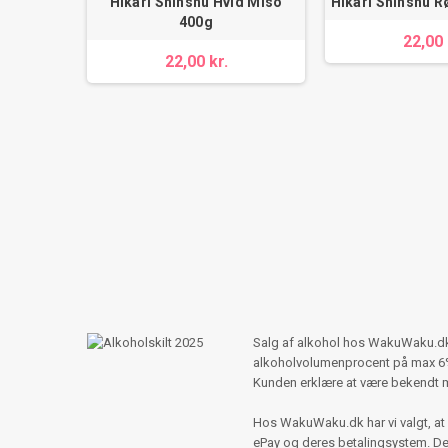
Hikari Shinshu Hvid Miso
Hikari Shinshu 
 Tan Men
400g
22,00 
e 2kg
22,00 kr.
Salg af alkohol hos WakuWaku.dk s
alkoholvolumenprocent på max 6%,
Kunden erklære at være bekendt 
Hos WakuWaku.dk har vi valgt, at 
ePay og deres betalingsystem. Der e