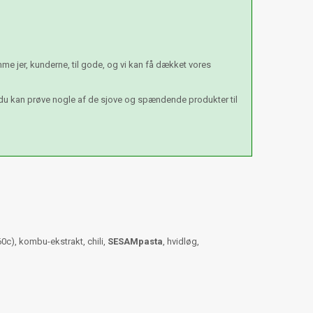
e jer, kunderne, til gode, og vi kan få dækket vores
 du kan prøve nogle af de sjove og spændende produkter til
60c), kombu-ekstrakt, chili,
SESAMpasta
, hvidløg,