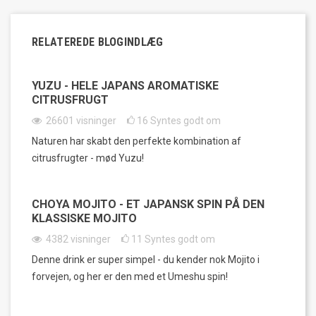
RELATEREDE BLOGINDLÆG
YUZU - HELE JAPANS AROMATISKE
CITRUSFRUGT
26601
visninger
16
Syntes godt om
Naturen har skabt den perfekte kombination af
citrusfrugter - mød Yuzu!
CHOYA MOJITO - ET JAPANSK SPIN PÅ DEN
KLASSISKE MOJITO
4382
visninger
11
Syntes godt om
Denne drink er super simpel - du kender nok Mojito i
forvejen, og her er den med et Umeshu spin!