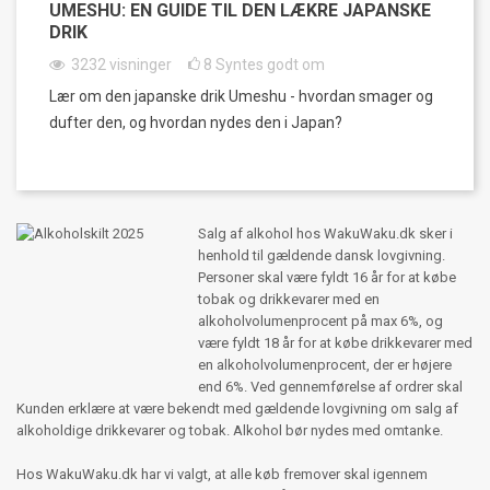
UMESHU: EN GUIDE TIL DEN LÆKRE JAPANSKE
DRIK
3232
visninger
8
Syntes godt om
Lær om den japanske drik Umeshu - hvordan smager og
dufter den, og hvordan nydes den i Japan?
Salg af alkohol hos WakuWaku.dk sker i
henhold til gældende dansk lovgivning.
Personer skal være fyldt 16 år for at købe
tobak og drikkevarer med en
alkoholvolumenprocent på max 6%, og
være fyldt 18 år for at købe drikkevarer med
en alkoholvolumenprocent, der er højere
end 6%. Ved gennemførelse af ordrer skal
Kunden erklære at være bekendt med gældende lovgivning om salg af
alkoholdige drikkevarer og tobak. Alkohol bør nydes med omtanke.
Hos WakuWaku.dk har vi valgt, at alle køb fremover skal igennem