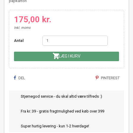
papkarton
175,00 kr.
Inkl. moms
Antal

LÆG I KURV
DEL
PINTEREST
Stjernegod service - du skal altid være tilfreds :)
Fra kr. 39 - gratis fragtmulighed ved køb over 399
Super hurtig levering - kun 1-2 hverdage!