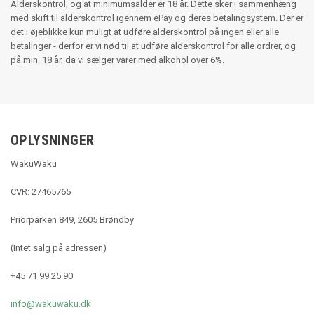
Alderskontrol, og at minimumsalder er 18 år. Dette sker i sammenhæng
med skift til alderskontrol igennem ePay og deres betalingsystem. Der er
det i øjeblikke kun muligt at udføre alderskontrol på ingen eller alle
betalinger - derfor er vi nød til at udføre alderskontrol for alle ordrer, og
på min. 18 år, da vi sælger varer med alkohol over 6%.
OPLYSNINGER
WakuWaku
CVR: 27465765
Priorparken 849, 2605 Brøndby
(Intet salg på adressen)
+45 71 99 25 90
info@wakuwaku.dk