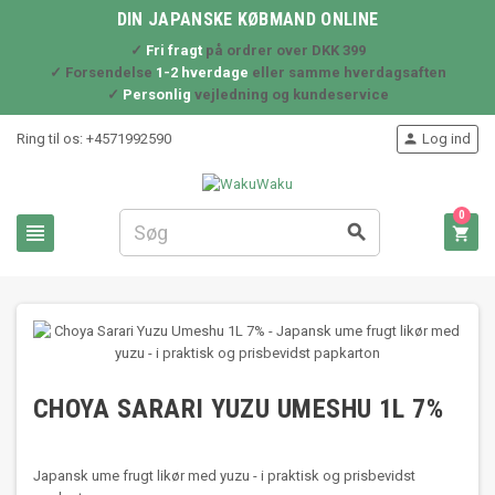
DIN JAPANSKE KØBMAND ONLINE
✓
Fri fragt
på ordrer over DKK 399
✓ Forsendelse
1-2 hverdage
eller samme hverdagsaften
✓
Personlig
vejledning og kundeservice
Ring til os:
+4571992590
Log ind

0



CHOYA SARARI YUZU UMESHU 1L 7%
Japansk ume frugt likør med yuzu - i praktisk og prisbevidst