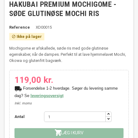
HAKUBAI PREMIUM MOCHIGOME -
SØDE GLUTINØSE MOCHI RIS
Reference
XD00015
Ikke på lager

Mochigome er afskallede, søde ris med gode glutinøse
egenskaber, når de dampes. Perfekt til at lave hjemmelavet Mochi,
Okowa og glutenfrit bagværk.
119,00 kr.
local_shipping
Forsendelse 1-2 hverdage. Søger du levering samme
dag? Se
leveringsoversigt
Inkl. moms
Antal

LÆG I KURV