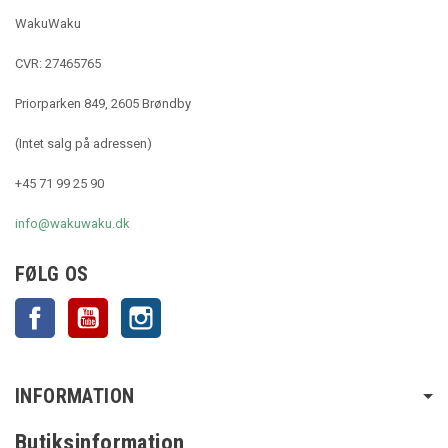
WakuWaku
CVR: 27465765
Priorparken 849, 2605 Brøndby
(Intet salg på adressen)
+45 71 99 25 90
info@wakuwaku.dk
FØLG OS
Facebook
YouTube
Instagram
INFORMATION
Butiksinformation