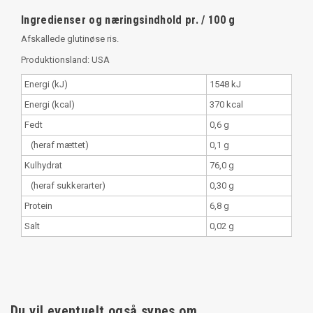
Ingredienser og næringsindhold pr. / 100 g
Afskallede glutinøse ris.
Produktionsland: USA
Energi (kJ)
1548 kJ
Energi (kcal)
370 kcal
Fedt
0,6 g
(heraf mættet)
0,1 g
Kulhydrat
76,0 g
(heraf sukkerarter)
0,30 g
Protein
6,8 g
Salt
0,02 g
Du vil eventuelt også synes om