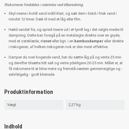
Riskornene fordobles i størrelse ved tilberedning.
Skyl risene i koldt vand indtil klart, og sæt dem i blød i frisk vand i
mindst 12 timer. Dæk til med et låg eller film.
Hæld vandet fra, og spred risene ud i et tyndt lag i det valgte medie til
dampning. Dette kan foregå på en metalsigte direkte over en gryde,
med et osteklæde,
risnet
eller lign. i en
bambusdamper
eller direkte
i riskogeren, af hvilken riskogeren nok er den mest effektive.
Damper du over kogende vand, bør du sætte låg på og vente 25 min.
og derefter tilsætte lidt salt og vente yderligere 20-25 min. Målet er, at
få riskornene til at blive møre og fremstå næsten gennemsigtige og -
selvfølgelig - godt klistrede.
Produktinformation
Vægt
2,27 kg
Indhold