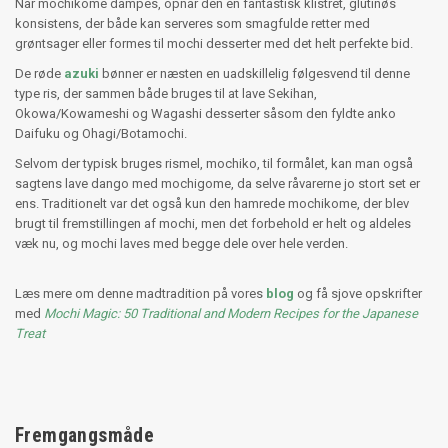
Når mochikome dampes, opnår den en fantastisk klistret, glutinøs
konsistens, der både kan serveres som smagfulde retter med
grøntsager eller formes til mochi desserter med det helt perfekte bid.
De røde
azuki
bønner er næsten en uadskillelig følgesvend til denne
type ris, der sammen både bruges til at lave Sekihan,
Okowa/Kowameshi og Wagashi desserter såsom den fyldte anko
Daifuku og Ohagi/Botamochi.
Selvom der typisk bruges rismel, mochiko, til formålet, kan man også
sagtens lave dango med mochigome, da selve råvarerne jo stort set er
ens. Traditionelt var det også kun den hamrede mochikome, der blev
brugt til fremstillingen af mochi, men det forbehold er helt og aldeles
væk nu, og mochi laves med begge dele over hele verden.
Læs mere om denne madtradition på vores
blog
og få sjove opskrifter
med
Mochi Magic: 50 Traditional and Modern Recipes for the Japanese
Treat
Fremgangsmåde