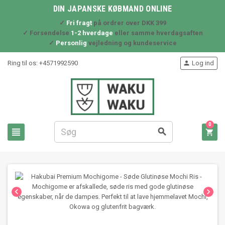
DIN JAPANSKE KØBMAND ONLINE
✓
Fri fragt
på ordrer over DKK 399
✓ Forsendelse
1-2 hverdage
eller samme hverdagsaften
✓
Personlig
vejledning og kundeservice
Ring til os:
+4571992590
Log ind

0




