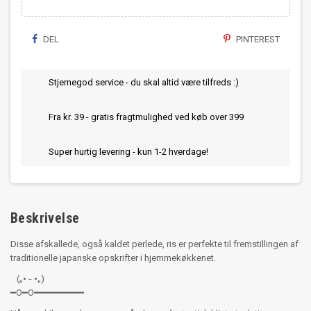
DEL
PINTEREST
Stjernegod service - du skal altid være tilfreds :)
Fra kr. 39 - gratis fragtmulighed ved køb over 399
Super hurtig levering - kun 1-2 hverdage!
Beskrivelse
Disse afskallede, også kaldet perlede, ris er perfekte til fremstillingen af
traditionelle japanske opskrifter i hjemmekøkkenet.
(„• ֊ •„)
━O━O━━━━━━━━━