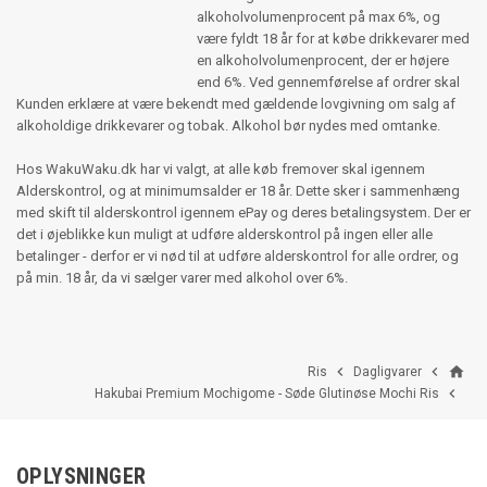
alkoholvolumenprocent på max 6%, og
være fyldt 18 år for at købe drikkevarer med
en alkoholvolumenprocent, der er højere
end 6%. Ved gennemførelse af ordrer skal
Kunden erklære at være bekendt med gældende lovgivning om salg af
alkoholdige drikkevarer og tobak. Alkohol bør nydes med omtanke.
Hos WakuWaku.dk har vi valgt, at alle køb fremover skal igennem
Alderskontrol, og at minimumsalder er 18 år. Dette sker i sammenhæng
med skift til alderskontrol igennem ePay og deres betalingsystem. Der er
det i øjeblikke kun muligt at udføre alderskontrol på ingen eller alle
betalinger - derfor er vi nød til at udføre alderskontrol for alle ordrer, og
på min. 18 år, da vi sælger varer med alkohol over 6%.
home


Ris
Dagligvarer

Hakubai Premium Mochigome - Søde Glutinøse Mochi Ris
OPLYSNINGER