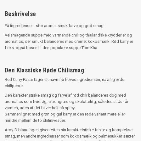
Beskrivelse
Få ingredienser - stor aroma, smuk farve og god smag!
Velsmagende suppe med varmende chili og thailandske krydderier og
aromatics, der smukt balanceres med cremet kokosmælk. Rød karry er
f.eks. også basen til den populære suppe Tom Kha.
Den Klassiske Røde Chilismag
Red Curry Paste tager sit navn fra hovedingrediensen, navnlig røde
chilipebre.
Den karakteristiske smag og farve af rød chili balanceres dog med
aromatics som hvidløg, citrongræs og skalotteløg, således at du får
varmen, uden at det bliver helt så spicy.
Sammenlignet med grøn og gul karry er den røde variant mere eller
mindre mellem de to chiliniveauer.
Aroy-D blandingen giver retten sin karakteristiske friske og komplekse
smag, men andre ingredienser som kokosmælk og palmesukker sætter