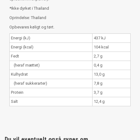
*Ikke dyrket i Thailand
Oprindelse: Thailand
Opbevares køligt og tørt.
Energi (kJ)
437 kJ
Energi (kcal)
104 kcal
Fedt
2,7 g
(heraf mættet)
0,4 g
Kulhydrat
13,0 g
(heraf sukkerarter)
7,8 g
Protein
3,7 g
Salt
12,4 g
Du vil eventuelt også synes om