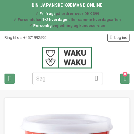
DIN JAPANSKE KØBMAND ONLINE
✓
Fri fragt
på ordrer over DKK 399
✓ Forsendelse
1-2 hverdage
eller samme hverdagsaften
✓
Personlig
vejledning og kundeservice

Ring til os:
+4571992590
Log ind
0


