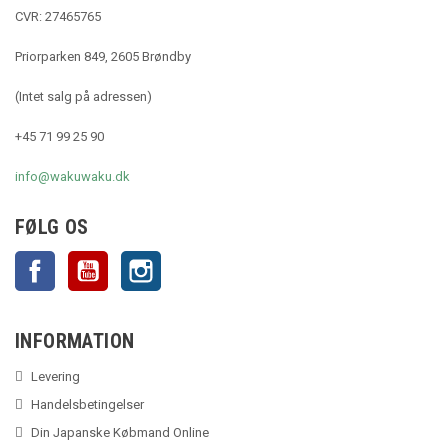
CVR: 27465765
Priorparken 849, 2605 Brøndby
(Intet salg på adressen)
+45 71 99 25 90
info@wakuwaku.dk
FØLG OS
Facebook
YouTube
Instagram
INFORMATION
Levering
Handelsbetingelser
Din Japanske Købmand Online