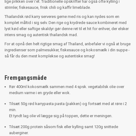
lige prikken over i'et. Traditionelle opskrifter har også ofte kylling i
strimler, fiskesauce, frisk chili og kaffir limeblade.
Thailandsk rød karry serveres gerne med ris og kan nydes som en
komplet måltid i sig selv. Den rige og krydrede sauce kombineret med
lyst kød eller saftige skaldyr gør denne ret til et hit for enhver, der elsker
intens smag og autentisk thailandsk mad.
For at opnå den helt rigtige smag af Thailand, anbefaler vi også at bruge
ingredienser som palmesukker, fiskesauce og kokosmælk i din suppe -
så får du den mest komplekse og autentiske smag!
Fremgangsmåde
Rør 400ml kokosmælk sammen med 4 spsk. vegetabilsk olie over
medium varme i en gryde eller wok.
Tilsæt 50g rød karrypasta pasta (pakken) og fortsæt med at røre i 2
min.
Et tyndt lag olie vil lægge sig på toppen, dette er meningen.
Tilsæt 200g protein såsom fisk eller kylling samt 120g snittede
auberginer.