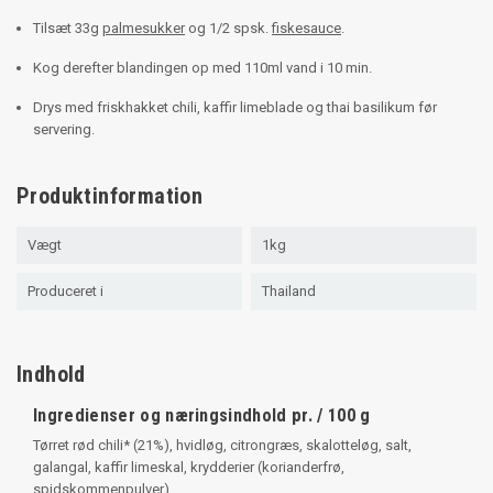
Tilsæt 33g
palmesukker
og 1/2 spsk.
fiskesauce
.
Kog derefter blandingen op med 110ml vand i 10 min.
Drys med friskhakket chili, kaffir limeblade og thai basilikum før
servering.
Produktinformation
Vægt
1kg
Produceret i
Thailand
Indhold
Ingredienser og næringsindhold pr. / 100 g
Tørret rød chili* (21%), hvidløg, citrongræs, skalotteløg, salt,
galangal, kaffir limeskal, krydderier (korianderfrø,
spidskommenpulver).